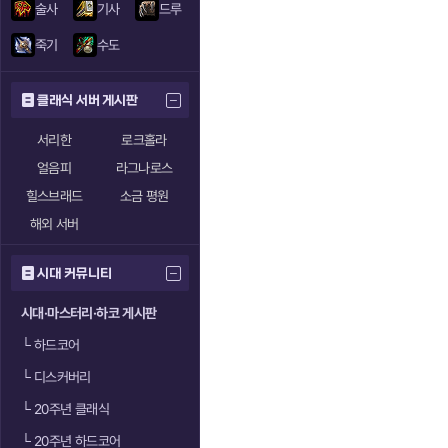
술사
기사
드루
죽기
수도
클래식 서버 게시판
서리한
로크홀라
얼음피
라그나로스
힐스브래드
소금 평원
해외 서버
시대 커뮤니티
시대·마스터리·하코 게시판
└
하드코어
└
디스커버리
└
20주년 클래식
└
20주년 하드코어