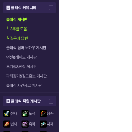
클래식 커뮤니티
클래식 게시판
└
3추글 모음
└
질문과 답변
클래식 팁과 노하우 게시판
던전&레이드 게시판
투기장&전장 게시판
파티찾기&길드홍보 게시판
클래식 사건사고 게시판
클래식 직업 게시판
전사
도적
냥꾼
법사
흑마
사제