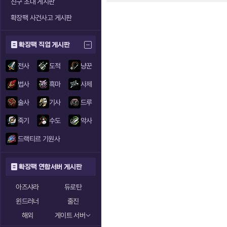
친구 초대 게시판
확장팩 사건사고 게시판
확장팩 직업 게시판
전사
도적
냥꾼
법사
흑마
사제
술사
기사
드루
죽기
수도
악사
드랙티르 기원사
확장팩 연합서버 게시판
아즈샤라
듀로탄
윈드러너
줄진
해외
게이트 서버