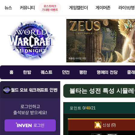
로스트아크
뉴스
커뮤니티
게임캘린더
게이머존
라이브/
기대평 이벤트
홈
한밤
퀘스트
던전
평판
명예의 전당
클래
불타는 성전 특성 시뮬
월드 오브 워크래프트 인벤
로그인하고
포인트
0/
40
/21
출석보상
받으세요!
신성
0
로그인