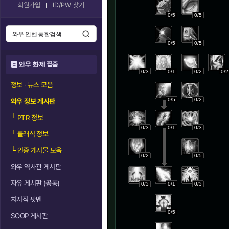
회원가입
ID/PW 찾기
0/5
0/5
0/5
0/5
와우 화제 집중
0/3
0/1
0/2
0/2
정보 · 뉴스 모음
0/5
0/2
와우 정보 게시판
└
PTR 정보
0/3
0/1
0/3
└
클래식 정보
└
인증 게시물 모음
0/2
0/5
와우 역사관 게시판
자유 게시판 (공통)
0/3
0/1
0/3
치지직 팟벤
0/5
SOOP 게시판