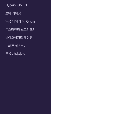
HyperX OMEN
브이 라이징
일곱 개의 대죄: Origin
몬스터헌터 스토리즈3
바이오하자드 레퀴엠
드래곤 퀘스트7
풋볼 매니저26