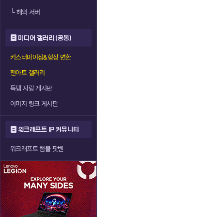
└
해외 서버
미디어 갤러리 (공통)
커스터마이징&형상 변환
팬아트 갤러리
득템 자랑 게시판
이미지 링크 게시판
워크래프트 IP 커뮤니티
워크래프트 럼블 팟벤