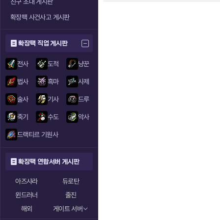
친구 초대 게시판
확장팩 사건사고 게시판
확장팩 직업 게시판
전사
도적
냥꾼
법사
흑마
사제
술사
기사
드루
죽기
수도
악사
드랙티르 기원사
확장팩 연합서버 게시판
아즈샤라
듀로탄
윈드러너
줄진
해외
게이트 서버