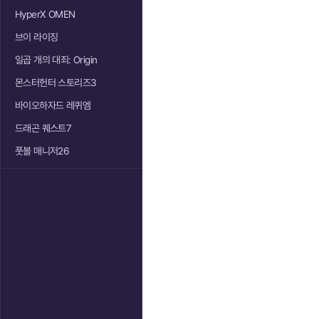
HyperX OMEN
브이 라이징
일곱 개의 대죄: Origin
몬스터헌터 스토리즈3
바이오하자드 레퀴엠
드래곤 퀘스트7
풋볼 매니저26