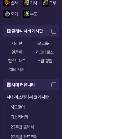
술사
기사
드루
죽기
수도
클래식 서버 게시판
서리한
로크홀라
얼음피
라그나로스
힐스브래드
소금 평원
해외 서버
시대 커뮤니티
시대·마스터리·하코 게시판
└
하드코어
└
디스커버리
└
20주년 클래식
└
20주년 하드코어