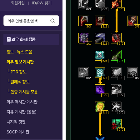
회원가입
ID/PW 찾기
0/3
0/2
5/5
3/3
2/2
3/3
와우 화제 집중
1/1
2/2
5/5
정보 · 뉴스 모음
5/5
2/5
와우 정보 게시판
└
PTR 정보
0/2
1/1
0/3
0/2
└
클래식 정보
└
인증 게시물 모음
5/5
0/2
와우 역사관 게시판
자유 게시판 (공통)
1/1
0/5
치지직 팟벤
5/5
SOOP 게시판