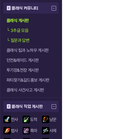
클래식 커뮤니티
클래식 게시판
└
3추글 모음
└
질문과 답변
클래식 팁과 노하우 게시판
던전&레이드 게시판
투기장&전장 게시판
파티찾기&길드홍보 게시판
클래식 사건사고 게시판
클래식 직업 게시판
전사
도적
냥꾼
법사
흑마
사제