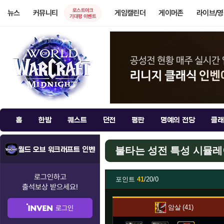
로스트아크
뉴스
커뮤니티
게임캘린더
게이머존
라이브/
기대평 이벤트
홈
한밤
퀘스트
던전
평판
명예의 전당
클래
불타는 성전 특성 시뮬
월드 오브 워크래프트 인벤
로그인하고
포인트
41
/20/0
출석보상
받으세요!
암살
41
로그인