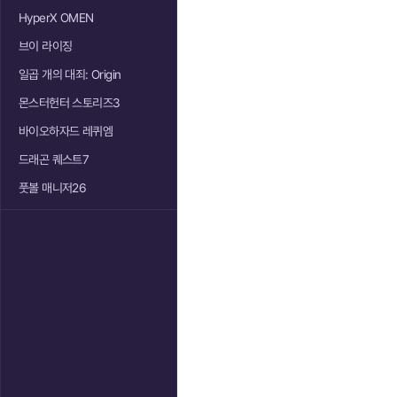
HyperX OMEN
브이 라이징
일곱 개의 대죄: Origin
몬스터헌터 스토리즈3
바이오하자드 레퀴엠
드래곤 퀘스트7
풋볼 매니저26