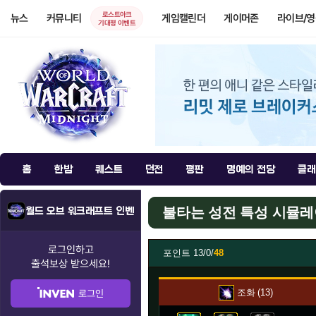
로스트아크
뉴스
커뮤니티
게임캘린더
게이머존
라이브/
기대평 이벤트
홈
한밤
퀘스트
던전
평판
명예의 전당
클래
불타는 성전 특성 시뮬
월드 오브 워크래프트 인벤
로그인하고
포인트
13/0/
48
출석보상
받으세요!
조화
13
로그인