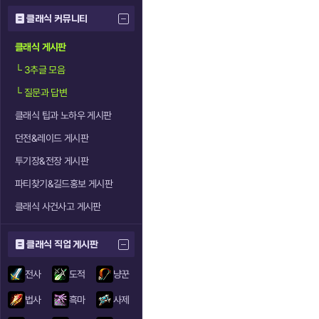
클래식 커뮤니티
클래식 게시판
└
3추글 모음
└
질문과 답변
클래식 팁과 노하우 게시판
던전&레이드 게시판
투기장&전장 게시판
파티찾기&길드홍보 게시판
클래식 사건사고 게시판
클래식 직업 게시판
전사
도적
냥꾼
법사
흑마
사제