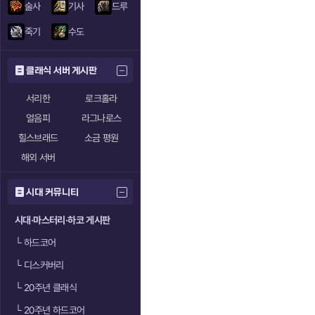
술사
기사
드루
죽기
수도
클래식 서버 게시판
서리한
로크홀라
얼음피
라그나로스
힐스브래드
소금 평원
해외 서버
시대 커뮤니티
시대·마스터리·하코 게시판
└
하드코어
└
디스커버리
└
20주년 클래식
└
20주년 하드코어