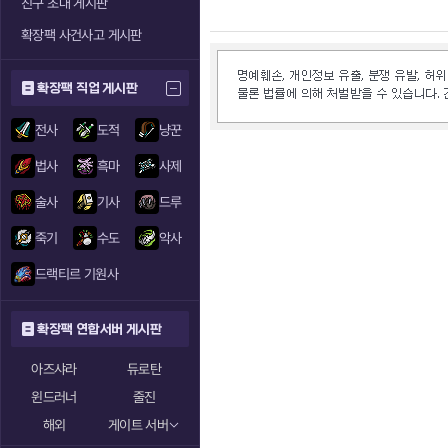
친구 초대 게시판
확장팩 사건사고 게시판
확장팩 직업 게시판
전사
도적
냥꾼
법사
흑마
사제
술사
기사
드루
죽기
수도
악사
드랙티르 기원사
확장팩 연합서버 게시판
아즈샤라
듀로탄
윈드러너
줄진
해외
게이트 서버