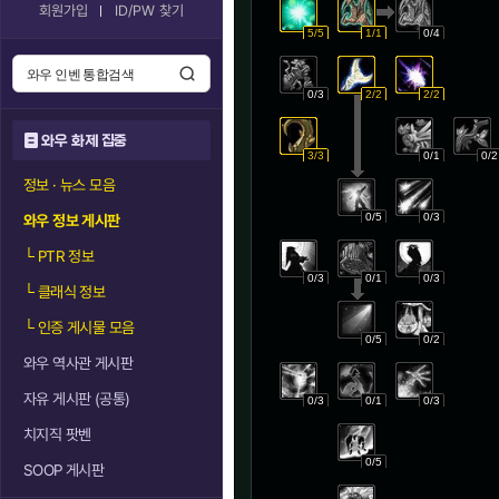
회원가입
ID/PW 찾기
5/5
1/1
0/4
0/3
2/2
2/2
와우 화제 집중
3/3
0/1
0/2
정보 · 뉴스 모음
0/5
0/3
와우 정보 게시판
└
PTR 정보
0/3
0/1
0/3
└
클래식 정보
└
인증 게시물 모음
0/5
0/2
와우 역사관 게시판
자유 게시판 (공통)
0/3
0/1
0/3
치지직 팟벤
0/5
SOOP 게시판