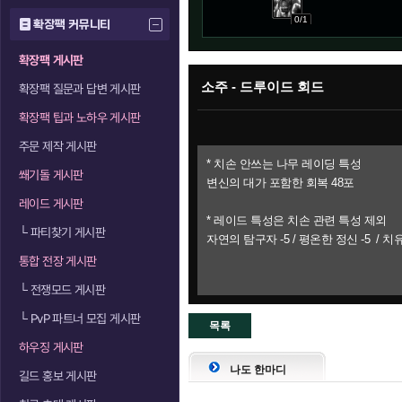
0/1
확장팩 커뮤니티
확장팩 게시판
소주 - 드루이드 회드
확장팩 질문과 답변 게시판
확장팩 팁과 노하우 게시판
주문 제작 게시판
* 치손 안쓰는 나무 레이딩 특성
쐐기돌 게시판
변신의 대가 포함한 회복 48포
레이드 게시판
* 레이드 특성은 치손 관련 특성 제외
└
파티찾기 게시판
자연의 탐구자 -5 / 평온한 정신 -5 / 치
통합 전장 게시판
└
전쟁모드 게시판
└
PvP 파트너 모집 게시판
목록
하우징 게시판
으로
나도 한마디
길드 홍보 게시판