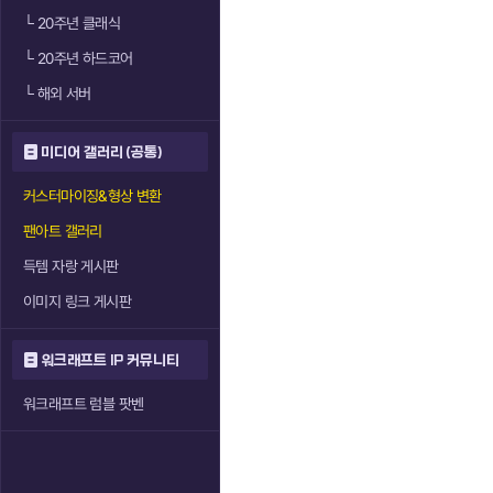
└
20주년 클래식
└
20주년 하드코어
└
해외 서버
미디어 갤러리 (공통)
커스터마이징&형상 변환
팬아트 갤러리
득템 자랑 게시판
이미지 링크 게시판
워크래프트 IP 커뮤니티
워크래프트 럼블 팟벤