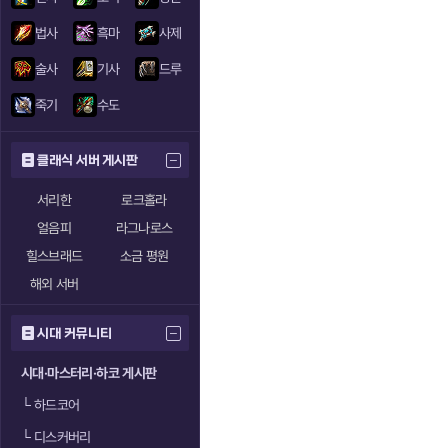
법사
흑마
사제
술사
기사
드루
죽기
수도
클래식 서버 게시판
서리한
로크홀라
얼음피
라그나로스
힐스브래드
소금 평원
해외 서버
시대 커뮤니티
시대·마스터리·하코 게시판
└
하드코어
└
디스커버리