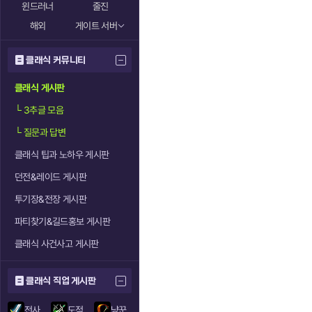
윈드러너
줄진
해외
게이트 서버
클래식 커뮤니티
클래식 게시판
└
3추글 모음
└
질문과 답변
클래식 팁과 노하우 게시판
던전&레이드 게시판
투기장&전장 게시판
파티찾기&길드홍보 게시판
클래식 사건사고 게시판
클래식 직업 게시판
전사
도적
냥꾼