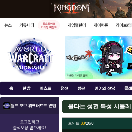
로스트아크
뉴스
커뮤니티
게임캘린더
게이머존
라이브/
기대평 이벤트
홈
한밤
퀘스트
던전
평판
명예의 전당
클래
불타는 성전 특성 시뮬
월드 오브 워크래프트 인벤
로그인하고
포인트
33
/28/0
출석보상
받으세요!