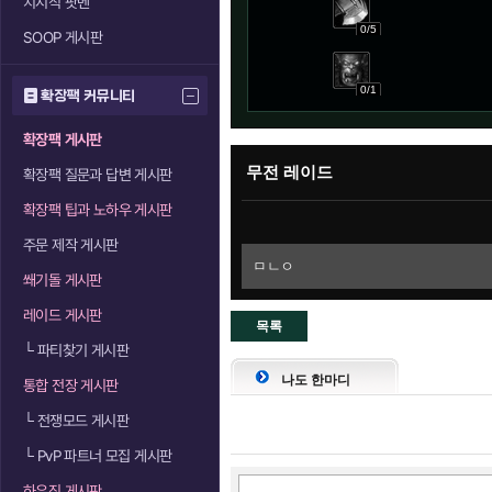
치지직 팟벤
0/5
SOOP 게시판
0/1
확장팩 커뮤니티
확장팩 게시판
무전 레이드
확장팩 질문과 답변 게시판
확장팩 팁과 노하우 게시판
주문 제작 게시판
ㅁㄴㅇ
쐐기돌 게시판
레이드 게시판
목록
└
파티찾기 게시판
으로
나도 한마디
통합 전장 게시판
└
전쟁모드 게시판
└
PvP 파트너 모집 게시판
하우징 게시판