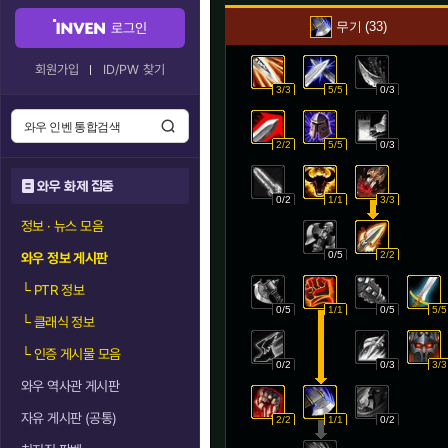
무기
33
로그인
회원가입
ID/PW 찾기
3/3
5/5
0/3
2/2
5/5
0/3
와우 화제 집중
0/2
1/1
3/3
정보 · 뉴스 모음
0/5
2/2
와우 정보 게시판
└
PTR 정보
0/5
1/1
0/5
5/5
└
클래식 정보
└
인증 게시물 모음
0/2
0/3
3/3
와우 역사관 게시판
자유 게시판 (공통)
2/2
1/1
0/2