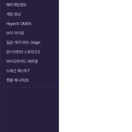
해외게임정보
게임 영상
HyperX OMEN
브이 라이징
일곱 개의 대죄: Origin
몬스터헌터 스토리즈3
바이오하자드 레퀴엠
드래곤 퀘스트7
풋볼 매니저26