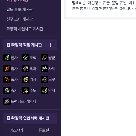
길드 홍보 게시판
친구 초대 게시판
확장팩 사건사고 게시판
확장팩 직업 게시판
전사
도적
냥꾼
법사
흑마
사제
술사
기사
드루
죽기
수도
악사
드랙티르 기원사
확장팩 연합서버 게시판
아즈샤라
듀로탄