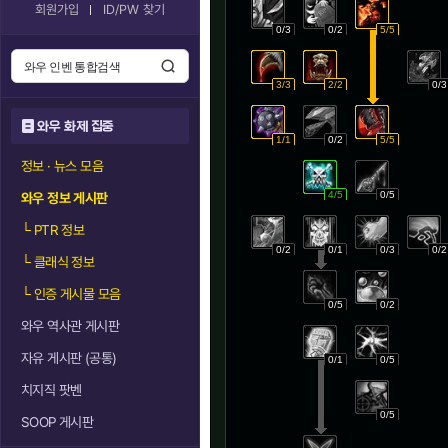
회원가입
ID/PW 찾기
0/3
0/2
5/5
3/3
2/2
0/3
와우 화제 집중
1/1
0/2
5/5
정보 · 뉴스 모음
4/5
0/5
와우 정보 게시판
└
PTR 정보
0/2
0/1
0/3
0/2
└
클래식 정보
└
인증 게시물 모음
0/5
0/2
와우 역사관 게시판
자유 게시판 (공통)
0/1
0/5
치지직 팟벤
0/5
SOOP 게시판