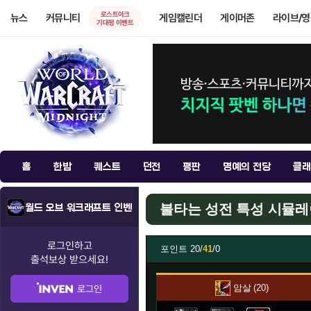
로스트아크
뉴스
커뮤니티
게임캘린더
게이머존
라이브/
기대평 이벤트
홈
한밤
퀘스트
던전
평판
명예의 전당
클래
불타는 성전 특성 시뮬
월드 오브 워크래프트 인벤
로그인하고
포인트
20/
41
/0
출석보상
받으세요!
암살
20
로그인