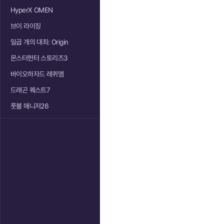
HyperX OMEN
브이 라이징
일곱 개의 대죄: Origin
몬스터헌터 스토리즈3
바이오하자드 레퀴엠
드래곤 퀘스트7
풋볼 매니저26