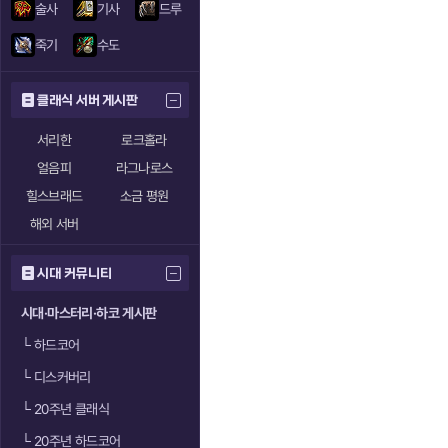
술사
기사
드루
죽기
수도
클래식 서버 게시판
서리한
로크홀라
얼음피
라그나로스
힐스브래드
소금 평원
해외 서버
시대 커뮤니티
시대·마스터리·하코 게시판
└
하드코어
└
디스커버리
└
20주년 클래식
└
20주년 하드코어