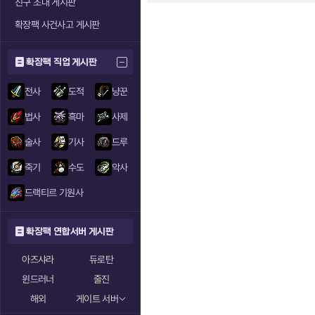
친구 초대 게시판
확장팩 사건사고 게시판
확장팩 직업 게시판
전사
도적
냥꾼
법사
흑마
사제
술사
기사
드루
죽기
수도
악사
드랙티르 기원사
확장팩 연합서버 게시판
아즈샤라
듀로탄
윈드러너
줄진
해외
게이트 서버