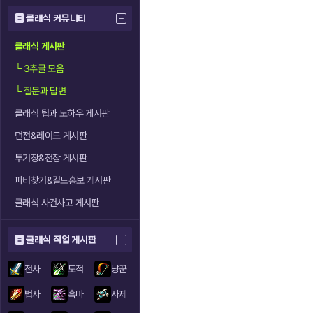
클래식 커뮤니티
클래식 게시판
└
3추글 모음
└
질문과 답변
클래식 팁과 노하우 게시판
던전&레이드 게시판
투기장&전장 게시판
파티찾기&길드홍보 게시판
클래식 사건사고 게시판
클래식 직업 게시판
전사
도적
냥꾼
법사
흑마
사제