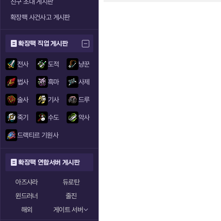
친구 초대 게시판
확장팩 사건사고 게시판
확장팩 직업 게시판
전사
도적
냥꾼
법사
흑마
사제
술사
기사
드루
죽기
수도
악사
드랙티르 기원사
확장팩 연합서버 게시판
아즈샤라
듀로탄
윈드러너
줄진
해외
게이트 서버