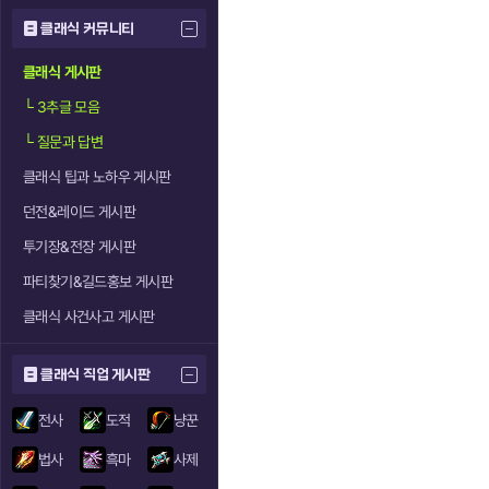
클래식 커뮤니티
클래식 게시판
└
3추글 모음
└
질문과 답변
클래식 팁과 노하우 게시판
던전&레이드 게시판
투기장&전장 게시판
파티찾기&길드홍보 게시판
클래식 사건사고 게시판
클래식 직업 게시판
전사
도적
냥꾼
법사
흑마
사제