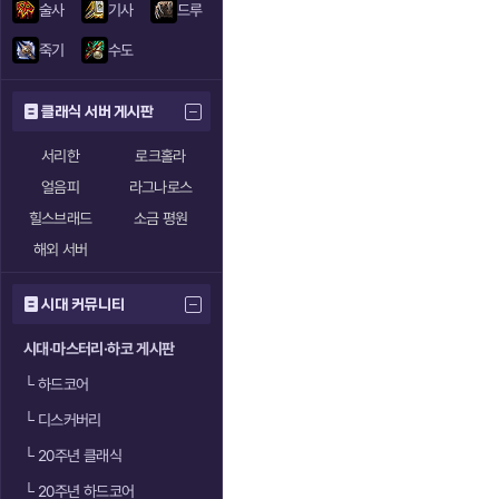
술사
기사
드루
죽기
수도
클래식 서버 게시판
서리한
로크홀라
얼음피
라그나로스
힐스브래드
소금 평원
해외 서버
시대 커뮤니티
시대·마스터리·하코 게시판
└
하드코어
└
디스커버리
└
20주년 클래식
└
20주년 하드코어