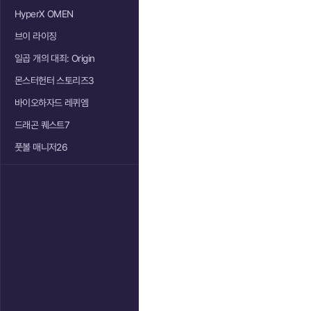
HyperX OMEN
브이 라이징
일곱 개의 대죄: Origin
몬스터헌터 스토리즈3
바이오하자드 레퀴엠
드래곤 퀘스트7
풋볼 매니저26