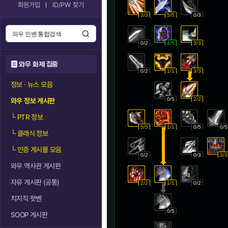
회원가입
ID/PW 찾기
3/3
5/5
0/3
0/2
4/5
3/3
와우 화제 집중
0/2
1/1
3/3
정보 · 뉴스 모음
0/5
2/2
와우 정보 게시판
└
PTR 정보
5/5
1/1
0/5
0/5
└
클래식 정보
└
인증 게시물 모음
0/2
0/3
3/3
와우 역사관 게시판
자유 게시판 (공통)
2/2
1/1
0/2
치지직 팟벤
0/5
SOOP 게시판