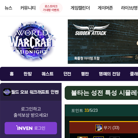
로스트아크
뉴스
커뮤니티
게임캘린더
게이머존
라이브/
기대평 이벤트
홈
한밤
퀘스트
던전
평판
명예의 전당
클래
불타는 성전 특성 시뮬
월드 오브 워크래프트 인벤
로그인하고
포인트
33
/5/23
출석보상
받으세요!
무기
33
로그인