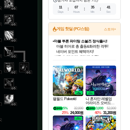
참가자 모집까지 남은 기간
11
07
35
40
5
0/5
Days
Hours
Min
Sec
2
0/5
게임 핫딜 (PC/스팀)
스토어+
1
0/3
귀무자: 검의 길 예약 판매 중!
10% 할인과
이니&베니 혜택까지!
2
0/3
인벤게임즈 8월 특별 할인!
드래곤소드: 어웨이크닝 입점!
문명 7 특별 할인!
마블 투혼 파이팅 소울즈 정식출시!
비스트 오브 리인카네이션 정식 출시!
커세어 코브 출시 기념 할인!
더 렐릭 퍼스트 가디언 정식 출시
베데스다 40주년 기념 할인 중!
캡콤 프렌차이즈 할인 진행 중!
캡콤 일부 상품 상시 할인
스타워즈 은하계 레이서
로블록스 기프트 카드 공식 입점
인기 퍼블리셔 모음!
스팀으로 만나는 드래곤소드!
조선&고려 DLC 출시 예정
마블 히어로 총 출동&화려한 격투!
게임프릭 신작 IP
해적'섬'을 발전시키자!
설화x하드코어 액션!
베데스다의 명작들을
몬헌, 바하 등 인기 IP를
몬헌 와일즈 & 드래곤즈 도그마2
인벤게임즈에서 10% 추가 적립
Robux를 가장 안전하고
최대 90% 할인가를 만나보세요!
네이버혜택과 함께 만나보세요!
50%할인&추가 적립까지!
네이버 포인트 혜택까지!
네이버 혜택가와 함께 예약하세요!
할인&네이버혜택으로 만나보세요!
네이버페이 혜택과 만나보세요!
40주년 프로모션으로 만나보세요!
할인가에 만나보세요!
일부 에디션 상시 할인!
혜택으로 예약 판매 중
편안하게 충전하세요
1
0/2
0/1
0/5
팰월드 Palworld
나 혼자만 레벨업
어라이즈 오버드라
1
0/3
이브 디럭스 에디션
5%
32,000
3,000
52,000
Solo Leveling Arise
25%
24,000원
40%
31,200원
Overdrive Deluxe Edi
tion
5