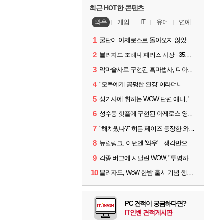
최근 HOT한 콘텐츠
와우
게임
IT
유머
연예
1
굴단이 아제로스로 돌아오지 않았다면? 와우 클래식+ 주목
2
블리자드 조해나 패리스 사장 - 35년 역사, 그리고 비전
3
악마술사로 구현된 흑마법사, 디아4 x 와우 콜라보 살펴보기
4
"모두에게 공평한 환경"이라더니...여전히 살아있는 애드온
5
성기사에 취하는 WOW 단편 애니, '신성한 모든 것'
6
성수동 핫플에 구현된 아제로스 영웅들의 안식처, WoW 홈스윗홈
7
"해치웠나?" 히든 페이즈 등장한 와우 '한밤', 세계 최초 킬은 '팀 리퀴드'
8
뉴럴링크, 이번엔 '와우'... 생각만으로 게임하는 시대 성큼
9
각종 버그에 시달린 WOW, "투명하고 신속한 소통과 대응 약속"
10
블리자드, WoW 한밤 출시 기념 행사 '홈스윗홈' 28일 개최
PC 견적이 궁금하다면?
IT인벤 견적게시판