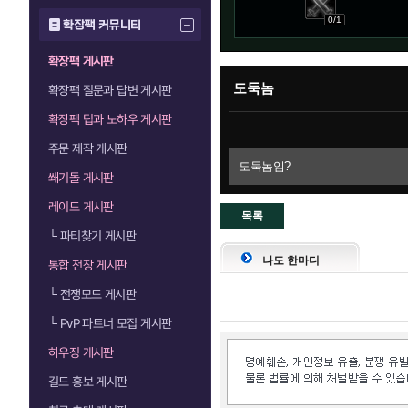
0/1
확장팩 커뮤니티
확장팩 게시판
도둑놈
확장팩 질문과 답변 게시판
확장팩 팁과 노하우 게시판
주문 제작 게시판
도둑놈임?
쐐기돌 게시판
레이드 게시판
목록
└
파티찾기 게시판
으로
나도 한마디
통합 전장 게시판
└
전쟁모드 게시판
└
PvP 파트너 모집 게시판
하우징 게시판
길드 홍보 게시판