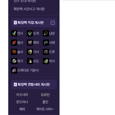
친구 초대 게시판
확장팩 사건사고 게시판
확장팩 직업 게시판
전사
도적
냥꾼
법사
흑마
사제
술사
기사
드루
죽기
수도
악사
드랙티르 기원사
확장팩 연합서버 게시판
아즈샤라
듀로탄
윈드러너
줄진
해외
게이트 서버