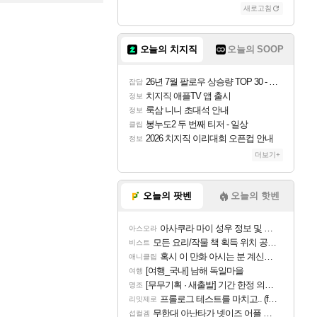
새로고침
오늘의 치지직
오늘의 SOOP
26년 7월 팔로우 상승량 TOP 30 - 월간 치지직
잡담
치지직 애플TV 앱 출시
정보
룩삼 니니 초대석 안내
정보
봉누도2 두 번째 티저 - 일상
클립
2026 치지직 이리대회 오픈컵 안내
정보
더보기+
오늘의 팟벤
오늘의 핫벤
아사쿠라 마이 성우 정보 및 주요 필모
아스오라
모든 요리/작물 책 획득 위치 공략 (36개) - 미식가 도전과제
비스트
혹시 이 만화 아시는 분 계신가요
애니클립
[여행_국내] 남해 독일마을
여행
[무무기획 · 새출발] 기간 한정 의뢰 이벤트
명조
프롤로그 테스트를 마치고.. (feat. 리아)
리밋제로
무한대 아난타가 넷이즈 어플 달력에 일정 등록
섭컬겜