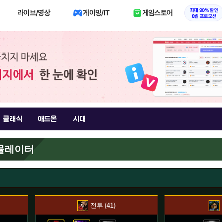
최대 90% 할인
라이브/영상
게이밍/IT
게임스토어
8월 프로모션
클래식
애드온
시대
시뮬레이터
전투
41