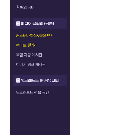
└
해외 서버
미디어 갤러리 (공통)
커스터마이징&형상 변환
팬아트 갤러리
득템 자랑 게시판
이미지 링크 게시판
워크래프트 IP 커뮤니티
워크래프트 럼블 팟벤