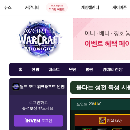
로스트아크
뉴스
커뮤니티
게임캘린더
게이머존
기대평 이벤트
홈
한밤
퀘스트
던전
평판
명예의 전당
불타는 성전 특성 
월드 오브 워크래프트 인벤
로그인하고
포인트
20/
41
/0
출석보상
받으세요!
암살
20
로그인