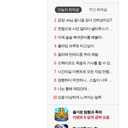
오늘의 화제글
주간 화제글
1
공장: xx님 옴니움 장서 안하셨어요?
2
쪼렙으로 시던 달리다 넬타루스가 나오면 긴장해야 할 몹
3
이제 슬슬 복귀준비를 해볼까..
4
플라잉 브루토 타고싶다
5
얼라에 언데드좀 주라 제발
6
드렉티르도 죽음의 기사를 할 수 있기를
7
시간의길 이벤트로 모든 직업 만렙찍었는데...
8
잠행하다 무전하니... 스킬이 너무 많소...ㅠㅠ
9
나는 황폐 재밌던데...
10
요즘 이상하게 느껴지는 말투
즐거운 탐험과 축제
이벤트 & 업적 공략 모음