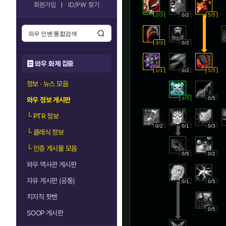
회원가입
ID/PW 찾기
2/3
0/2
5/5
3/3
0/2
와우 화제 집중
1/1
0/2
5/5
정보 · 뉴스 모음
4/5
0/5
와우 정보 게시판
└
PTR 정보
0/2
0/1
0/3
└
클래식 정보
└
인증 게시물 모음
0/5
0/2
와우 역사관 게시판
자유 게시판 (공통)
0/1
0/5
치지직 팟벤
0/5
SOOP 게시판