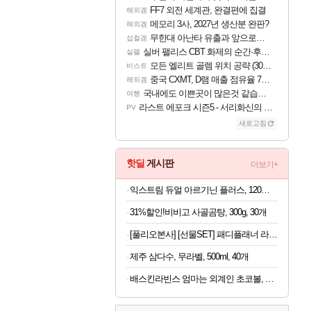
FF7 외전 세계관, 완결편에 집결
해외겜
메모리 3사, 2027년 생산분 완판?
해외겜
무한대 아난타 유출과 앞으로의 예상 (루머)
섭컬겜
실버 팰리스 CBT 화제의 순간·후기 모음
실팰
모든 엘리트 골렘 위치 공략 (30개) - 방랑 결투가
비스트
중국 CXMT, D램 매출 점유율 7%…글로벌 4위로 부상
해외겜
국내에도 이쁜곳이 많은것 같습니다
여행
라스트 에포크 시즌5 - 서리화신의 분노 티저
PV
새로고침
핫딜
게시판
더보기+
익스트림 듀얼 아르기닌 플러스, 120정, 1개
31%할인!비비고 사골곰탕, 300g, 30개
[풀리오본사] [선물SET] 패디플래너 라이트 + 전용 파우치
제주 삼다수, 무라벨, 500ml, 40개
배스킨라빈스 엄마는 외계인 초코볼, 32g, 6개입, 2개