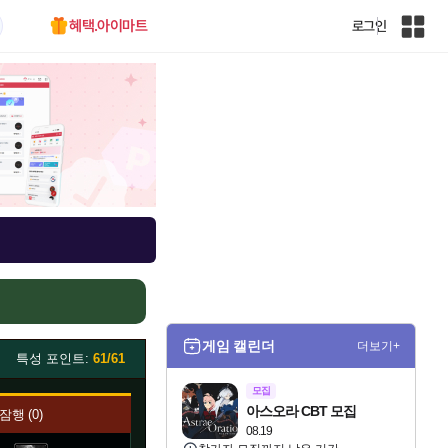
혜택.아이마트
로그인
인
벤
전
체
사
이
트
맵
게임 캘린더
더보기+
특성 포인트:
61/61
모집
아스오라 CBT 모집
잠행
0
08.19