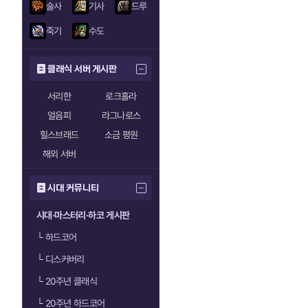
술사
기사
드루
죽기
수도
클래식 서버 게시판
서리한
로크홀라
얼음피
라그나로스
힐스브래드
소금 평원
해외 서버
시대 커뮤니티
시대·마스터리·하코 게시판
└
하드코어
└
디스커버리
└
20주년 클래식
└
20주년 하드코어