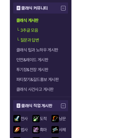
클래식 커뮤니티
클래식 게시판
└
3추글 모음
└
질문과 답변
클래식 팁과 노하우 게시판
던전&레이드 게시판
투기장&전장 게시판
파티찾기&길드홍보 게시판
클래식 사건사고 게시판
클래식 직업 게시판
전사
도적
냥꾼
법사
흑마
사제