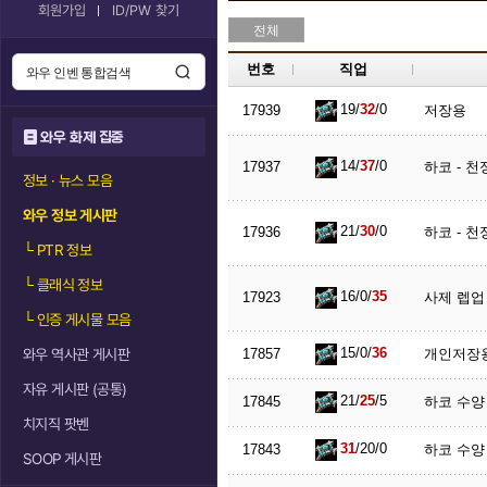
회원가입
ID/PW 찾기
전체
번호
직업
19/
32
/0
17939
저장용
와우 화제 집중
14/
37
/0
17937
하코 - 천
정보 · 뉴스 모음
와우 정보 게시판
21/
30
/0
17936
하코 - 천
└
PTR 정보
└
클래식 정보
16/0/
35
17923
사제 렙업
└
인증 게시물 모음
15/0/
36
와우 역사관 게시판
17857
개인저장
자유 게시판 (공통)
21/
25
/5
17845
하코 수양
치지직 팟벤
31
/20/0
17843
하코 수양
SOOP 게시판