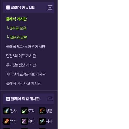
클래식 커뮤니티
클래식 게시판
└
3추글 모음
└
질문과 답변
클래식 팁과 노하우 게시판
던전&레이드 게시판
투기장&전장 게시판
파티찾기&길드홍보 게시판
클래식 사건사고 게시판
클래식 직업 게시판
전사
도적
냥꾼
법사
흑마
사제