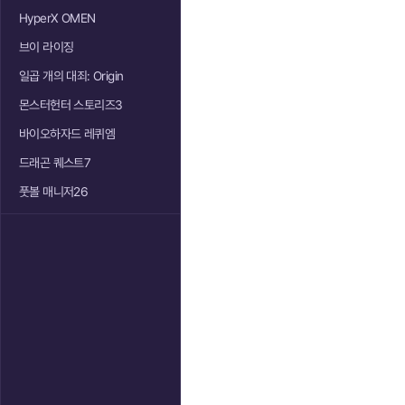
HyperX OMEN
브이 라이징
일곱 개의 대죄: Origin
몬스터헌터 스토리즈3
바이오하자드 레퀴엠
드래곤 퀘스트7
풋볼 매니저26