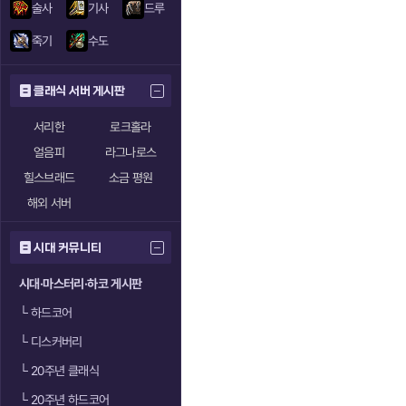
술사
기사
드루
죽기
수도
클래식 서버 게시판
서리한
로크홀라
얼음피
라그나로스
힐스브래드
소금 평원
해외 서버
시대 커뮤니티
시대·마스터리·하코 게시판
└
하드코어
└
디스커버리
└
20주년 클래식
└
20주년 하드코어