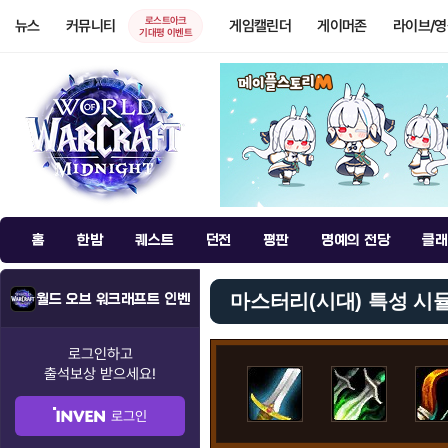
로스트아크
뉴스
커뮤니티
게임캘린더
게이머존
라이브/
기대평 이벤트
홈
한밤
퀘스트
던전
평판
명예의 전당
클래
마스터리(시대) 특성 시
월드 오브 워크래프트 인벤
로그인하고
출석보상
받으세요!
로그인