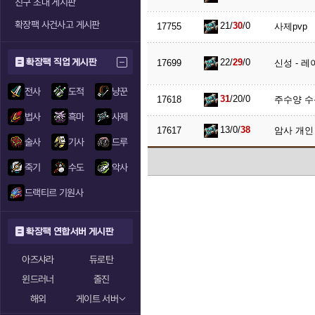
친구 초대 게시판
확장팩 사건사고 게시판
21/
30
/0
17755
사제pvp
확장팩 직업 게시판
22/
29
/0
17699
신성 - 레
전사
도적
냥꾼
31
/20/0
17618
주수양 수
법사
흑마
사제
13/0/
38
17617
암사 개인
술사
기사
드루
죽기
수도
악사
드랙티르 기원사
확장팩 연합서버 게시판
아즈샤라
듀로탄
윈드러너
줄진
해외
게이트 서버