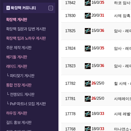
16/0/
35
17842
하코 암사
확장팩 커뮤니티
20/0/
31
17830
사제 암흑 
확장팩 게시판
확장팩 질문과 답변 게시판
15/0/
36
17825
암사 - 레
확장팩 팁과 노하우 게시판
주문 제작 게시판
16/0/
35
17824
암사 - 레
쐐기돌 게시판
15/0/
36
17823
암사 - 레
레이드 게시판
└
파티찾기 게시판
26
/25/0
17782
힐 사제 -
통합 전장 게시판
└
전쟁모드 게시판
26
/25/0
17781
사제레이
└
PvP 파트너 모집 게시판
하우징 게시판
18/0/
33
17778
사제 레벨
길드 홍보 게시판
18/0/
33
17768
마나연소