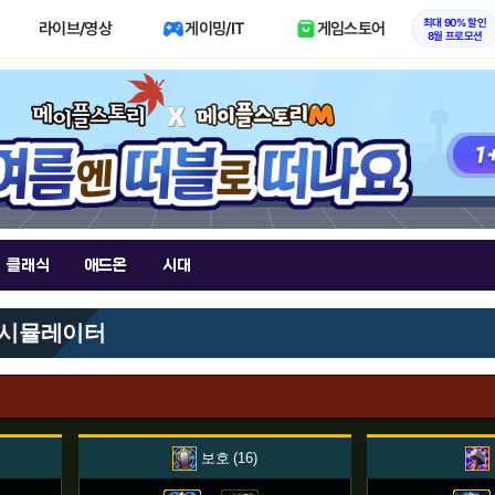
최대 90% 할인
라이브/영상
게이밍/IT
게임스토어
8월 프로모션
클래식
애드온
시대
 시뮬레이터
보호
16