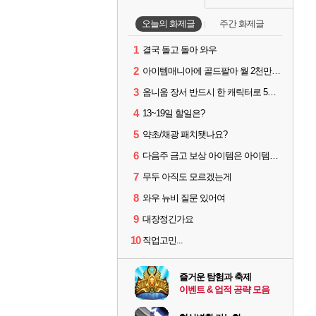
오늘의 화제글
주간 화제글
1
결국 돌고 돌아 와우
2
아이템매니아에 골드팔아 월 2천만원 넘게 버는 인간 있던데
3
옴니움 장서 반드시 한 캐릭터로 5단계까지 밀어야 하나요?
4
13~19일 할일은?
5
약초/채광 패치됏나요?
6
다음주 금고 보상 아이템은 아이템강화 안되나요?
7
무두 아직도 모르겠는게
8
와우 뉴비 질문 있어여
9
대장정긴가요
10
직업고민...
즐거운 탐험과 축제
이벤트 & 업적 공략 모음