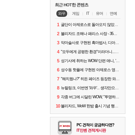
최근 HOT한 콘텐츠
와우
게임
IT
유머
연예
1
굴단이 아제로스로 돌아오지 않았다면? 와우 클래식+ 주목
2
블리자드 조해나 패리스 사장 - 35년 역사, 그리고 비전
3
악마술사로 구현된 흑마법사, 디아4 x 와우 콜라보 살펴보기
4
"모두에게 공평한 환경"이라더니...여전히 살아있는 애드온
5
성기사에 취하는 WOW 단편 애니, '신성한 모든 것'
6
성수동 핫플에 구현된 아제로스 영웅들의 안식처, WoW 홈스윗홈
7
"해치웠나?" 히든 페이즈 등장한 와우 '한밤', 세계 최초 킬은 '팀 리퀴드'
8
뉴럴링크, 이번엔 '와우'... 생각만으로 게임하는 시대 성큼
9
각종 버그에 시달린 WOW, "투명하고 신속한 소통과 대응 약속"
10
블리자드, WoW 한밤 출시 기념 행사 '홈스윗홈' 28일 개최
PC 견적이 궁금하다면?
IT인벤 견적게시판