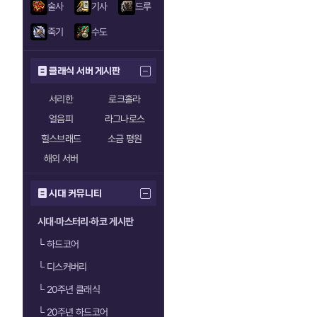
술사
기사
드루
죽기
수도
클래식 서버 게시판
서리한
로크홀라
얼음피
라그나로스
힐스브래드
소금 평원
해외 서버
시대 커뮤니티
시대·마스터리·하코 게시판
└
하드코어
└
디스커버리
└
20주년 클래식
└
20주년 하드코어