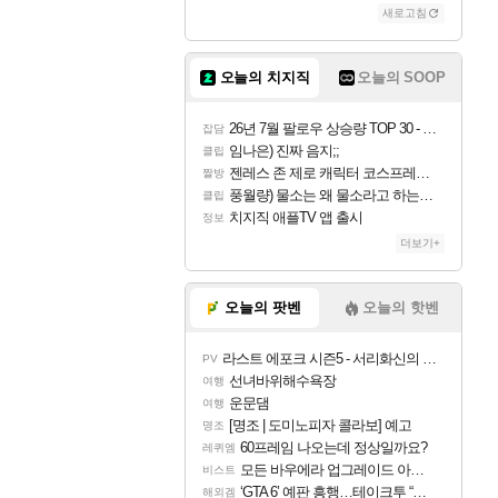
새로고침
오늘의 치지직
오늘의 SOOP
26년 7월 팔로우 상승량 TOP 30 - 월간 치지직
잡담
임나은) 진짜 음지;;
클립
젠레스 존 제로 캐릭터 코스프레한 꽁주
짤방
풍월량) 물소는 왜 물소라고 하는거야? 아! 그만 ㅋㅋ 알았어 ㅋㅋ
클립
치지직 애플TV 앱 출시
정보
더보기+
오늘의 팟벤
오늘의 핫벤
라스트 에포크 시즌5 - 서리화신의 분노 티저
PV
선녀바위해수욕장
여행
운문댐
여행
[명조 | 도미노피자 콜라보] 예고
명조
60프레임 나오는데 정상일까요?
레퀴엠
모든 바우에라 업그레이드 아이템 획득 위치 공략 (89개)
비스트
‘GTA 6’ 예판 흥행…테이크투 “내부 예상 크게 넘어”
해외겜