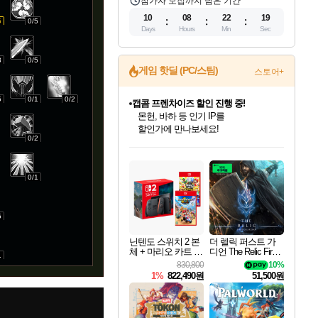
참가자 모집까지 남은 기간
10
08
22
18
5
0/5
Days
Hours
Min
Sec
3
0/5
게임 핫딜 (PC/스팀)
스토어+
5
0/1
0/2
캡콤 프렌차이즈 할인 진행 중!
몬헌, 바하 등 인기 IP를
할인가에 만나보세요!
0/2
인벤게임즈 8월 특별 할인!
드래곤소드: 어웨이크닝 입점!
문명 7 특별 할인!
마블 투혼 파이팅 소울즈 정식출시!
귀무자: 검의 길 예약 판매 중!
비스트 오브 리인카네이션 정식 출시!
커세어 코브 출시 기념 할인!
더 렐릭 퍼스트 가디언 정식 출시
베데스다 40주년 기념 할인 중!
캡콤 일부 상품 상시 할인
스타워즈 은하계 레이서
로블록스 기프트 카드 공식 입점
인기 퍼블리셔 모음!
스팀으로 만나는 드래곤소드!
조선&고려 DLC 출시 예정
마블 히어로 총 출동&화려한 격투!
10% 할인과
게임프릭 신작 IP
해적'섬'을 발전시키자!
설화x하드코어 액션!
베데스다의 명작들을
몬헌 와일즈 & 드래곤즈 도그마2
인벤게임즈에서 10% 추가 적립
Robux를 가장 안전하고
최대 90% 할인가를 만나보세요!
네이버혜택과 함께 만나보세요!
50%할인&추가 적립까지!
네이버 포인트 혜택까지!
이니&베니 혜택까지!
네이버 혜택가와 함께 예약하세요!
할인&네이버혜택으로 만나보세요!
네이버페이 혜택과 만나보세요!
40주년 프로모션으로 만나보세요!
일부 에디션 상시 할인!
혜택으로 예약 판매 중
편안하게 충전하세요
0/1
5
닌텐도 스위치 2 본
더 렐릭 퍼스트 가
체 + 마리오 카트 월
디언 The Relic First
1
드 + 슈퍼 마리오 파
Guardian
830,800
10%
티 잼버리 닌텐도
1%
822,490원
51,500원
스위치 2 에디션 +
잼버리 TV 번들