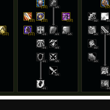
5/5
0/5
5/
3/3
2/2
5/5
0/2
0/
2/2
1/1
0/3
0/3
0/5
0/3
0/
0/3
0/3
0/2
0/1
0/5
0/3
0/5
0/
0/1
0/