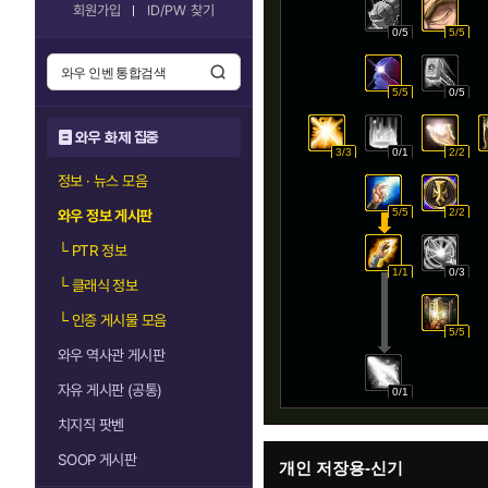
회원가입
ID/PW 찾기
0/5
5/5
5/5
0/5
와우 화제 집중
3/3
0/1
2/2
정보 · 뉴스 모음
5/5
2/2
와우 정보 게시판
└
PTR 정보
1/1
0/3
└
클래식 정보
└
인증 게시물 모음
5/5
와우 역사관 게시판
자유 게시판 (공통)
0/1
치지직 팟벤
SOOP 게시판
개인 저장용-신기