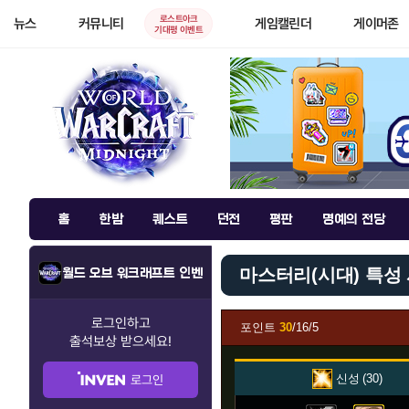
로스트아크
뉴스
커뮤니티
게임캘린더
게이머존
기대평 이벤트
홈
한밤
퀘스트
던전
평판
명예의 전당
마스터리(시대) 특성
월드 오브 워크래프트 인벤
로그인하고
포인트
30
/16/5
출석보상
받으세요!
신성
30
로그인