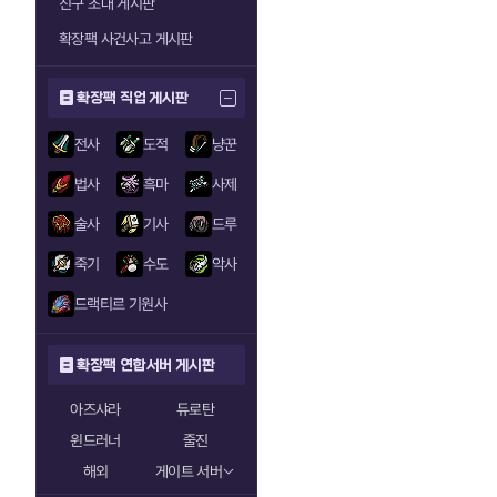
친구 초대 게시판
확장팩 사건사고 게시판
확장팩 직업 게시판
전사
도적
냥꾼
법사
흑마
사제
술사
기사
드루
죽기
수도
악사
드랙티르 기원사
확장팩 연합서버 게시판
아즈샤라
듀로탄
윈드러너
줄진
해외
게이트 서버