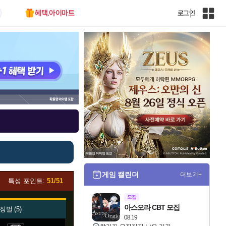
혜택.아이마트
로그인
인
벤
전
체
사
이
트
맵
게임 캘린더
더보기+
특성 포인트:
51/51
모집
아스오라 CBT 모집
징벌
5
08.19