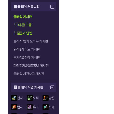
클래식 커뮤니티
클래식 게시판
└
3추글 모음
└
질문과 답변
클래식 팁과 노하우 게시판
던전&레이드 게시판
투기장&전장 게시판
파티찾기&길드홍보 게시판
클래식 사건사고 게시판
클래식 직업 게시판
전사
도적
냥꾼
법사
흑마
사제