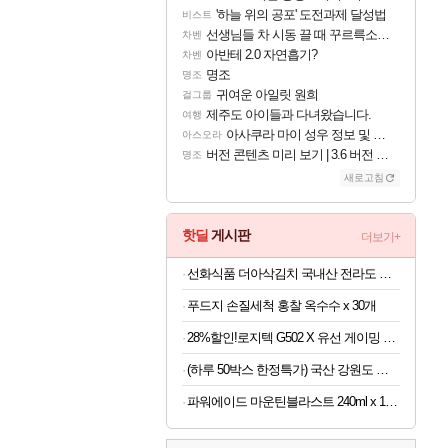
'하늘 위의 공포' 도전과제 달성법
비스트
선생님들 차 시동 끌 때 꾸르륵소리나는데
차벤
아반테 2.0 자연흡기?
차벤
명조
명조
귀여운 아일릿 원희
걸그룹
제주도 아이들과 다녀왔습니다.
여행
아사쿠라 마이 성우 정보 및 주요 필모
아스오라
버전 콘텐츠 미리 보기 | 3.6 버전 「신기루 속 등불 그림자, 속세에 깃든 검의 결심」이 8월 20일에 업데이트됩니다!
명조
새로고침
핫딜
게시판
더보기+
선화식품 더아삭김치 국내산 전라도 배추 포기김치 10kg
푸드지 손질세척 홍찰 옥수수 x 30개
28%할인!로지텍 G502 X 유선 게이밍 마우스 블랙
(하루 50박스 한정특가) 국산 강원도 흑찰옥수수 특품 30개
파워에이드 마운틴블라스트 240ml x 120개