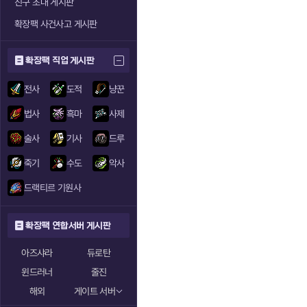
친구 초대 게시판
확장팩 사건사고 게시판
확장팩 직업 게시판
전사
도적
냥꾼
법사
흑마
사제
술사
기사
드루
죽기
수도
악사
드랙티르 기원사
확장팩 연합서버 게시판
아즈샤라
듀로탄
윈드러너
줄진
해외
게이트 서버