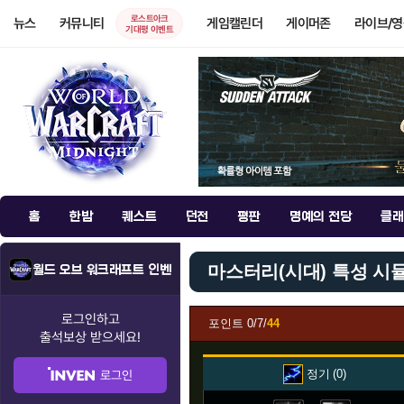
로스트아크
뉴스
커뮤니티
게임캘린더
게이머존
라이브/
기대평 이벤트
홈
한밤
퀘스트
던전
평판
명예의 전당
클래
마스터리(시대) 특성 시
월드 오브 워크래프트 인벤
로그인하고
포인트
0/7/
44
출석보상
받으세요!
정기
0
로그인