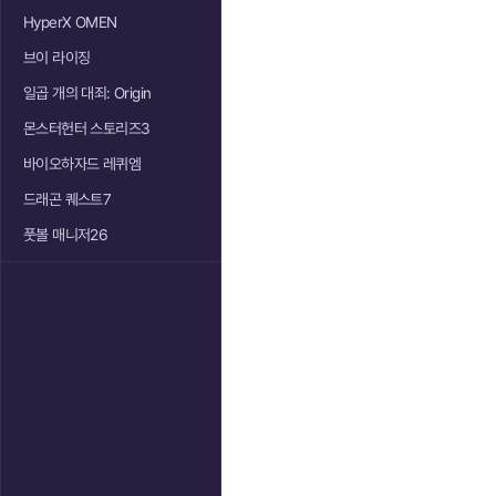
HyperX OMEN
브이 라이징
일곱 개의 대죄: Origin
몬스터헌터 스토리즈3
바이오하자드 레퀴엠
드래곤 퀘스트7
풋볼 매니저26