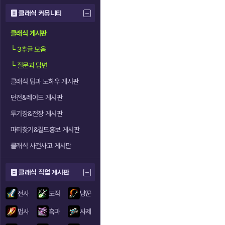
클래식 커뮤니티
클래식 게시판
└
3추글 모음
└
질문과 답변
클래식 팁과 노하우 게시판
던전&레이드 게시판
투기장&전장 게시판
파티찾기&길드홍보 게시판
클래식 사건사고 게시판
클래식 직업 게시판
전사
도적
냥꾼
법사
흑마
사제