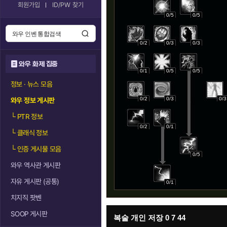
회원가입
ID/PW 찾기
0/5
0/5
0/2
0/3
0/3
와우 화제 집중
0/1
0/5
0/5
정보 · 뉴스 모음
0/2
0/3
0/3
와우 정보 게시판
└
PTR 정보
0/2
0/1
└
클래식 정보
└
인증 게시물 모음
0/5
와우 역사관 게시판
자유 게시판 (공통)
0/1
치지직 팟벤
SOOP 게시판
복술 개인 저장 0 7 44