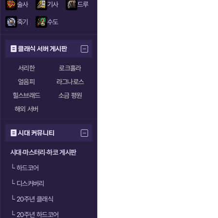
술사
기사
드루
죽기
수도
클래식 서버 게시판
서리한
로크홀라
얼음피
라그나로스
힐스브래드
소금 평원
해외 서버
시대 커뮤니티
시대·마스터리·하코 게시판
└
하드코어
└
디스커버리
└
20주년 클래식
└
20주년 하드코어