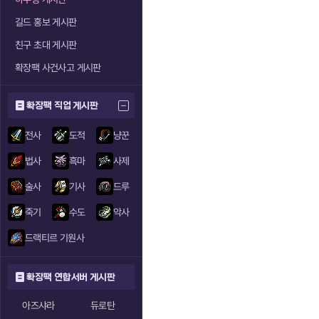
길드 홍보 게시판
친구 초대 게시판
확장팩 사건사고 게시판
확장팩 직업 게시판
전사
도적
냥꾼
법사
흑마
사제
술사
기사
드루
죽기
수도
악사
드랙티르 기원사
확장팩 연합서버 게시판
아즈샤라
듀로탄