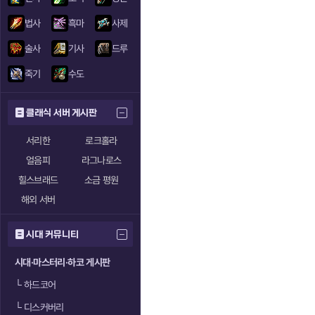
법사
흑마
사제
술사
기사
드루
죽기
수도
클래식 서버 게시판
서리한
로크홀라
얼음피
라그나로스
힐스브래드
소금 평원
해외 서버
시대 커뮤니티
시대·마스터리·하코 게시판
└
하드코어
└
디스커버리