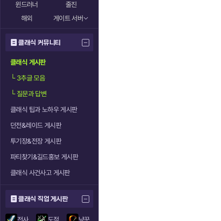
윈드러너
줄진
해외
게이트 서버
클래식 커뮤니티
클래식 게시판
└
3추글 모음
└
질문과 답변
클래식 팁과 노하우 게시판
던전&레이드 게시판
투기장&전장 게시판
파티찾기&길드홍보 게시판
클래식 사건사고 게시판
클래식 직업 게시판
전사
도적
냥꾼