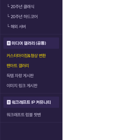
└
20주년 클래식
└
20주년 하드코어
└
해외 서버
미디어 갤러리 (공통)
커스터마이징&형상 변환
팬아트 갤러리
득템 자랑 게시판
이미지 링크 게시판
워크래프트 IP 커뮤니티
워크래프트 럼블 팟벤