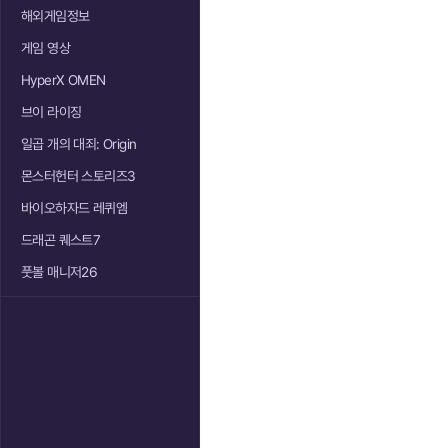
해외게임정보
게임 영상
HyperX OMEN
브이 라이징
일곱 개의 대죄: Origin
몬스터헌터 스토리즈3
바이오하자드 레퀴엠
드래곤 퀘스트7
풋볼 매니저26