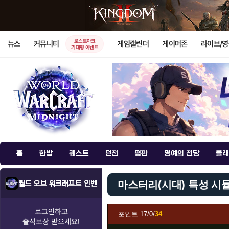
로스트아크
뉴스
커뮤니티
게임캘린더
게이머존
라이브/
기대평 이벤트
홈
한밤
퀘스트
던전
평판
명예의 전당
클래
마스터리(시대) 특성 시
월드 오브 워크래프트 인벤
로그인하고
포인트
17/0/
34
출석보상
받으세요!