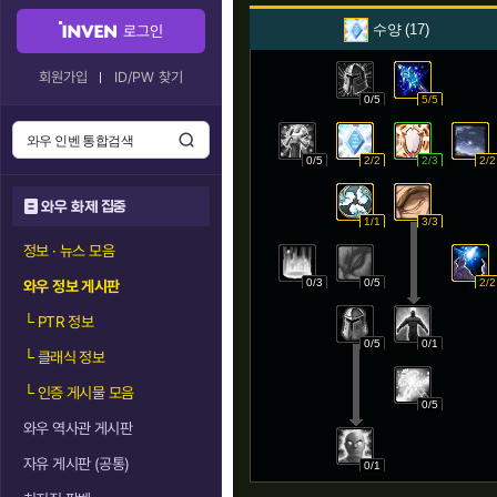
수양
17
로그인
회원가입
ID/PW 찾기
0/5
5/5
0/5
2/2
2/3
2/2
와우 화제 집중
1/1
3/3
정보 · 뉴스 모음
0/3
0/5
2/2
와우 정보 게시판
└
PTR 정보
0/5
0/1
└
클래식 정보
└
인증 게시물 모음
0/5
와우 역사관 게시판
자유 게시판 (공통)
0/1