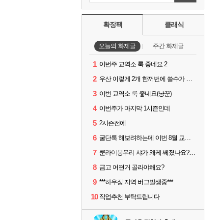
확장팩
클래식
오늘의 화제글
주간 화제글
1
이번주 교역소 룩 좋네요 2
2
우산 이렇게 2개 한꺼번에 쓸수가 있네요
3
이번 교역소 룩 좋네요(냥꾼)
4
이번주가 마지막 1시즌인데
5
2시즌전에
6
굴단룩 해보려하는데 이번 8월 교역소 칠흙 두건 질문드립니다
7
쿤라이봉우리 샤가 왜케 쎄졌나요? ㅋㅋㅋ
8
금고 어떤거 골라야해요?
9
***하우징 지역 버그발생중***
10
직업추천 부탁드립니다