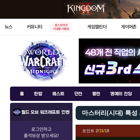
로스트아크
뉴스
커뮤니티
게임캘린더
게이머존
기대평 이벤트
홈
한밤
퀘스트
던전
평판
명예의 전당
마스터리(시대) 특성
월드 오브 워크래프트 인벤
로그인하고
포인트
2/
31
/18
출석보상
받으세요!