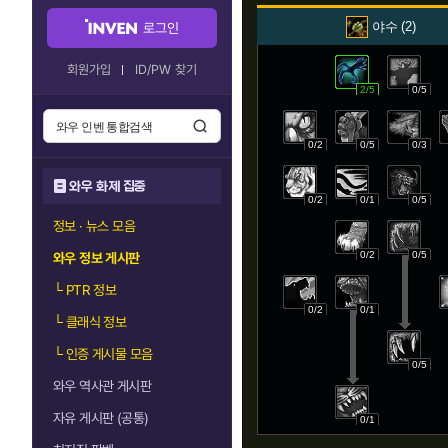
야수
2
로그인
회원가입
ID/PW 찾기
2/5
0/5
0/2
0/5
0/3
와우 화제 집중
0/2
0/1
0/5
정보 · 뉴스 모음
0/2
0/5
와우 정보 게시판
└
PTR 정보
0/2
0/1
└
클래식 정보
└
인증 게시물 모음
0/5
와우 역사관 게시판
자유 게시판 (공통)
0/1