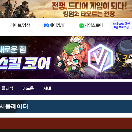
X
최대 90% 할인
라이브/영상
게이밍/IT
게임스토어
8월 프로모션
클래식
애드온
시대
 시뮬레이터