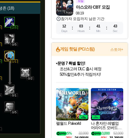
모집
아스오라 CBT 모집
생존
18
08.19
참가자 모집까지 남은 기간
12
03
41
43
3
2/5
Days
Hours
Min
Sec
2
0/5
게임 핫딜 (PC/스팀)
스토어+
5
1/1
문명 7 특별 할인!
조선&고려 DLC 출시 예정
50%할인&추가 적립까지!
3
0/2
인벤게임즈 8월 특별 할인!
드래곤소드: 어웨이크닝 입점!
귀무자: 검의 길 예약 판매 중!
비스트 오브 리인카네이션 정식 출시!
커세어 코브 출시 기념 할인!
더 렐릭 퍼스트 가디언 정식 출시
베데스다 40주년 기념 할인 중!
마블 투혼 파이팅 소울즈 예약 판매 중!
캡콤 프렌차이즈 할인 진행 중!
캡콤 일부 상품 상시 할인
스타워즈 은하계 레이서
로블록스 기프트 카드 공식 입점
인기 퍼블리셔 모음!
스팀으로 만나는 드래곤소드!
10% 할인과
게임프릭 신작 IP
해적'섬'을 발전시키자!
설화x하드코어 액션!
베데스다의 명작들을
마블 히어로 총 출동&화려한 격투!
몬헌, 바하 등 인기 IP를
몬헌 와일즈 & 드래곤즈 도그마2
인벤게임즈에서 10% 추가 적립
Robux를 가장 안전하고
최대 90% 할인가를 만나보세요!
네이버혜택과 함께 만나보세요!
이니&베니 혜택까지!
네이버 혜택가와 함께 예약하세요!
할인&네이버혜택으로 만나보세요!
네이버페이 혜택과 만나보세요!
40주년 프로모션으로 만나보세요!
네이버 포인트 혜택까지!
할인가에 만나보세요!
일부 에디션 상시 할인!
혜택으로 예약 판매 중
편안하게 충전하세요
3
0/1
0/5
팰월드 Palworld
나 혼자만 레벨업
어라이즈 오버드라
1
이브 디럭스 에디션
5%
32,000
3,000
52,000
Solo Leveling Arise