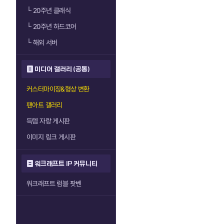
└
20주년 클래식
└
20주년 하드코어
└
해외 서버
미디어 갤러리 (공통)
커스터마이징&형상 변환
팬아트 갤러리
득템 자랑 게시판
이미지 링크 게시판
워크래프트 IP 커뮤니티
워크래프트 럼블 팟벤