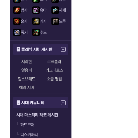
법사
흑마
사제
술사
기사
드루
죽기
수도
클래식 서버 게시판
서리한
로크홀라
얼음피
라그나로스
힐스브래드
소금 평원
해외 서버
시대 커뮤니티
시대·마스터리·하코 게시판
└
하드코어
└
디스커버리