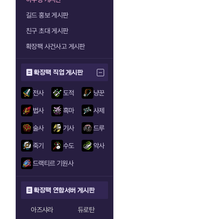
길드 홍보 게시판
친구 초대 게시판
확장팩 사건사고 게시판
확장팩 직업 게시판
전사
도적
냥꾼
법사
흑마
사제
술사
기사
드루
죽기
수도
악사
드랙티르 기원사
확장팩 연합서버 게시판
아즈샤라
듀로탄