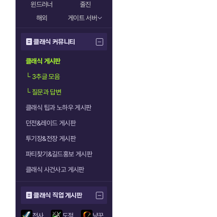
윈드러너
줄진
해외
게이트 서버
클래식 커뮤니티
클래식 게시판
└
3추글 모음
└
질문과 답변
클래식 팁과 노하우 게시판
던전&레이드 게시판
투기장&전장 게시판
파티찾기&길드홍보 게시판
클래식 사건사고 게시판
클래식 직업 게시판
전사
도적
냥꾼