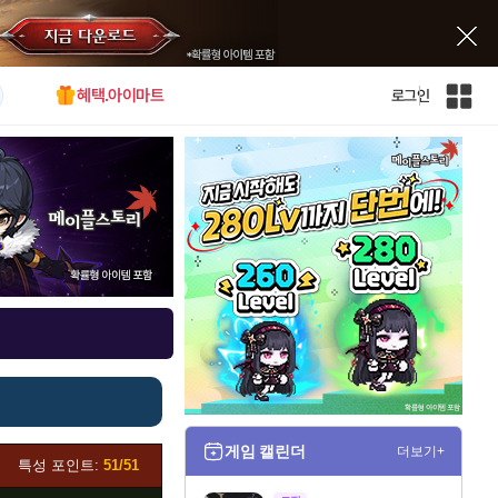
혜택.아이마트
로그인
인
벤
전
체
사
이
트
맵
게임 캘린더
더보기+
특성 포인트:
51/51