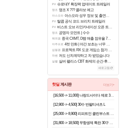
슈로대Y 확장팩 업데이트 트레일러
PV
명조 X ??? 콜라보 예고
명조
아스오라 성우 정보 및 출연작 모음
아스오라
탈콥 공식 코드 브리치 트레일러
PV
비스트 오브 리인카네이션 오픈 트레일러
PV
공명자 모먼트 | 수수
명조
중국 CXMT, D램 매출 점유율 7%…글로벌 4위로 부상
해외겜
4컷 만화 | 야간 보초는 너무 힘들어
아주프로
프로젝트 RX 도쿄 게임쇼 참가 결정
섭컬겜
저도 신차계약하고 차 받았습니다
차벤
실버 팰리스 CBT 화제의 순간·후기 모음
실팰
새로고침
핫딜
게시판
더보기+
[16,500 -> 11,000] 나랑드사이다 제로 345ml x 24개
[12,900 -> 4,500] 30수 반팔티셔츠 L
[25,000 -> 8,900] 리피트인 클린부스트 주방세제 1L x 2개
[31,800 -> 18,500] 무항생제 특란 30구 x 2세트