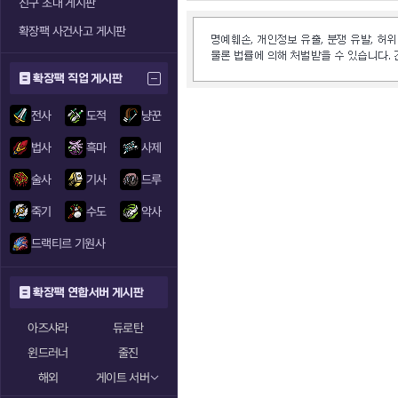
친구 초대 게시판
확장팩 사건사고 게시판
확장팩 직업 게시판
전사
도적
냥꾼
법사
흑마
사제
술사
기사
드루
죽기
수도
악사
드랙티르 기원사
확장팩 연합서버 게시판
아즈샤라
듀로탄
윈드러너
줄진
해외
게이트 서버