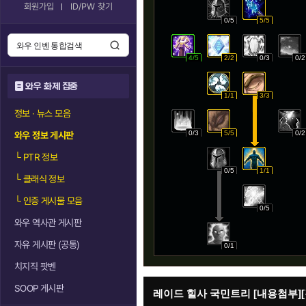
회원가입
ID/PW 찾기
0/5
5/5
4/5
2/2
0/3
0/2
와우 화제 집중
1/1
3/3
정보 · 뉴스 모음
0/3
5/5
0/2
와우 정보 게시판
└
PTR 정보
0/5
1/1
└
클래식 정보
└
인증 게시물 모음
0/5
와우 역사관 게시판
자유 게시판 (공통)
0/1
치지직 팟벤
SOOP 게시판
레이드 힐사 국민트리 [내용첨부]