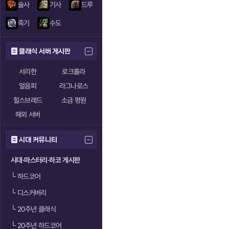
술사
기사
드루
죽기
수도
클래식 서버 게시판
서리한
로크홀라
얼음피
라그나로스
힐스브래드
소금 평원
해외 서버
시대 커뮤니티
시대·마스터리·하코 게시판
└
하드코어
└
디스커버리
└
20주년 클래식
└
20주년 하드코어