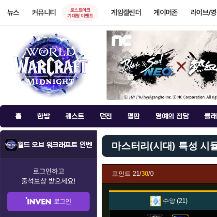
로스트아크
뉴스
커뮤니티
게임캘린더
게이머존
라이브/
기대평 이벤트
홈
한밤
퀘스트
던전
평판
명예의 전당
클래
마스터리(시대) 특성 시
월드 오브 워크래프트 인벤
로그인하고
포인트
21/
30
/0
출석보상
받으세요!
수양
21
로그인