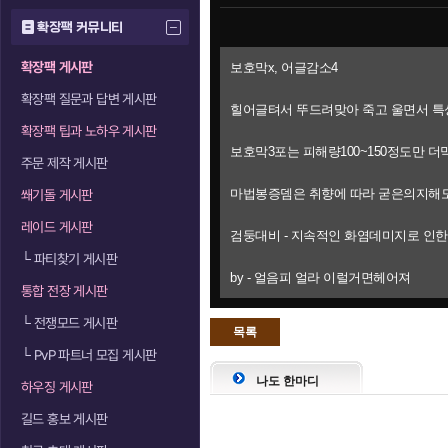
확장팩 커뮤니티
확장팩 게시판
보호막x, 어글감소4
확장팩 질문과 답변 게시판
힐어글텨서 뚜드려맞아 죽고 울면서 
확장팩 팁과 노하우 게시판
보호막3포는 피해량100~150정도만 
주문 제작 게시판
마법봉증뎀은 취향에 따라 굳은의지해도
쐐기돌 게시판
레이드 게시판
검둥대비 - 지속적인 화염데미지로 인
└
파티찾기 게시판
by - 얼음피 얼라 이럴거면헤어져
통합 전장 게시판
└
전쟁모드 게시판
목록
└
PvP 파트너 모집 게시판
으로
나도 한마디
하우징 게시판
길드 홍보 게시판