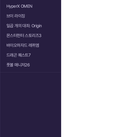
HyperX OMEN
브이 라이징
일곱 개의 대죄: Origin
몬스터헌터 스토리즈3
바이오하자드 레퀴엠
드래곤 퀘스트7
풋볼 매니저26