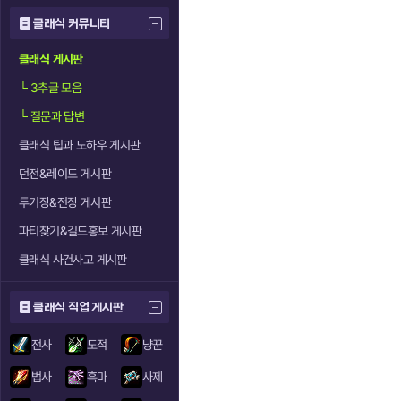
클래식 커뮤니티
클래식 게시판
└
3추글 모음
└
질문과 답변
클래식 팁과 노하우 게시판
던전&레이드 게시판
투기장&전장 게시판
파티찾기&길드홍보 게시판
클래식 사건사고 게시판
클래식 직업 게시판
전사
도적
냥꾼
법사
흑마
사제