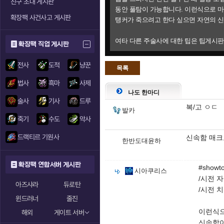
친구 초대 게시판
동안 풀탐이 가능합니다. 이런식으로 
확장팩 사건사고 게시판
탱커가 죽으려고 한다 싶으면 자연의 신
여타 다른 주술사에 대한 팁은 팁게시
확장팩 직업 게시판
전사
도적
냥꾼
목록
으로
법사
흑마
사제
나도 한마디
술사
기사
드루
복/고 ㅇㄷ
발카
죽기
수도
악사
드랙티르 기원사
신속함 매크
한반도대윤하
확장팩 연합서버 게시판
#showto
시아쿠리스
/시전 
아즈샤라
듀로탄
/시전 치
윈드러너
줄진
이런식으
해외
게이트 서버
신속함이