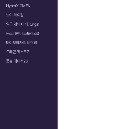
HyperX OMEN
브이 라이징
일곱 개의 대죄: Origin
몬스터헌터 스토리즈3
바이오하자드 레퀴엠
드래곤 퀘스트7
풋볼 매니저26