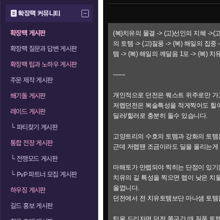
확장팩 커뮤니티
확장팩 게시판
(복)치유의 물결 -> (고)선인의 지혜 ->(
의 토템 -> (고)질풍 -> (복) 해일의 집중
확장팩 질문과 답변 게시판
템 -> (복) 해일의 깨달음 1포 -> (복) 
확장팩 팁과 노하우 게시판
-------
주문 제작 게시판
개인적으로 던전은 퀘스트 위주로만 가고
쐐기돌 게시판
저렙던전은 복술특성을 적게찍어도 힐이
레이드 게시판
딜러/힐러로 충분히 돌수 있습니다.
└
파티찾기 게시판
고양트리의 수호의 토템과 강화의 토템은
통합 전장 게시판
근데 저렙땐 조금이라도 딜을 올리는게 
└
전쟁모드 게시판
마해토가 만렙되야 찍히는 단점이 있기
└
PvP 파트너 모집 게시판
치유의 길 특성을 찍으면 렙이 낮은 치
을껍니다.
하우징 게시판
던전에서 전 치유토템보단 마나샘 토템
길드 홍보 게시판
팁을 드리자면 던전 쫄구간 때 질풍 토