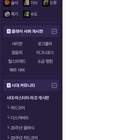
술사
기사
드루
죽기
수도
클래식 서버 게시판
서리한
로크홀라
얼음피
라그나로스
힐스브래드
소금 평원
해외 서버
시대 커뮤니티
시대·마스터리·하코 게시판
└
하드코어
└
디스커버리
└
20주년 클래식
└
20주년 하드코어