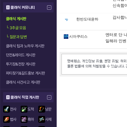
신속함이
클래식 커뮤니티
감사합
클래식 게시판
한반도대윤하
└
3추글 모음
엔터로 단 
시아쿠리스
└
질문과 답변
일해라 인벤
클래식 팁과 노하우 게시판
던전&레이드 게시판
투기장&전장 게시판
파티찾기&길드홍보 게시판
클래식 사건사고 게시판
클래식 직업 게시판
전사
도적
냥꾼
법사
흑마
사제