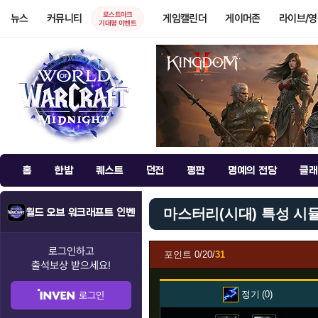
로스트아크
뉴스
커뮤니티
게임캘린더
게이머존
라이브/
기대평 이벤트
홈
한밤
퀘스트
던전
평판
명예의 전당
클래
마스터리(시대) 특성 시
월드 오브 워크래프트 인벤
로그인하고
포인트
0/20/
31
출석보상
받으세요!
정기
0
로그인