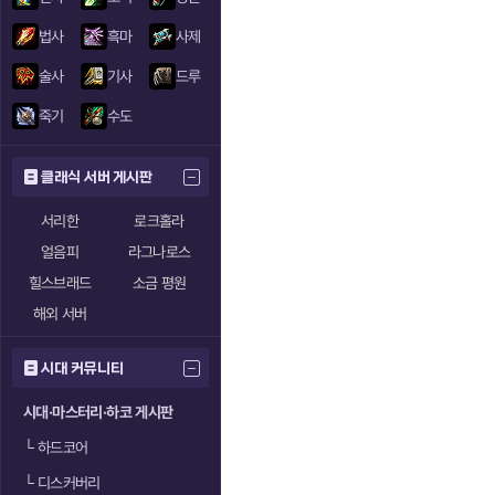
법사
흑마
사제
술사
기사
드루
죽기
수도
클래식 서버 게시판
서리한
로크홀라
얼음피
라그나로스
힐스브래드
소금 평원
해외 서버
시대 커뮤니티
시대·마스터리·하코 게시판
└
하드코어
└
디스커버리