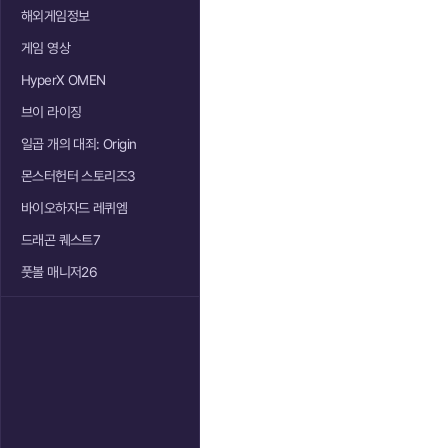
해외게임정보
게임 영상
HyperX OMEN
브이 라이징
일곱 개의 대죄: Origin
몬스터헌터 스토리즈3
바이오하자드 레퀴엠
드래곤 퀘스트7
풋볼 매니저26