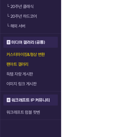
└
20주년 클래식
└
20주년 하드코어
└
해외 서버
미디어 갤러리 (공통)
커스터마이징&형상 변환
팬아트 갤러리
득템 자랑 게시판
이미지 링크 게시판
워크래프트 IP 커뮤니티
워크래프트 럼블 팟벤