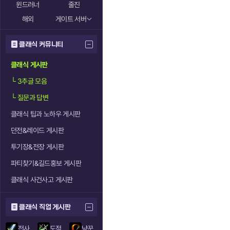
윈드러너
줄진
해외
게이트 서버
클래식 커뮤니티
클래식 게시판
└
3추글 모음
└
질문과 답변
클래식 팁과 노하우 게시판
던전&레이드 게시판
투기장&전장 게시판
파티찾기&길드홍보 게시판
클래식 사건사고 게시판
클래식 직업 게시판
전사
도적
냥꾼