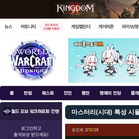
로스트아크
뉴스
커뮤니티
게임캘린더
게이머존
라이브/
기대평 이벤트
홈
한밤
퀘스트
던전
평판
명예의 전당
클래
마스터리(시대) 특성 시
월드 오브 워크래프트 인벤
로그인하고
포인트
2/
31
/18
출석보상
받으세요!