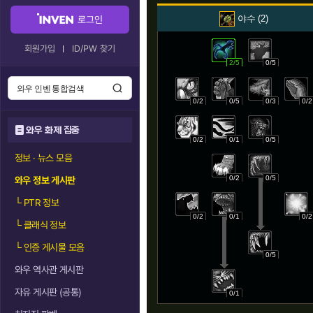
야수
2
로그인
회원가입
ID/PW 찾기
2/5
0/5
0/2
0/5
0/3
0/2
와우 화제 집중
0/2
0/1
0/5
정보 · 뉴스 모음
0/2
0/5
와우 정보 게시판
└
PTR 정보
0/2
0/1
0/2
└
클래식 정보
└
인증 게시물 모음
0/5
와우 역사관 게시판
자유 게시판 (공통)
0/1