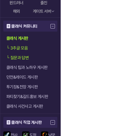
윈드러너
줄진
해외
게이트 서버
클래식 커뮤니티
클래식 게시판
└
3추글 모음
└
질문과 답변
클래식 팁과 노하우 게시판
던전&레이드 게시판
투기장&전장 게시판
파티찾기&길드홍보 게시판
클래식 사건사고 게시판
클래식 직업 게시판
전사
도적
냥꾼