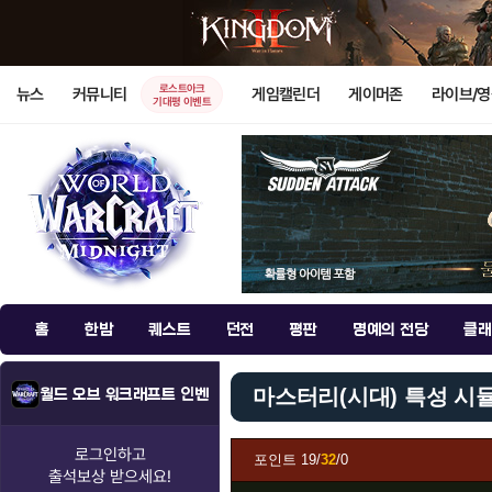
로스트아크
뉴스
커뮤니티
게임캘린더
게이머존
라이브/
기대평 이벤트
홈
한밤
퀘스트
던전
평판
명예의 전당
클래
마스터리(시대) 특성 시
월드 오브 워크래프트 인벤
로그인하고
포인트
19/
32
/0
출석보상
받으세요!