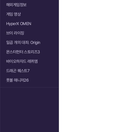
해외게임정보
게임 영상
HyperX OMEN
브이 라이징
일곱 개의 대죄: Origin
몬스터헌터 스토리즈3
바이오하자드 레퀴엠
드래곤 퀘스트7
풋볼 매니저26