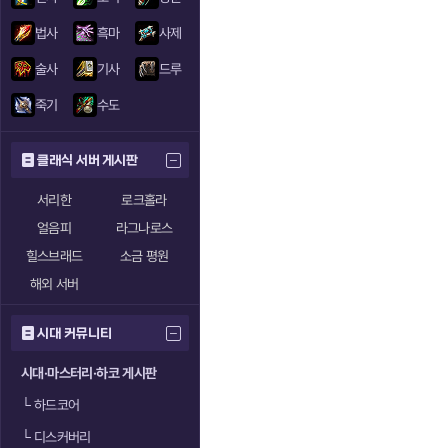
법사
흑마
사제
술사
기사
드루
죽기
수도
클래식 서버 게시판
서리한
로크홀라
얼음피
라그나로스
힐스브래드
소금 평원
해외 서버
시대 커뮤니티
시대·마스터리·하코 게시판
└
하드코어
└
디스커버리