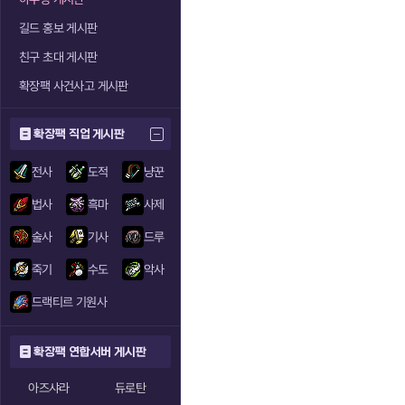
길드 홍보 게시판
친구 초대 게시판
확장팩 사건사고 게시판
확장팩 직업 게시판
전사
도적
냥꾼
법사
흑마
사제
술사
기사
드루
죽기
수도
악사
드랙티르 기원사
확장팩 연합서버 게시판
아즈샤라
듀로탄