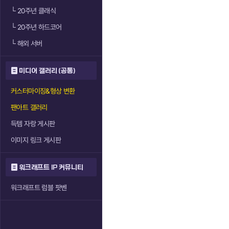
└
20주년 클래식
└
20주년 하드코어
└
해외 서버
미디어 갤러리 (공통)
커스터마이징&형상 변환
팬아트 갤러리
득템 자랑 게시판
이미지 링크 게시판
워크래프트 IP 커뮤니티
워크래프트 럼블 팟벤