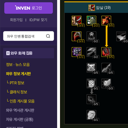
암살
19
로그인
회원가입
ID/PW 찾기
3/3
2/2
5/5
3/3
0/2
0/3
와우 화제 집중
1/1
0/2
5/5
정보 · 뉴스 모음
0/5
0/5
와우 정보 게시판
└
PTR 정보
0/1
0/3
└
클래식 정보
└
인증 게시물 모음
0/5
와우 역사관 게시판
자유 게시판 (공통)
0/1