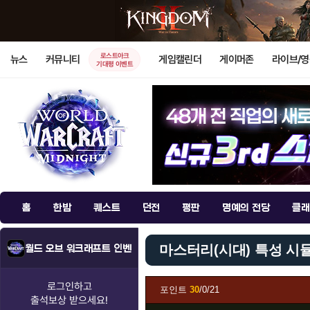
로스트아크
뉴스
커뮤니티
게임캘린더
게이머존
라이브/
기대평 이벤트
홈
한밤
퀘스트
던전
평판
명예의 전당
클래
마스터리(시대) 특성 시
월드 오브 워크래프트 인벤
로그인하고
포인트
30
/0/21
출석보상
받으세요!