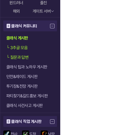
윈드러너
줄진
해외
게이트 서버
클래식 커뮤니티
클래식 게시판
└
3추글 모음
└
질문과 답변
클래식 팁과 노하우 게시판
던전&레이드 게시판
투기장&전장 게시판
파티찾기&길드홍보 게시판
클래식 사건사고 게시판
클래식 직업 게시판
전사
도적
냥꾼