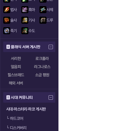
법사
흑마
사제
술사
기사
드루
죽기
수도
클래식 서버 게시판
서리한
로크홀라
얼음피
라그나로스
힐스브래드
소금 평원
해외 서버
시대 커뮤니티
시대·마스터리·하코 게시판
└
하드코어
└
디스커버리