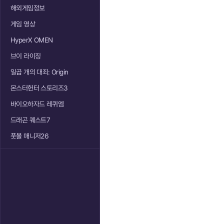
해외게임정보
게임 영상
HyperX OMEN
브이 라이징
일곱 개의 대죄: Origin
몬스터헌터 스토리즈3
바이오하자드 레퀴엠
드래곤 퀘스트7
풋볼 매니저26