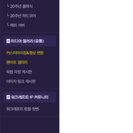
└
20주년 클래식
└
20주년 하드코어
└
해외 서버
미디어 갤러리 (공통)
커스터마이징&형상 변환
팬아트 갤러리
득템 자랑 게시판
이미지 링크 게시판
워크래프트 IP 커뮤니티
워크래프트 럼블 팟벤