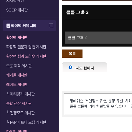
치지직 팟벤
SOOP 게시판
클클 고흑 2
확장팩 커뮤니티
확장팩 게시판
클클 고흑 2
확장팩 질문과 답변 게시판
목록
확장팩 팁과 노하우 게시판
으로
주문 제작 게시판
나도 한마디
쐐기돌 게시판
레이드 게시판
└
파티찾기 게시판
통합 전장 게시판
└
전쟁모드 게시판
└
PvP 파트너 모집 게시판
하우징 게시판