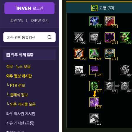
고통
30
로그인
회원가입
ID/PW 찾기
3/5
5/5
0/3
0/2
2/2
3/5
와우 화제 집중
3/3
5/5
1/1
정보 · 뉴스 모음
0/2
2/2
0/2
와우 정보 게시판
└
PTR 정보
1/1
0/1
0/4
└
클래식 정보
└
인증 게시물 모음
5/5
와우 역사관 게시판
자유 게시판 (공통)
0/1