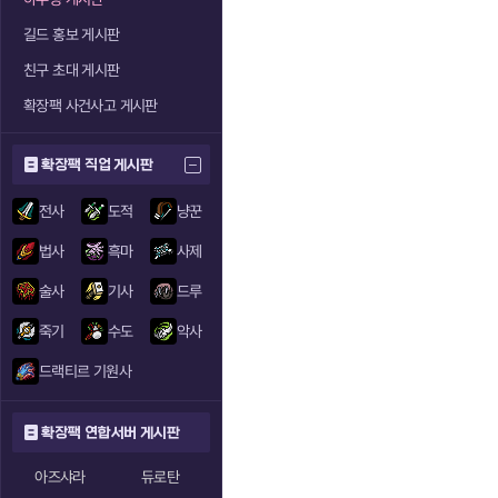
길드 홍보 게시판
친구 초대 게시판
확장팩 사건사고 게시판
확장팩 직업 게시판
전사
도적
냥꾼
법사
흑마
사제
술사
기사
드루
죽기
수도
악사
드랙티르 기원사
확장팩 연합서버 게시판
아즈샤라
듀로탄