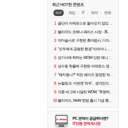
최근 HOT한 콘텐츠
와우
게임
IT
유머
연예
1
굴단이 아제로스로 돌아오지 않았다면? 와우 클래식+ 주목
2
블리자드 조해나 패리스 사장 - 35년 역사, 그리고 비전
3
악마술사로 구현된 흑마법사, 디아4 x 와우 콜라보 살펴보기
4
"모두에게 공평한 환경"이라더니...여전히 살아있는 애드온
5
성기사에 취하는 WOW 단편 애니, '신성한 모든 것'
6
성수동 핫플에 구현된 아제로스 영웅들의 안식처, WoW 홈스윗홈
7
"해치웠나?" 히든 페이즈 등장한 와우 '한밤', 세계 최초 킬은 '팀 리퀴드'
8
뉴럴링크, 이번엔 '와우'... 생각만으로 게임하는 시대 성큼
9
각종 버그에 시달린 WOW, "투명하고 신속한 소통과 대응 약속"
10
블리자드, WoW 한밤 출시 기념 행사 '홈스윗홈' 28일 개최
PC 견적이 궁금하다면?
IT인벤 견적게시판