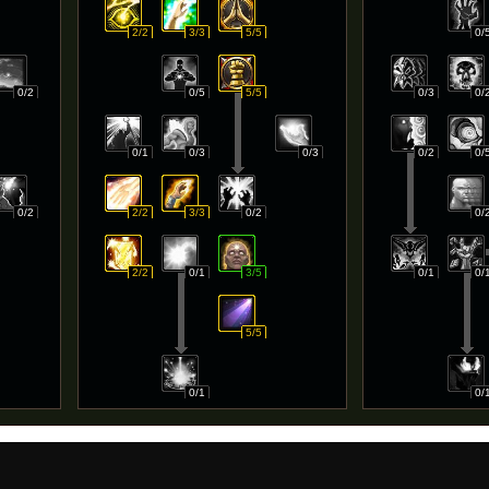
2/2
3/3
5/5
0/
0/2
0/5
5/5
0/3
0/
0/1
0/3
0/3
0/2
0/
0/2
2/2
3/3
0/2
0/
2/2
0/1
3/5
0/1
0/
5/5
0/1
0/