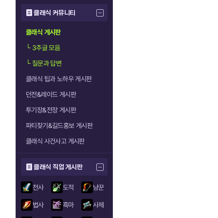
클래식 커뮤니티
클래식 게시판
└
3추글 모음
└
질문과 답변
클래식 팁과 노하우 게시판
던전&레이드 게시판
투기장&전장 게시판
파티찾기&길드홍보 게시판
클래식 사건사고 게시판
클래식 직업 게시판
전사
도적
냥꾼
법사
흑마
사제