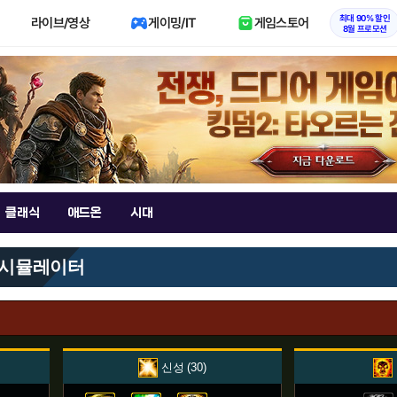
최대 90% 할인
라이브/영상
게이밍/IT
게임스토어
8월 프로모션
클래식
애드온
시대
 시뮬레이터
신성
30