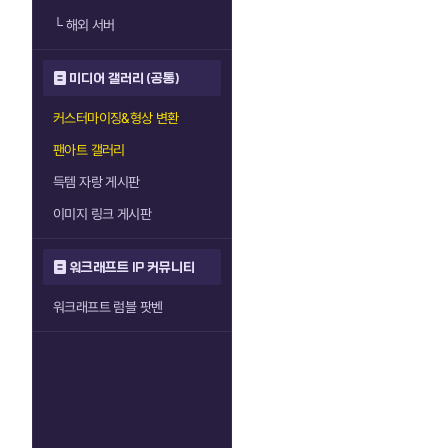
└
해외 서버
미디어 갤러리 (공통)
커스터마이징&형상 변환
팬아트 갤러리
득템 자랑 게시판
이미지 링크 게시판
워크래프트 IP 커뮤니티
워크래프트 럼블 팟벤