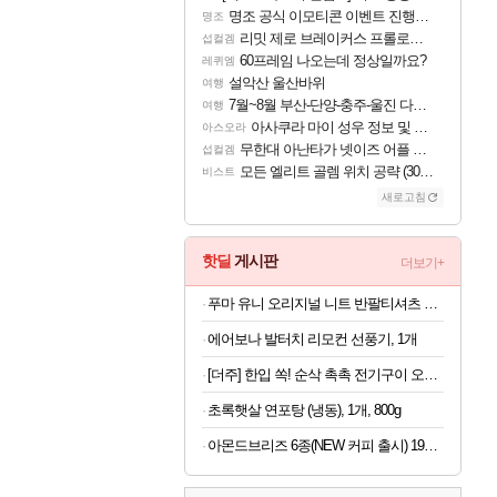
명조 공식 이모티콘 이벤트 진행해봤습니다! 참여부터 추첨까지????
명조
리밋 제로 브레이커스 프롤로그 테스트 후기 영상 업로드
섭컬겜
60프레임 나오는데 정상일까요?
레퀴엠
설악산 울산바위
여행
7월~8월 부산-단양-충주-울진 다녀왔어요~
여행
아사쿠라 마이 성우 정보 및 주요 필모
아스오라
무한대 아난타가 넷이즈 어플 달력에 일정 등록
섭컬겜
모든 엘리트 골렘 위치 공략 (30개) - 방랑 결투가
비스트
새로고침
핫딜
게시판
더보기+
푸마 유니 오리지널 니트 반팔티셔츠 남자 라운드넥 화이트 95030403
에어보나 발터치 리모컨 선풍기, 1개
[더주] 한입 쏙! 순삭 촉촉 전기구이 오다리 180g (50-60미)
초록햇살 연포탕 (냉동), 1개, 800g
아몬드브리즈 6종(NEW 커피 출시) 190ML/950ML 10팩/24팩/48팩 중 택 1