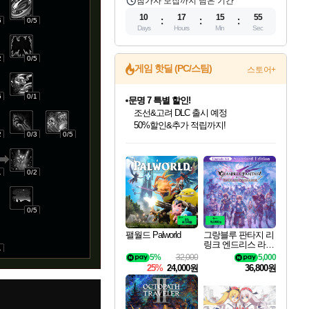
참가자 모집까지 남은 기간
10
17
15
54
5
0/5
Days
Hours
Min
Sec
2
0/5
게임 핫딜 (PC/스팀)
스토어+
5
0/1
문명 7 특별 할인!
조선&고려 DLC 출시 예정
50%할인&추가 적립까지!
2
0/3
0/5
인벤게임즈 8월 특별 할인!
드래곤소드: 어웨이크닝 입점!
마블 투혼 파이팅 소울즈 정식출시!
귀무자: 검의 길 예약 판매 중!
비스트 오브 리인카네이션 정식 출시!
커세어 코브 출시 기념 할인!
더 렐릭 퍼스트 가디언 정식 출시
베데스다 40주년 기념 할인 중!
캡콤 프렌차이즈 할인 진행 중!
캡콤 일부 상품 상시 할인
스타워즈 은하계 레이서
로블록스 기프트 카드 공식 입점
인기 퍼블리셔 모음!
스팀으로 만나는 드래곤소드!
마블 히어로 총 출동&화려한 격투!
10% 할인과
게임프릭 신작 IP
해적'섬'을 발전시키자!
설화x하드코어 액션!
베데스다의 명작들을
몬헌, 바하 등 인기 IP를
몬헌 와일즈 & 드래곤즈 도그마2
인벤게임즈에서 10% 추가 적립
Robux를 가장 안전하고
최대 90% 할인가를 만나보세요!
네이버혜택과 함께 만나보세요!
네이버 포인트 혜택까지!
이니&베니 혜택까지!
네이버 혜택가와 함께 예약하세요!
할인&네이버혜택으로 만나보세요!
네이버페이 혜택과 만나보세요!
40주년 프로모션으로 만나보세요!
할인가에 만나보세요!
일부 에디션 상시 할인!
혜택으로 예약 판매 중
편안하게 충전하세요
1
0/2
0/5
팰월드 Palworld
그랑블루 판타지 리
링크 엔드리스 라그
1
나로크 업그레이드
5%
32,000
5,000
킷 Granblue Fantasy
25%
24,000원
36,800원
Relink Endless Ragn
arok Upgrade Kit DL
C