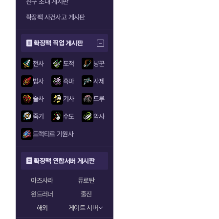
친구 초대 게시판
확장팩 사건사고 게시판
확장팩 직업 게시판
전사
도적
냥꾼
법사
흑마
사제
술사
기사
드루
죽기
수도
악사
드랙티르 기원사
확장팩 연합서버 게시판
아즈샤라
듀로탄
윈드러너
줄진
해외
게이트 서버