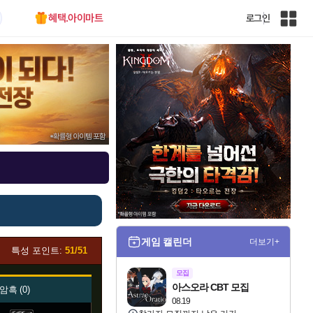
혜택.아이마트
로그인
인
벤
전
체
사
이
트
맵
게임 캘린더
더보기+
특성 포인트:
51/51
모집
아스오라 CBT 모집
암흑
0
08.19