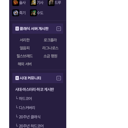
술사
기사
드루
죽기
수도
클래식 서버 게시판
서리한
로크홀라
얼음피
라그나로스
힐스브래드
소금 평원
해외 서버
시대 커뮤니티
시대·마스터리·하코 게시판
└
하드코어
└
디스커버리
└
20주년 클래식
└
20주년 하드코어