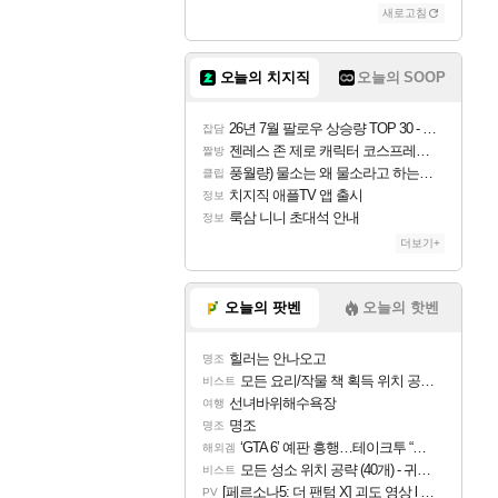
새로고침
오늘의 치지직
오늘의 SOOP
26년 7월 팔로우 상승량 TOP 30 - 월간 치지직
잡담
젠레스 존 제로 캐릭터 코스프레한 꽁주
짤방
풍월량) 물소는 왜 물소라고 하는거야? 아! 그만 ㅋㅋ
클립
치지직 애플TV 앱 출시
정보
룩삼 니니 초대석 안내
정보
더보기+
오늘의 팟벤
오늘의 핫벤
힐러는 안나오고
명조
모든 요리/작물 책 획득 위치 공략 (36개) - 미식가 도전과제
비스트
선녀바위해수욕장
여행
명조
명조
‘GTA 6’ 예판 흥행…테이크투 “내부 예상 크게 넘어”
해외겜
모든 성소 위치 공략 (40개) - 귀환한 영혼 도전과제
비스트
[페르소나5: 더 팬텀 X] 괴도 영상 l 타카마키 안·댄싱 스타
PV