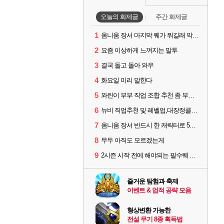
오늘의 화제글
주간 화제글
1
옴니움 장서 마지막 퀘가 뭐길래 악명이 높은거임?
2
요즘 이상하게 느껴지는 말투
3
결국 돌고 돌아 와우
4
화요일 미리 말한다
5
와린이 부부 직업 조합 추천 좀 부탁드립니다! 형님들!
6
뉴비 직업추천 및 레벨업,대장정클리어 시간이 궁금합니다!
7
옴니움 장서 반드시 한 캐릭터로 5단계까지 밀어야 하나요?
8
무두 아직도 모르겠는게
9
2시즌 시작 전에 해야되는 필수퀘 있나요?
즐거운 탐험과 축제
이벤트 & 업적 공략 모음
형상변환 가능한
전설 무기 8종 획득법