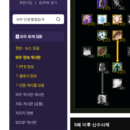
회원가입
ID/PW 찾기
5/5
0/5
5/5
2/2
3/3
와우 화제 집중
1/1
3/3
정보 · 뉴스 모음
0/3
1/5
와우 정보 게시판
└
PTR 정보
0/5
1/1
└
클래식 정보
└
인증 게시물 모음
0/5
와우 역사관 게시판
자유 게시판 (공통)
0/1
치지직 팟벤
SOOP 게시판
5페 이후 신수사제