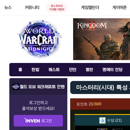
로스트아크
뉴스
커뮤니티
게임캘린더
게이머존
기대평 이벤트
홈
한밤
퀘스트
던전
평판
명예의 전당
마스터리(시대) 특성
월드 오브 워크래프트 인벤
로그인하고
포인트
21/
30
/0
출석보상
받으세요!
수양
21
로그인