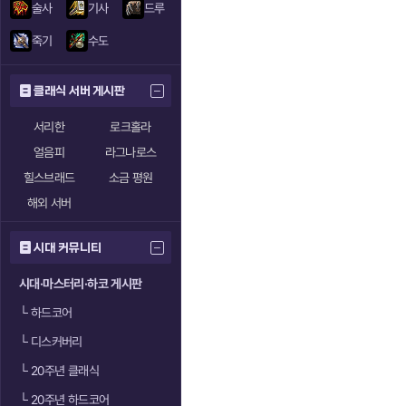
술사
기사
드루
죽기
수도
클래식 서버 게시판
서리한
로크홀라
얼음피
라그나로스
힐스브래드
소금 평원
해외 서버
시대 커뮤니티
시대·마스터리·하코 게시판
└
하드코어
└
디스커버리
└
20주년 클래식
└
20주년 하드코어