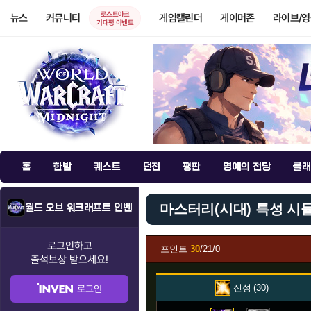
로스트아크
뉴스
커뮤니티
게임캘린더
게이머존
라이브/
기대평 이벤트
홈
한밤
퀘스트
던전
평판
명예의 전당
클래
마스터리(시대) 특성 시
월드 오브 워크래프트 인벤
로그인하고
포인트
30
/21/0
출석보상
받으세요!
신성
30
로그인