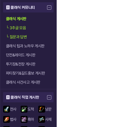
클래식 커뮤니티
클래식 게시판
└
3추글 모음
└
질문과 답변
클래식 팁과 노하우 게시판
던전&레이드 게시판
투기장&전장 게시판
파티찾기&길드홍보 게시판
클래식 사건사고 게시판
클래식 직업 게시판
전사
도적
냥꾼
법사
흑마
사제