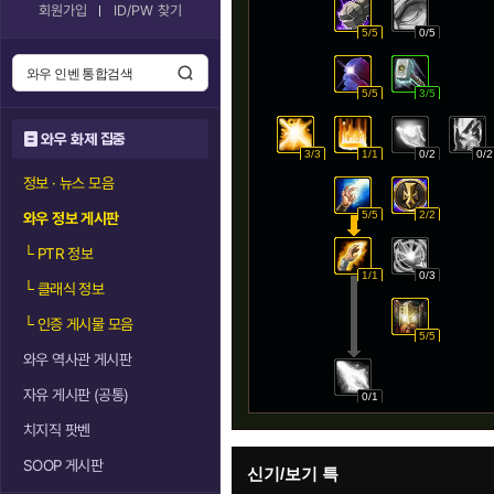
회원가입
ID/PW 찾기
5/5
0/5
5/5
3/5
와우 화제 집중
3/3
1/1
0/2
0/2
정보 · 뉴스 모음
5/5
2/2
와우 정보 게시판
└
PTR 정보
1/1
0/3
└
클래식 정보
└
인증 게시물 모음
5/5
와우 역사관 게시판
자유 게시판 (공통)
0/1
치지직 팟벤
SOOP 게시판
신기/보기 특