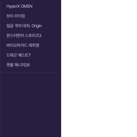
HyperX OMEN
브이 라이징
일곱 개의 대죄: Origin
몬스터헌터 스토리즈3
바이오하자드 레퀴엠
드래곤 퀘스트7
풋볼 매니저26