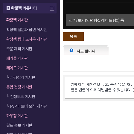
확장팩 커뮤니티
확장팩 게시판
신기/보기(인던탱o, 레이드탱x) 특
확장팩 질문과 답변 게시판
목록
확장팩 팁과 노하우 게시판
으로
주문 제작 게시판
나도 한마디
쐐기돌 게시판
레이드 게시판
└
파티찾기 게시판
통합 전장 게시판
└
전쟁모드 게시판
└
PvP 파트너 모집 게시판
하우징 게시판
길드 홍보 게시판