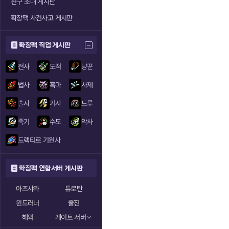
친구 초대 게시판
확장팩 사건사고 게시판
확장팩 직업 게시판
전사
도적
냥꾼
법사
흑마
사제
술사
기사
드루
죽기
수도
악사
드랙티르 기원사
확장팩 연합서버 게시판
아즈샤라
듀로탄
윈드러너
줄진
해외
게이트 서버