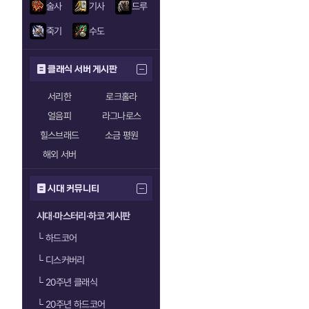
술사
기사
드루
죽기
수도
클래식 서버 게시판
서리한
로크홀라
얼음피
라그나로스
힐스브래드
소금 평원
해외 서버
시대 커뮤니티
시대·마스터리·하코 게시판
└
하드코어
└
디스커버리
└
20주년 클래식
└
20주년 하드코어