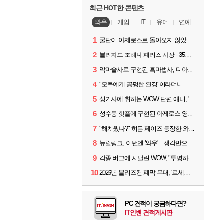
최근 HOT한 콘텐츠
와우
게임
IT
유머
연예
1
굴단이 아제로스로 돌아오지 않았다면? 와우 클래식+ 주목
2
블리자드 조해나 패리스 사장 - 35년 역사, 그리고 비전
3
악마술사로 구현된 흑마법사, 디아4 x 와우 콜라보 살펴보기
4
"모두에게 공평한 환경"이라더니...여전히 살아있는 애드온
5
성기사에 취하는 WOW 단편 애니, '신성한 모든 것'
6
성수동 핫플에 구현된 아제로스 영웅들의 안식처, WoW 홈스윗홈
7
"해치웠나?" 히든 페이즈 등장한 와우 '한밤', 세계 최초 킬은 '팀 리퀴드'
8
뉴럴링크, 이번엔 '와우'... 생각만으로 게임하는 시대 성큼
9
각종 버그에 시달린 WOW, "투명하고 신속한 소통과 대응 약속"
10
2026년 블리즈컨 폐막 무대, '르세라핌'이 오른다
PC 견적이 궁금하다면?
IT인벤 견적게시판