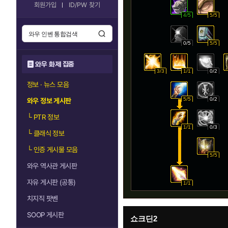
회원가입
ID/PW 찾기
4/5
5/5
0/5
5/5
와우 화제 집중
3/3
1/1
0/2
정보 · 뉴스 모음
5/5
0/2
와우 정보 게시판
└
PTR 정보
1/1
0/3
└
클래식 정보
└
인증 게시물 모음
5/5
와우 역사관 게시판
자유 게시판 (공통)
1/1
치지직 팟벤
SOOP 게시판
쇼크딘2