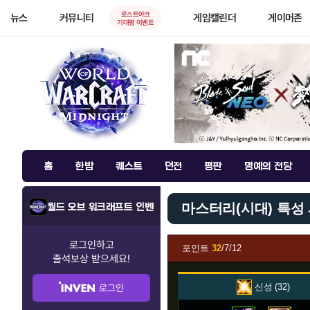
로스트아크
뉴스
커뮤니티
게임캘린더
게이머존
기대평 이벤트
홈
한밤
퀘스트
던전
평판
명예의 전당
마스터리(시대) 특성
월드 오브 워크래프트 인벤
로그인하고
포인트
32
/7/12
출석보상
받으세요!
신성
32
로그인