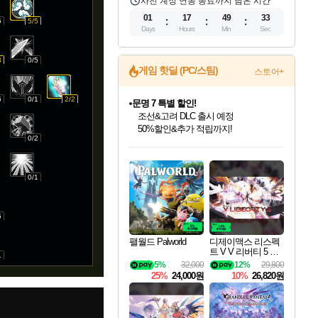
사전 계정 연동 종료까지 남은 시간
01
17
49
32
5
5/5
Days
Hours
Min
Sec
3
0/5
게임 핫딜 (PC/스팀)
스토어+
5
0/1
2/2
마블 투혼 파이팅 소울즈 정식출시!
마블 히어로 총 출동&화려한 격투!
네이버 포인트 혜택까지!
0/2
인벤게임즈 8월 특별 할인!
드래곤소드: 어웨이크닝 입점!
문명 7 특별 할인!
귀무자: 검의 길 예약 판매 중!
비스트 오브 리인카네이션 정식 출시!
커세어 코브 출시 기념 할인!
더 렐릭 퍼스트 가디언 정식 출시
베데스다 40주년 기념 할인 중!
캡콤 프렌차이즈 할인 진행 중!
캡콤 일부 상품 상시 할인
스타워즈 은하계 레이서
로블록스 기프트 카드 공식 입점
인기 퍼블리셔 모음!
스팀으로 만나는 드래곤소드!
조선&고려 DLC 출시 예정
10% 할인과
게임프릭 신작 IP
해적'섬'을 발전시키자!
설화x하드코어 액션!
베데스다의 명작들을
몬헌, 바하 등 인기 IP를
몬헌 와일즈 & 드래곤즈 도그마2
인벤게임즈에서 10% 추가 적립
Robux를 가장 안전하고
최대 90% 할인가를 만나보세요!
네이버혜택과 함께 만나보세요!
50%할인&추가 적립까지!
이니&베니 혜택까지!
네이버 혜택가와 함께 예약하세요!
할인&네이버혜택으로 만나보세요!
네이버페이 혜택과 만나보세요!
40주년 프로모션으로 만나보세요!
할인가에 만나보세요!
일부 에디션 상시 할인!
혜택으로 예약 판매 중
편안하게 충전하세요
0/1
5
팰월드 Palworld
디제이맥스 리스펙
트 V V 리버티 5 팩
1
DJMAX RESPECT
5%
32,000
12%
29,800
V V Liberty 5 Pack D
25%
24,000원
10%
26,820원
LC