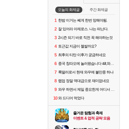
오늘의 화제글
주간 화제글
1
한밤 이거는 쎄게 한번 망해야됨.
2
잘 있어라 아제로스. 나는 떠난다.
3
2시즌 되기 바로 직전 꼭 해야하는것
4
토근값 지금이 젤쌀까요?
5
최후의 티탄 이후가 궁금하네요
6
중국 칭따오에 놀러왔습니다 &lt;와우 피규어&gt;
7
룩딸러로서 현재 와우에 불만중 하나
8
렙업 정말 역대급으로 재미없네요
9
와우 하면서 제일 중요한게 어디서 포기해야 할지 정하는거임
10
와 드디어 먹었다
즐거운 탐험과 축제
이벤트 & 업적 공략 모음