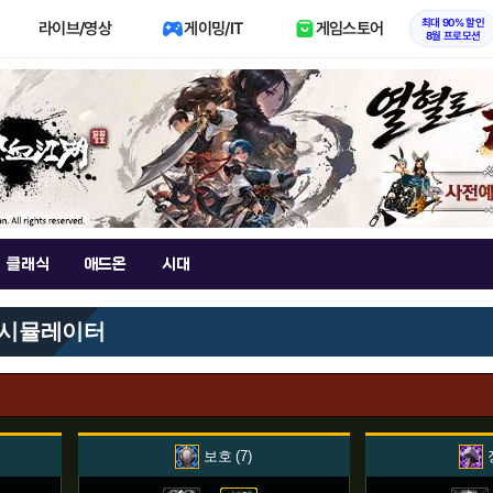
최대 90% 할인
라이브/영상
게이밍/IT
게임스토어
8월 프로모션
클래식
애드온
시대
 시뮬레이터
보호
7