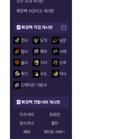
친구 초대 게시판
확장팩 사건사고 게시판
확장팩 직업 게시판
전사
도적
냥꾼
법사
흑마
사제
술사
기사
드루
죽기
수도
악사
드랙티르 기원사
확장팩 연합서버 게시판
아즈샤라
듀로탄
윈드러너
줄진
해외
게이트 서버