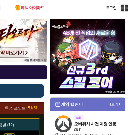
혜택.아이마트
로그인
인
벤
전
체
사
이
트
맵
게임 캘린더
더보기+
특성 포인트:
51/51
모집
오버워치 사전 계정 연동
징벌
12
08.11