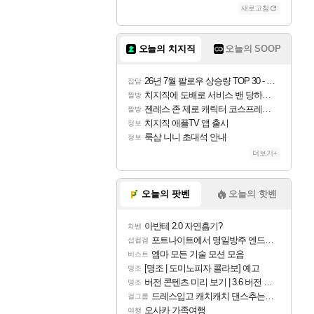
새로고침
오늘의 치지직
오늘의 SOOP
26년 7월 팔로우 상승량 TOP 30 - 월간 치지직
잡담
치지직에 도배로 서비스 밴 당하는 것도 있었군요
짤방
젠레스 존 제로 캐릭터 코스프레한 꽁주
짤방
치지직 애플TV 앱 출시
정보
룩삼 니니 초대석 안내
정보
더보기+
오늘의 팟벤
오늘의 핫벤
아반테 2.0 자연흡기?
차벤
포트나이트에서 명일방주 엔드필드 [펠리카] 판매 예정
섭컬겜
엠마 모든 기술 모션 모음
비스트
[명조 | 도미노피자 콜라보] 예고
명조
버전 콘텐츠 미리 보기 | 3.6 버전 「신기루 속 등불 그림자, 속세에 깃든 검의 결심」이 8월 20일에 업데이트됩니다!
명조
드레스입고 캐치캐치 댄스추는 이안
걸그룹
오사카 가족여행
여행