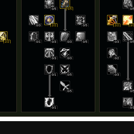
0/5
5/5
0/
0/3
2/2
0/5
2/2
3/
2/2
0/1
0/3
0/3
0/5
0/3
0/
0/3
0/3
0/2
0/1
0/5
0/3
0/5
0/
0/1
0/