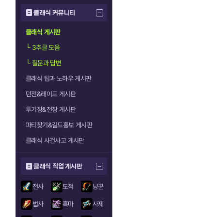
클래식 커뮤니티
클래식 게시판
└
3추글 모음
└
질문과 답변
클래식 팁과 노하우 게시판
던전&레이드 게시판
투기장&전장 게시판
파티찾기&길드홍보 게시판
클래식 사건사고 게시판
클래식 직업 게시판
전사
도적
냥꾼
법사
흑마
사제