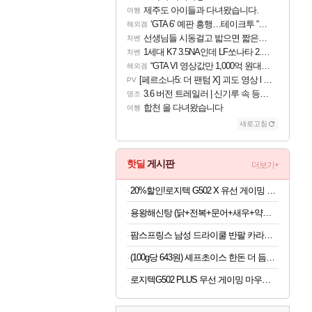
제주도 아이들과 다녀왔습니다.
여행
‘GTA 6’ 예판 흥행…테이크투 “내부 예상 크게 넘어”
해외겜
선생님들 시동걸고 밟으면 짧은간격으로 가다서다 하는데요
차벤
1세대 K7 3.5NA인데 LF쏘나타 2.0NA 기변하면 유류비 절약이 얼마나 될까요..?
차벤
“GTA VI 영상값만 1,000억 원대?” 넷플릭스 계약 규모 추측
해외겜
[페르소나5: 더 팬텀 X] 괴도 영상 l 타카마키 안·댄싱 스타
PV
3.6 버전 트레일러 | 신기루 속 등불 그림자, 속세에 깃든 검의 결심
명조
합천 을 다녀왔습니다
여행
새로고침
핫딜
게시판
더보기+
20%할인!로지텍 G502 X 유선 게이밍 마우스 블랙
용왕해신탕 (닭+전복+문어+새우+약재) 3~4인분
팜스프링스 남성 드라이쿨 반팔 카라티셔츠 7종 택1
(100g당 643원) 셰프초이스 한돈 더 듬뿍 고기완자, 700g, 1개
로지텍G502 PLUS 무선 게이밍 마우스 블랙