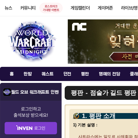
로스트아크
뉴스
커뮤니티
게임캘린더
게이머존
라이브/
기대평 이벤트
홈
한밤
퀘스트
던전
평판
명예의 전당
클래
평판
점술가 길드 평판
월드 오브 워크래프트 인벤
로그인하고
출석보상
받으세요!
1. 평판 소개
1) 기본 설명 :
로그인
샤트라스에는 알도르 사제회와 점