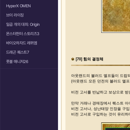
HyperX OMEN
브이 라이징
일곱 개의 대죄: Origin
몬스터헌터 스토리즈3
바이오하자드 레퀴엠
드래곤 퀘스트7
[70] 힘의 결정체
풋볼 매니저26
아웃랜드의 블러드 엘프들이 드랍
(아웃랜드 모든 던전의 블러드 엘프
비전 고서를 반납하고 보상으로 받는
만약 거래나 경매장에서 퀘스트 아이
비전 고서나, 성난태양 인장을 구입
비전 고서로 구입하는 것이 유리하