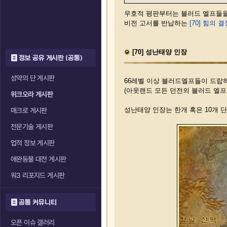
우호적 평판부터는 블러드 엘프들을
비전 고서를 반납하는
[70] 힘의 
[70] 성난태양 인장
정보 공유 게시판 (공통)
성약의 단 게시판
66레벨 이상 블러드엘프들이 드랍
(아웃랜드 모든 던전의 블러드 엘프
위크오라 게시판
성난태양 인장는 한개 혹은 10개 단
매크로 게시판
전문기술 게시판
업적 정보 게시판
애완동물 대전 게시판
워3 리포지드 게시판
공통 커뮤니티
오픈 이슈 갤러리