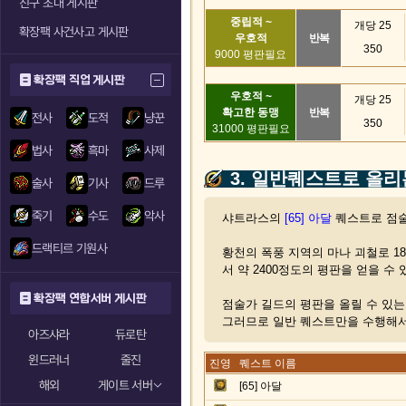
친구 초대 게시판
중립적 ~
개당 25
확장팩 사건사고 게시판
우호적
반복
350
9000 평판필요
확장팩 직업 게시판
우호적 ~
개당 25
확고한 동맹
반복
전사
도적
냥꾼
350
31000 평판필요
법사
흑마
사제
3. 일반퀘스트로 올리
술사
기사
드루
죽기
수도
악사
샤트라스의
[65] 아달
퀘스트로 점술
드랙티르 기원사
황천의 폭풍 지역의 마나 괴철로 18
서 약 2400정도의 평판을 얻을 수 
확장팩 연합서버 게시판
점술가 길드의 평판을 올릴 수 있
그러므로 일반 퀘스트만을 수행해
아즈샤라
듀로탄
윈드러너
줄진
진영
퀘스트 이름
해외
게이트 서버
[65] 아달