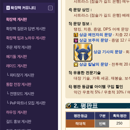
샤트라스 (점술가 길드 은행) 에
확장팩 커뮤니티
4) 문양 상인 :
샤트라스 (점술가 길드 은행) 베
확장팩 게시판
5) 문양 정보 :
확장팩 질문과 답변 게시판
탱킹, 치증, 증댐, DPS 어깨 문양
상급 예언자의 문양
- 치증 22
확장팩 팁과 노하우 게시판
상급 보주의 문양
- 증댐 12 /
주문 제작 게시판
상급 기사의 문양
- 회
쐐기돌 게시판
상급 칼날의 문양
- 전투력 20 
레이드 게시판
5) 유용한 전문기술
└
파티찾기 게시판
대장 기술, 가죽 세공, 재봉술, 보
통합 전장 게시판
6) 평판 등급별 아이템 구입 할인
약간 우호적 5% / 우호적 10% / 
└
전쟁모드 게시판
└
PvP 파트너 모집 게시판
2. 평판표
하우징 게시판
평판 등급
구분
획득 평판
길드 홍보 게시판
250
적대적
반복