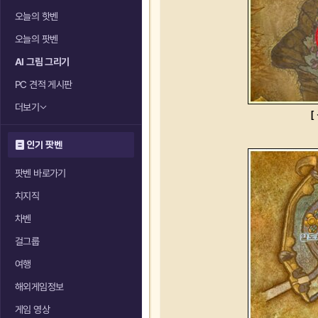
오늘의 핫벤
오늘의 팟벤
AI 그림 그리기
PC 견적 게시판
더보기
[
인기 팟벤
팟벤 바로가기
치지직
차벤
걸그룹
여행
해외게임정보
게임 영상