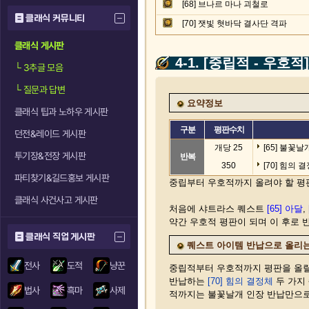
[68] 브나르 마나 괴철로
클래식 커뮤니티
[70] 잿빛 혓바닥 결사단 격파
클래식 게시판
4-1. [중립적 - 우호
└
3추글 모음
└
질문과 답변
요약정보
클래식 팁과 노하우 게시판
구분
평판수치
던전&레이드 게시판
개당 25
[65] 불꽃날
투기장&전장 게시판
반복
350
[70] 힘의 
파티찾기&길드홍보 게시판
중립부터 우호적까지 올려야 할 평판 
클래식 사건사고 게시판
처음에 샤트라스 퀘스트
[65] 아달
,
약간 우호적 평판이 되며 이 후로 
클래식 직업 게시판
퀘스트 아이템 반납으로 올리
전사
도적
냥꾼
중립적부터 우호적까지 평판을 올릴
반납하는
[70] 힘의 결정체
두 가지
법사
흑마
사제
적까지는 불꽃날개 인장 반납만으로