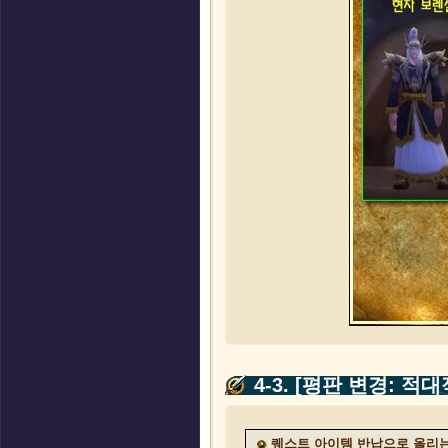
4-3. [평판 변경: 적
퀘스트 아이템 반납으로 올리