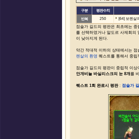
구분
평판수치
250
[64] 보렌
반복
점술가 길드의 평판은 최초에는 중
를 선택하였거나 알도르 사제회의 
이 낮아지게 된다.
약간 적대적 이하의 상태에서는 점
렌살의 환영
퀘스트를 통해서 중립적
점술가 길드의 평판이 중립적 이상
안개비늘 바실리스크의 눈 8개
를 
퀘스트 1회 완료시 평판
:
점술가 길