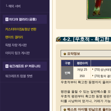
└
해외 서버
미디어 갤러리 (공통)
커스터마이징&형상 변환
팬아트 갤러리
4-2. [우호적 - 확고
득템 자랑 게시판
이미지 링크 게시판
요약정보
구분
평판수치
워크래프트 IP 커뮤니티
개당 25
[70] 성난태
반복
워크래프트 럼블 팟벤
350
[70] 힘의 
우호적부터 확고한 동맹까지 올려야 
평판을 올릴 수 있는 일반퀘스틑 
우호적 평판부터 확고한 동맹 평판
터를 사냥하여 얻거나, 거래가 가능
퀘스트 아이템 반납으로 올리