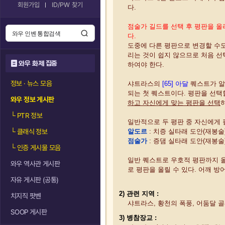
회원가입
ID/PW 찾기
다.
점술가 길드를 선택 후 평판을 
다.
도중에 다른 평판으로 변경할 수도
리는 것이 쉽지 않으므로 처음 선
와우 화제 집중
하여야 한다.
정보 · 뉴스 모음
샤트라스의
[65] 아달
퀘스트가 알
되는 첫 퀘스트이다. 평판을 선
와우 정보 게시판
하고 자신에게 맞는 평판을 선택
└
PTR 정보
일반적으로 두 평판 중 자신에게
└
클래식 정보
알도르
: 치증 실타래 도안(재봉술
점술가
: 증댐 실타래 도안(재봉술
└
인증 게시물 모음
일반 퀘스트로 우호적 평판까지 올
와우 역사관 게시판
로 평판을 올릴 수 있다. 어깨 방
자유 게시판 (공통)
2) 관련 지역 :
치지직 팟벤
샤트라스, 황천의 폭풍, 어둠달 
SOOP 게시판
3) 병참장교 :