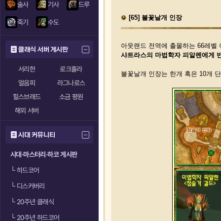
술사
기사
드루
[65] 불꽃날개 인장
죽기
수도
아웃랜드 전역에 출몰하는 66레벨
클래식 서버 게시판
샤트라스의 마법학자 피알렌에게 반
서리한
로크홀라
불꽃날개 인장는 한개 혹은 10개 단
얼음피
라그나로스
힐스브래드
소금 평원
해외 서버
시대 커뮤니티
시대·마스터리·하코 게시판
└
하드코어
└
디스커버리
└
20주년 클래식
└
20주년 하드코어