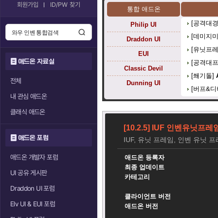
회원가입
ID/PW 찾기
통합 애드온
[공격대경
Philip UI
[데미지
Draddon UI
[유닛프레
EUI
애드온 자료실
[공격대
Classic Devil
[쐐기돌]
전체
Dunning UI
[버프&디
내 관심 애드온
클래식 애드온
[10.2.5] IUF 인벤유닛프
애드온 포럼
IUF, 유닛 프레임, 인벤 유닛 
애드온 개발자 포럼
애드온 등록자
최종 업데이트
UI 공유 게시판
카테고리
Draddon UI 포럼
클라이언트 버전
Elv UI & EUI 포럼
애드온 버전