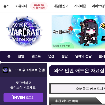
로스트아크
뉴스
커뮤니티
게임캘린더
게이머존
라이브/
기대평 이벤트
홈
한밤
퀘스트
던전
평판
명예의 전당
클래
와우 인벤 애드온 자료실
월드 오브 워크래프트 인벤
로그인하고
출석보상
받으세요!
오버울프 커스포지 
로그인
추천 애드온 목록