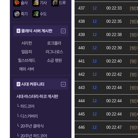
술사
기사
드루
437
12
00:22:33
죽기
수도
438
12
00:22:35
클래식 서버 게시판
439
12
00:22:38
서리한
로크홀라
440
12
00:22:39
얼음피
라그나로스
힐스브래드
소금 평원
441
12
00:22:40
해외 서버
442
12
00:22:42
시대 커뮤니티
443
12
00:22:44
시대·마스터리·하코 게시판
444
12
00:22:44
└
하드코어
445
12
00:22:44
└
디스커버리
└
20주년 클래식
446
12
00:22:47
└
20주년 하드코어