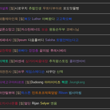
랴설희
시로우치
츄럴인생
무트디부아르
포도맛물빵
대황제마인욱
복갓
Luthor
아빠왔다
고고학오빠
알폰소망고
저스틴레너드
보송
원동손두부
코베니님
에페네사
Ipsum
다음홀버디
Saloha
토템안박는다고
알찬쭉탱
유삐다
깡깡총
끝의밤
후레시베리
리액토
바센세
삼거리싸움대장
추적왕스토킹
콜라앤바비
개판전사
쓰무
제임스메디슨
사우단
산책
자색고구마타르트
Dudoong
아마이미츠
핵몬
Jeungkang
하얀털뽀매
럭스톤
민트초코제육덮밥
Rilson
법사마씸
도지시나몬롤
얼딘
Rijan
Selyer
엔윰