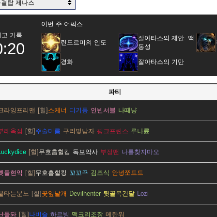
공결탑 제나스
이번 주 어픽스
최고 기록
잘아타스의 제안: 맥
린도르미의 인도
0:20
동성
경화
잘아타스의 기만
파티
크라잉프리맨
스케너
디기동
인빈서블
나떼냥
부레옥점
주술미름
구리빛남자
핑크프린스
루나륜
Luckydice
무호흡힐킹
독보악사
부정맨
나를찾지마오
멧돌현익
무호흡힐킹
꼬꼬꾸
김조식
안녕쪼드드
불타는분노
꽃잎날개
Devilhenter
뒷골목건달
Lozi
난둘돠
나비술
하르빙
맥크리조장
메란워