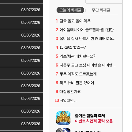
08/07/2026
오늘의 화제글
주간 화제글
1
결국 돌고 돌아 와우
08/06/2026
2
아이템매니아에 골드팔아 월 2천만원 넘게 버는 인간 있던데
08/06/2026
3
옴니움 장서 반드시 한 캐릭터로 5단계까지 밀어야 하나요?
4
13~19일 할일은?
08/08/2026
5
약초/채광 패치됏나요?
08/08/2026
6
다음주 금고 보상 아이템은 아이템강화 안되나요?
08/08/2026
7
무두 아직도 모르겠는게
8
와우 뉴비 질문 있어여
08/08/2026
9
대장정긴가요
08/06/2026
10
직업고민...
08/08/2026
즐거운 탐험과 축제
이벤트 & 업적 공략 모음
08/08/2026