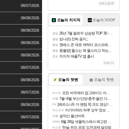
새로고침
08/07/2026
08/08/2026
오늘의 치지직
오늘의 SOOP
08/08/2026
26년 7월 팔로우 상승량 TOP 30 - 월간 치지직
잡담
임나은) 진짜 음지;;
클립
08/08/2026
젠레스 존 제로 캐릭터 코스프레한 꽁주
짤방
풍월량) 물소는 왜 물소라고 하는거야? 아! 그만 ㅋㅋ 알았어 ㅋㅋ
클립
08/08/2026
치지직 애플TV 앱 출시
정보
더보기+
08/07/2026
오늘의 팟벤
오늘의 핫벤
08/08/2026
08/07/2026
모든 바우에라 업그레이드 아이템 획득 위치 공략 (89개)
비스트
7월~8월 부산-단양-충주-울진 다녀왔어요~
여행
[페르소나5: 더 팬텀 X] 괴도 영상 l 타카마키 안·댄싱 스타
08/06/2026
PV
카가미하라 하루 성우 정보 및 주요 필모
아스오라
설악산 울산바위
여행
08/07/2026
8월 28일 넷플릭스에서 예고편 공개 예정
GTA6
'하늘 위의 공포' 도전과제 달성법
비스트