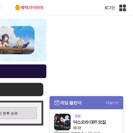
혜택.아이마트
로그인
인
벤
전
체
사
이
트
맵
게임 캘린더
더보기+
 전투 순위
모집
아스오라 CBT 모집
08.19