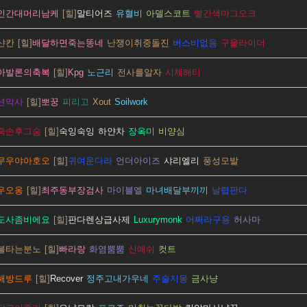
인간대머리남케
말티어즈
유혈비
아델스코트
빨간색마그오크
샨칸
배달하면죽는똥네
난쟁이취중돌진
버스비없음
구울라이더
아발론의축복
Kpg
노근리
전사를알자
시체해티
션악사
뽀꿍
피리고
Xout
Soilwork
죽손후그숨
숙잉숙잉
하얀차
장옥미
비양심
무우야아호오
귀여운다라
언더아이즈
샤리엘리
풍성모발
우오옹
최주동부장검사
마이블엘
마녀배달부끼끼
날렵판다
도사좀비에요
판다렌상급사제
Luxurymonk
어쩌라구용
허사마
불타는분노
빠라랑
화염뿜뿜
신애쉬
컷트
해방드루
Recover
정주고내가우네
주술지몽
금사냥