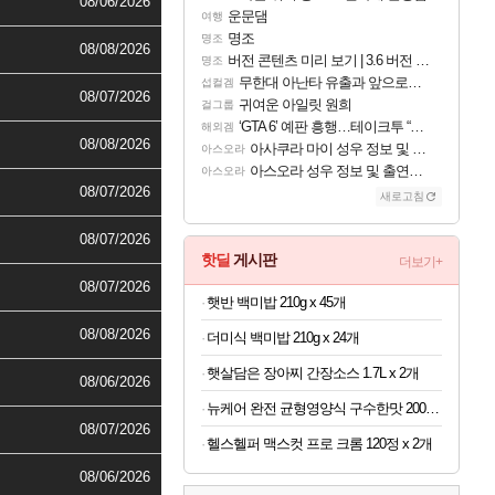
08/06/2026
운문댐
여행
명조
명조
08/08/2026
버전 콘텐츠 미리 보기 | 3.6 버전 「신기루 속 등불 그림자, 속세에 깃든 검의 결심」이 8월 20일에 업데이트됩니다!
명조
무한대 아난타 유출과 앞으로의 예상 (루머)
섭컬겜
08/07/2026
귀여운 아일릿 원희
걸그룹
‘GTA 6’ 예판 흥행…테이크투 “내부 예상 크게 넘어”
해외겜
08/08/2026
아사쿠라 마이 성우 정보 및 주요 필모
아스오라
아스오라 성우 정보 및 출연작 모음
아스오라
08/07/2026
새로고침
08/07/2026
핫딜
게시판
더보기+
08/07/2026
햇반 백미밥 210g x 45개
08/08/2026
더미식 백미밥 210g x 24개
햇살담은 장아찌 간장소스 1.7L x 2개
08/06/2026
뉴케어 완전 균형영양식 구수한맛 200ml x 24개
08/07/2026
헬스헬퍼 맥스컷 프로 크롬 120정 x 2개
08/06/2026