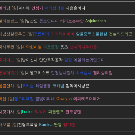
짤라당
겨자채
안성기
너의생각은
다음홀버디
불타는분노
빛산도
못보면다이
바라보는수안
Asjuireshsh
개념상실증후군
구름뒤에
기가와이파이
알콜중독스물한살
전설의드라곤
국사무관
사악한이별
피로증강
웃츠
선녀와나후끄은
죽기미노
밤이신사
단단묵직공작
릴정
아일라는귀엽그마
돈부의죽기
시엘프리스트
민정님사랑해
회색술사
젤리슬라임
임금인하
코카술
화염뿜뿜
코카범
킴악마사냥꾼
화센
앵그리해일
금빛미리내
Orweyna
에퍼케트더레거
시릿기사
Luckie
믹쒀기
퍼플엘프
완두콩맨
대보름
전담후폭풍
Kamkia
딴동
땡겨맨