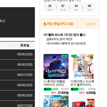
참가자 모집까지 남은 기간
10
07
03
08
Days
Hours
Min
Sec
폭군
게임 핫딜 (PC/스팀)
스토어+
더 렐릭 퍼스트 가디언 정식 출시
설화x하드코어 액션!
네이버페이 혜택과 만나보세요!
완료일
인벤게임즈 8월 특별 할인!
드래곤소드: 어웨이크닝 입점!
문명 7 특별 할인!
마블 투혼 파이팅 소울즈 정식출시!
귀무자: 검의 길 예약 판매 중!
비스트 오브 리인카네이션 정식 출시!
커세어 코브 출시 기념 할인!
베데스다 40주년 기념 할인 중!
캡콤 프렌차이즈 할인 진행 중!
캡콤 일부 상품 상시 할인
스타워즈 은하계 레이서
로블록스 기프트 카드 공식 입점
인기 퍼블리셔 모음!
스팀으로 만나는 드래곤소드!
조선&고려 DLC 출시 예정
마블 히어로 총 출동&화려한 격투!
10% 할인과
게임프릭 신작 IP
해적'섬'을 발전시키자!
베데스다의 명작들을
몬헌, 바하 등 인기 IP를
몬헌 와일즈 & 드래곤즈 도그마2
인벤게임즈에서 10% 추가 적립
Robux를 가장 안전하고
08/06/2026
최대 90% 할인가를 만나보세요!
네이버혜택과 함께 만나보세요!
50%할인&추가 적립까지!
네이버 포인트 혜택까지!
이니&베니 혜택까지!
네이버 혜택가와 함께 예약하세요!
할인&네이버혜택으로 만나보세요!
40주년 프로모션으로 만나보세요!
할인가에 만나보세요!
일부 에디션 상시 할인!
혜택으로 예약 판매 중
편안하게 충전하세요
08/06/2026
08/07/2026
나 혼자만 레벨업
디제이맥스 리스펙
어라이즈 오버드라
트 V 블루아카이브
08/08/2026
이브 Solo Leveling A
팩 DJMAX RESPE
3,000
46,000
12%
19,800
rise
CT V Blue Archive P
40%
27,600원
65%
6,930원
ack DLC
08/06/2026
08/07/2026