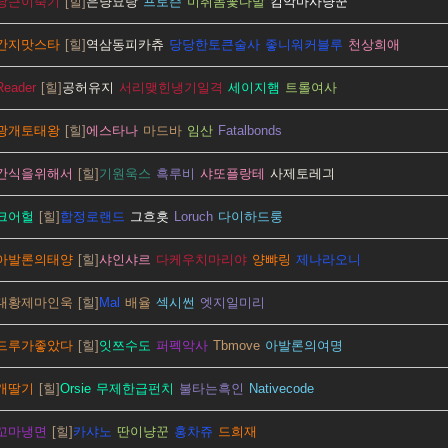
당근이죽기
은냥묘랑
프로즌
미취놈꽃다발
킴악마사냥꾼
간지맛스타
역삼동피카츄
당당한토큰술사
좋니워커블루
천상희애
Reader
공허유지
서리맺힌냉기일격
세이지햄
트롤여사
광개토태왕
에스타나
마드바
임산
Fatalbonds
간식을위해서
기원욱스
흑루비
샤또플랑테
사제토레긔
크어헐
합정로랜드
그흐흣
Loruch
다이하드룽
아발론의태양
샤인샤르
다케우치마리야
양뺘링
제나라오니
대황제마인욱
Mal
배율
섹시썬
엣지일미리
드루가좋았다
잇쯔수도
퍼펙악사
Tbmove
아발론의여명
개딸기
Orsie
무제한급펀치
불타는흑인
Nativecode
꼬마냉면
카샤노
딴이냥꾼
홍차쥬
드희재