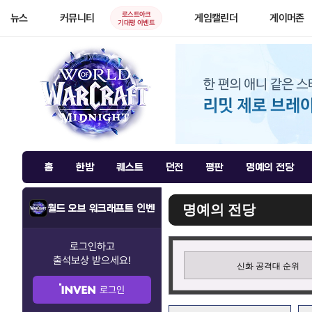
로스트아크
뉴스
커뮤니티
게임캘린더
게이머존
기대평 이벤트
홈
한밤
퀘스트
던전
평판
명예의 전당
명예의 전당
월드 오브 워크래프트 인벤
로그인하고
출석보상
받으세요!
신화 공격대 순위
로그인