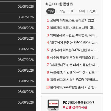
최근 HOT한 콘텐츠
08/08/2026
와우
게임
IT
유머
연예
08/07/2026
1
굴단이 아제로스로 돌아오지 않았다면? 와우 클래식+ 주목
2
블리자드 조해나 패리스 사장 - 35년 역사, 그리고 비전
08/08/2026
3
악마술사로 구현된 흑마법사, 디아4 x 와우 콜라보 살펴보기
08/08/2026
4
"모두에게 공평한 환경"이라더니...여전히 살아있는 애드온
08/06/2026
5
성기사에 취하는 WOW 단편 애니, '신성한 모든 것'
6
성수동 핫플에 구현된 아제로스 영웅들의 안식처, WoW 홈스윗홈
08/07/2026
7
"해치웠나?" 히든 페이즈 등장한 와우 '한밤', 세계 최초 킬은 '팀 리퀴드'
08/06/2026
8
뉴럴링크, 이번엔 '와우'... 생각만으로 게임하는 시대 성큼
9
각종 버그에 시달린 WOW, "투명하고 신속한 소통과 대응 약속"
08/08/2026
10
블리자드, WoW 한밤 출시 기념 행사 '홈스윗홈' 28일 개최
08/08/2026
08/06/2026
PC 견적이 궁금하다면?
IT인벤 견적게시판