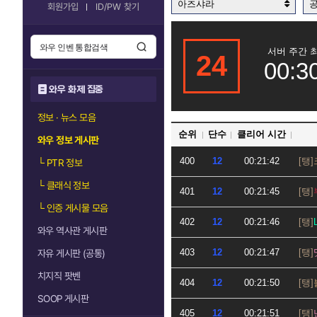
아즈샤라
회원가입
ID/PW 찾기
서버 주간 
24
00:3
와우 화제 집중
정보 · 뉴스 모음
순위
단수
클리어 시간
와우 정보 게시판
400
12
00:21:42
└
PTR 정보
└
클래식 정보
401
12
00:21:45
└
인증 게시물 모음
402
12
00:21:46
와우 역사관 게시판
403
12
00:21:47
자유 게시판 (공통)
치지직 팟벤
404
12
00:21:50
SOOP 게시판
405
12
00:21:51