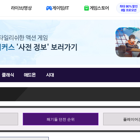
최대 90% 할인
라이브/영상
게이밍/IT
게임스토어
8월 프로모션
클래식
애드온
시대
쐐기돌 던전 순위
플레이어간