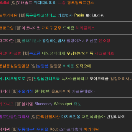
Skillet
못해솔로
뛰띠띠리띠리
보송
핑크핑크프린스
드루의제왕
풍운을하고싶어요
리호법사
Pasin
보라보라핑
쿄쿄으얌
이뽀나이뽀
까마귀군주
드버존
헤라클뢰스
자그마한
콜라기원사
광질하는법사
딸랑이거시키신분
윤소정
몽크바다표범
복고풍
내인생너에게
우당탕탕언더독
세크로이츠
몽실몽실말랑말랑
살랑봄
말랑꿍
비비용
도적오메
베니치오델토로
건장남팬티도둑
녹차소금하리보
모에모에큠
검정머리사
쐐기러
주술의천
헌터럽탱
울프파이어
카르순대렐라
카즈나크
헬카엘
Bluecandy
Withoutpet
쥬노
말로만듣던그악사
관악산빨치산
마지크진뽕
채민석박솔아
반갑리바이
탱지왕
두통에는타우렌올
Xout
스파르타흑마
아라아탄