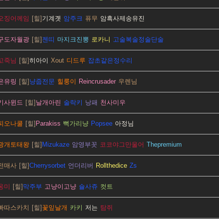
오징어께임
기계곗
암주크
퓨무
암흑사제송유진
구도자월광
젠띠
마지크진뽕
로카니
고술복술정술단술
꼬죽님
히아이
Xout
디드루
잡초같은정수리
은유링
냥줍전문
힐룽이
Reincrusader
우렌님
기사윈드
날개아린
술락키
낭패
천사미우
피오나쿨
Parakiss
뻑가리냥
Popsee
아정님
광개토태왕
Mizukaze
암영부꼿
코코야그만울어
Thepremium
전매사
Cherrysorbet
언더리버
Rollthedice
Zs
옹미
막주부
고냥이고냥
슐사쥬
컷트
빠따스카치
꽃잎날개
카키
저는
탐쥐