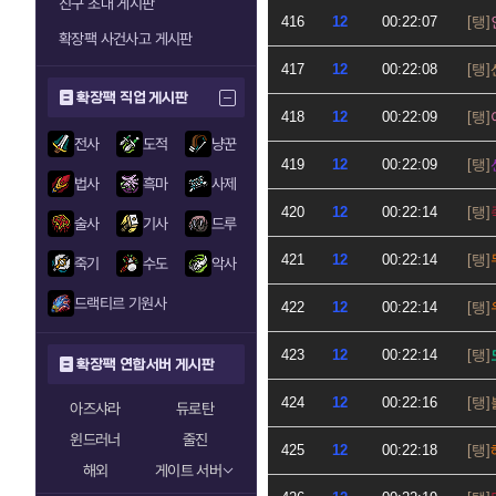
친구 초대 게시판
416
12
00:22:07
확장팩 사건사고 게시판
417
12
00:22:08
확장팩 직업 게시판
418
12
00:22:09
전사
도적
냥꾼
419
12
00:22:09
법사
흑마
사제
420
12
00:22:14
술사
기사
드루
421
12
00:22:14
죽기
수도
악사
드랙티르 기원사
422
12
00:22:14
423
12
00:22:14
확장팩 연합서버 게시판
424
12
00:22:16
아즈샤라
듀로탄
윈드러너
줄진
425
12
00:22:18
해외
게이트 서버