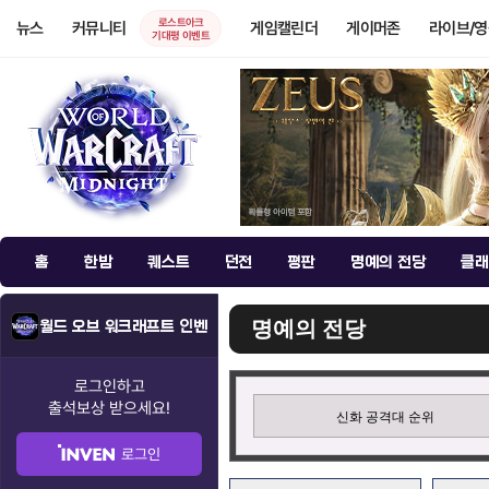
로스트아크
뉴스
커뮤니티
게임캘린더
게이머존
라이브/
기대평 이벤트
홈
한밤
퀘스트
던전
평판
명예의 전당
클래
명예의 전당
월드 오브 워크래프트 인벤
로그인하고
출석보상
받으세요!
신화 공격대 순위
로그인