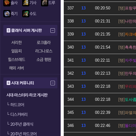
술사
기사
드루
337
13
00:20:50
프랑
죽기
수도
338
13
00:21:31
나만
클래식 서버 게시판
339
13
00:21:35
자크
서리한
로크홀라
340
13
00:21:54
촉촉
얼음피
라그나로스
힐스브래드
소금 평원
341
13
00:22:11
자주
해외 서버
342
13
00:22:13
만두
시대 커뮤니티
343
13
00:22:18
우리
시대·마스터리·하코 게시판
344
13
00:22:18
도사
└
하드코어
345
13
00:22:39
파멸
└
디스커버리
└
20주년 클래식
346
13
00:22:46
똘디
└
20주년 하드코어