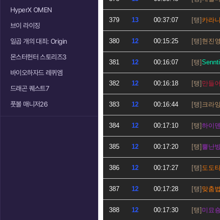
HyperX OMEN
379
13
00:37:07
카라
브이 라이징
일곱 개의 대죄: Origin
380
12
00:15:25
현진
몬스터헌터 스토리즈3
381
12
00:16:07
Sennt
바이오하자드 레퀴엠
382
12
00:16:18
만들
드래곤 퀘스트7
풋볼 매니저26
383
12
00:16:44
크라
384
12
00:17:10
하이
385
12
00:17:20
뿔난
386
12
00:17:27
도도
387
12
00:17:28
맞춤
388
12
00:17:30
미묘