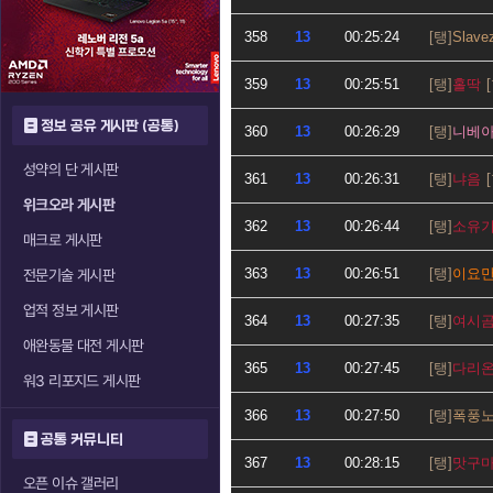
358
13
00:25:24
Slave
359
13
00:25:51
홀딱
정보 공유 게시판 (공통)
360
13
00:26:29
니베
성약의 단 게시판
361
13
00:26:31
냐음
위크오라 게시판
362
13
00:26:44
소유
매크로 게시판
363
13
00:26:51
이요
전문기술 게시판
업적 정보 게시판
364
13
00:27:35
여시
애완동물 대전 게시판
365
13
00:27:45
다리
워3 리포지드 게시판
366
13
00:27:50
폭풍
공통 커뮤니티
367
13
00:28:15
맛구
오픈 이슈 갤러리