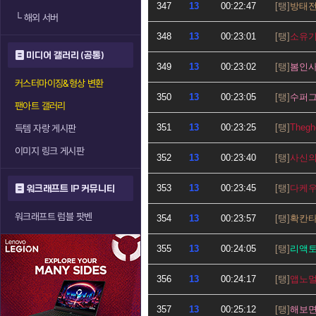
347
13
00:22:47
방태
└
해외 서버
348
13
00:23:01
소유
미디어 갤러리 (공통)
349
13
00:23:02
봄인
커스터마이징&형상 변환
350
13
00:23:05
수퍼
팬아트 갤러리
351
13
00:23:25
Thegh
득템 자랑 게시판
이미지 링크 게시판
352
13
00:23:40
사신
353
13
00:23:45
다케
워크래프트 IP 커뮤니티
워크래프트 럼블 팟벤
354
13
00:23:57
확칸
355
13
00:24:05
리액
356
13
00:24:17
앱노
357
13
00:25:12
해보