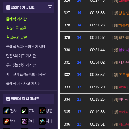
326
14
00:27:48
Ebonw
클래식 커뮤니티
327
14
00:28:36
성심
클래식 게시판
328
14
00:31:23
하늘
└
3추글 모음
└
질문과 답변
329
14
00:31:37
확칸
클래식 팁과 노하우 게시판
330
14
00:31:44
월화
던전&레이드 게시판
331
14
00:34:02
기사
투기장&전장 게시판
파티찾기&길드홍보 게시판
332
14
00:35:57
뜨루
클래식 사건사고 게시판
333
13
00:19:20
Woe
클래식 직업 게시판
334
13
00:19:26
떠나
전사
도적
냥꾼
335
13
00:19:38
트레
법사
흑마
사제
336
13
00:19:51
벰소