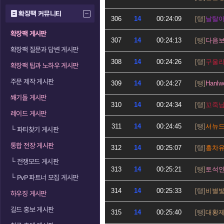
확장팩 커뮤니티
306
14
00:24:09
날탈
확장팩 게시판
307
14
00:24:13
다음
확장팩 질문과 답변 게시판
308
14
00:24:26
구울
확장팩 팁과 노하우 게시판
주문 제작 게시판
309
14
00:24:27
Hanlw
쐐기돌 게시판
310
14
00:24:34
꼬죽
레이드 게시판
311
14
00:24:45
서뉴
└
파티찾기 게시판
통합 전장 게시판
312
14
00:25:07
홍차
└
전쟁모드 게시판
313
14
00:25:21
토석
└
PvP 파트너 모집 게시판
314
14
00:25:33
비별
하우징 게시판
길드 홍보 게시판
315
14
00:25:40
대황