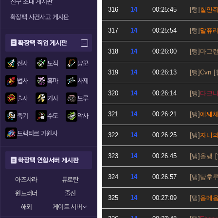
친구 초대 게시판
316
14
00:25:45
힐안
확장팩 사건사고 게시판
317
14
00:25:54
말퓨
확장팩 직업 게시판
318
14
00:26:00
마그
전사
도적
냥꾼
319
14
00:26:13
Cvn
법사
흑마
사제
320
14
00:26:14
다크
술사
기사
드루
321
14
00:26:21
에쎄
죽기
수도
악사
드랙티르 기원사
322
14
00:26:25
자니
323
14
00:26:45
올랭
확장팩 연합서버 게시판
324
14
00:26:57
탕후
아즈샤라
듀로탄
윈드러너
줄진
325
14
00:27:09
음메
해외
게이트 서버