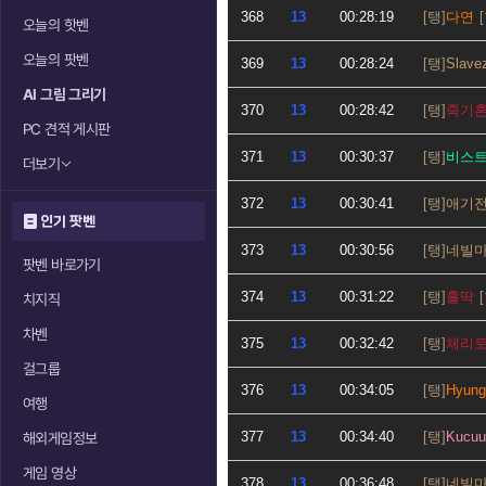
368
13
00:28:19
다연
오늘의 핫벤
오늘의 팟벤
369
13
00:28:24
Slave
AI 그림 그리기
370
13
00:28:42
죽기
PC 견적 게시판
371
13
00:30:37
비스
더보기
372
13
00:30:41
애기
인기 팟벤
373
13
00:30:56
네빌
팟벤 바로가기
374
13
00:31:22
홀딱
치지직
차벤
375
13
00:32:42
체리
걸그룹
376
13
00:34:05
Hyung
여행
377
13
00:34:40
Kucuu
해외게임정보
게임 영상
378
13
00:36:48
네빌