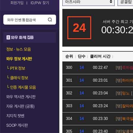
아즈샤라
공결탑
회원가입
ID/PW 찾기
서버 주간 최고 
24
00:30:
와우 화제 집중
정보 · 뉴스 모음
순위
단수
클리어 시간
와우 정보 게시판
300
14
00:22:47
죽하
└
PTR 정보
└
클래식 정보
301
14
00:23:01
하이
└
인증 게시물 모음
302
14
00:23:04
밍노
와우 역사관 게시판
303
14
00:23:24
잘따
자유 게시판 (공통)
치지직 팟벤
304
14
00:23:30
북극
SOOP 게시판
305
14
00:23:40
알콜