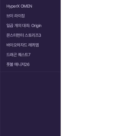
HyperX OMEN
브이 라이징
일곱 개의 대죄: Origin
몬스터헌터 스토리즈3
바이오하자드 레퀴엠
드래곤 퀘스트7
풋볼 매니저26