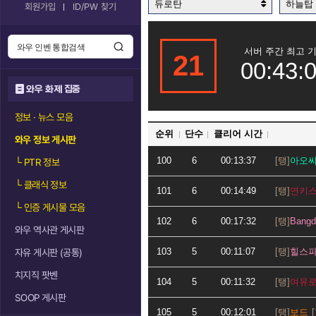
듀로탄
하늘탑
회원가입
ID/PW 찾기
서버 주간 최고 
21
00:43:
와우 화제 집중
정보 · 뉴스 모음
순위
단수
클리어 시간
와우 정보 게시판
100
6
00:13:37
아오
└
PTR 정보
└
클래식 정보
101
6
00:14:49
연키
└
인증 게시물 모음
102
6
00:17:32
Bangd
와우 역사관 게시판
103
5
00:11:07
힐스
자유 게시판 (공통)
치지직 팟벤
104
5
00:11:32
여유
SOOP 게시판
105
5
00:12:01
보드