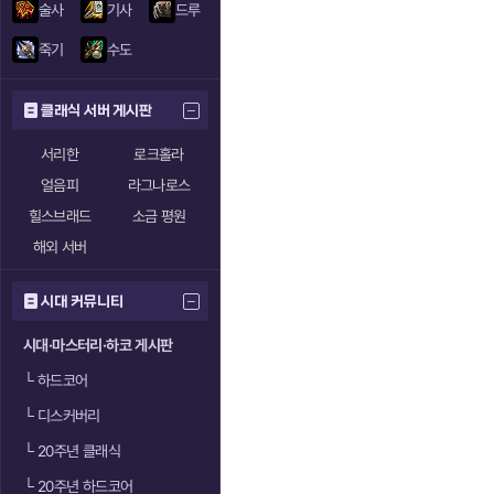
술사
기사
드루
죽기
수도
클래식 서버 게시판
서리한
로크홀라
얼음피
라그나로스
힐스브래드
소금 평원
해외 서버
시대 커뮤니티
시대·마스터리·하코 게시판
└
하드코어
└
디스커버리
└
20주년 클래식
└
20주년 하드코어