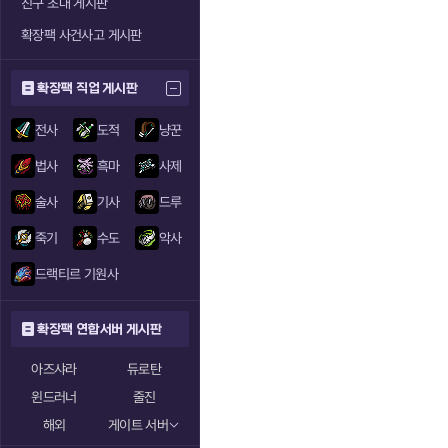
친구 초대 게시판
확장팩 사건사고 게시판
확장팩 직업 게시판
전사
도적
냥꾼
법사
흑마
사제
술사
기사
드루
죽기
수도
악사
드랙티르 기원사
확장팩 연합서버 게시판
아즈샤라
듀로탄
윈드러너
줄진
해외
게이트 서버