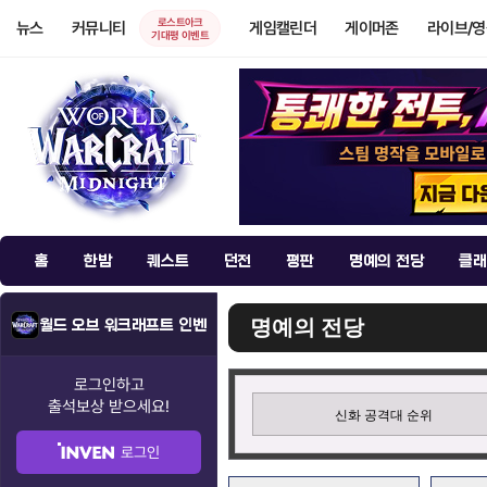
로스트아크
뉴스
커뮤니티
게임캘린더
게이머존
라이브/
기대평 이벤트
홈
한밤
퀘스트
던전
평판
명예의 전당
클래
명예의 전당
월드 오브 워크래프트 인벤
로그인하고
출석보상
받으세요!
신화 공격대 순위
로그인