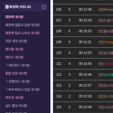
확장팩 커뮤니티
106
5
00:12:48
Nivea
확장팩 게시판
107
5
00:13:43
드웝
확장팩 질문과 답변 게시판
108
5
00:15:53
돌세
확장팩 팁과 노하우 게시판
주문 제작 게시판
109
4
00:11:01
Cherr
쐐기돌 게시판
110
4
00:13:53
길모
레이드 게시판
111
4
00:14:56
황혼
└
파티찾기 게시판
통합 전장 게시판
112
3
00:14:46
당선
└
전쟁모드 게시판
113
2
00:12:07
완스
└
PvP 파트너 모집 게시판
114
2
00:13:30
완소
하우징 게시판
길드 홍보 게시판
115
2
00:13:49
나만