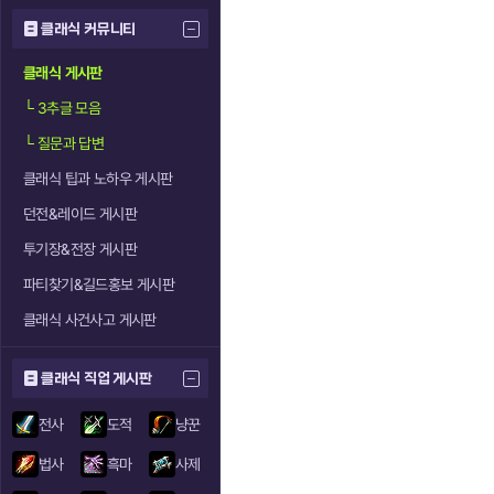
클래식 커뮤니티
클래식 게시판
└
3추글 모음
└
질문과 답변
클래식 팁과 노하우 게시판
던전&레이드 게시판
투기장&전장 게시판
파티찾기&길드홍보 게시판
클래식 사건사고 게시판
클래식 직업 게시판
전사
도적
냥꾼
법사
흑마
사제