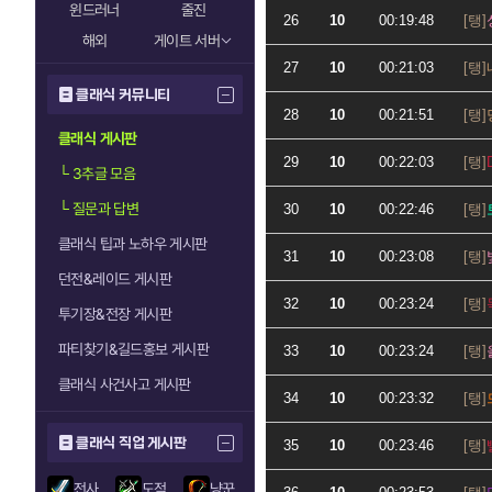
윈드러너
줄진
26
10
00:19:48
해외
게이트 서버
27
10
00:21:03
클래식 커뮤니티
28
10
00:21:51
클래식 게시판
29
10
00:22:03
└
3추글 모음
└
질문과 답변
30
10
00:22:46
클래식 팁과 노하우 게시판
31
10
00:23:08
던전&레이드 게시판
32
10
00:23:24
투기장&전장 게시판
파티찾기&길드홍보 게시판
33
10
00:23:24
클래식 사건사고 게시판
34
10
00:23:32
클래식 직업 게시판
35
10
00:23:46
전사
도적
냥꾼