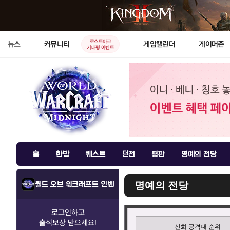
로스트아크
뉴스
커뮤니티
게임캘린더
게이머존
기대평 이벤트
홈
한밤
퀘스트
던전
평판
명예의 전당
명예의 전당
월드 오브 워크래프트 인벤
로그인하고
출석보상
받으세요!
신화 공격대 순위