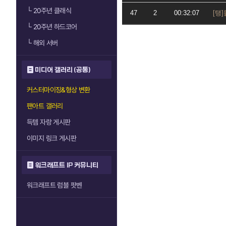
└
20주년 클래식
47
2
00:32:07
└
20주년 하드코어
└
해외 서버
미디어 갤러리 (공통)
커스터마이징&형상 변환
팬아트 갤러리
득템 자랑 게시판
이미지 링크 게시판
워크래프트 IP 커뮤니티
워크래프트 럼블 팟벤