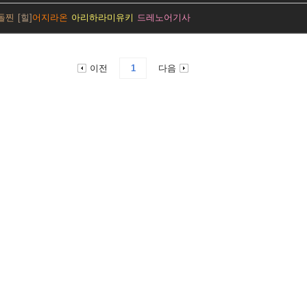
돌찐
어지라온
아리하라미유키
드레노어기사
이전
1
다음