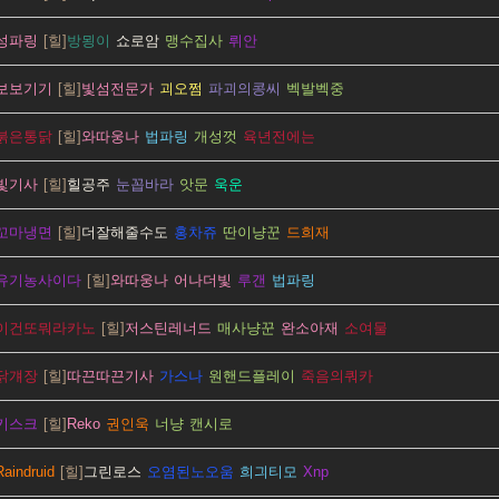
성파링
방묑이
쇼로암
맹수집사
뤼안
보보기기
빛섬전문가
괴오쩜
파괴의콩씨
벡발벡중
붉은통닭
와따웅나
법파링
개성껏
육년전에는
빛기사
힐공주
눈꼽바라
앗문
욱운
꼬마냉면
더잘해줄수도
홍차쥬
딴이냥꾼
드희재
유기농사이다
와따웅나
어나더빛
루갠
법파링
이건또뭐라카노
저스틴레너드
매사냥꾼
완소아재
소여물
닭걔장
따끈따끈기사
가스나
원핸드플레이
죽음의쿼카
키스크
Reko
권인욱
너냥
캔시로
Raindruid
그린로스
오염된노오움
희긔티모
Xnp