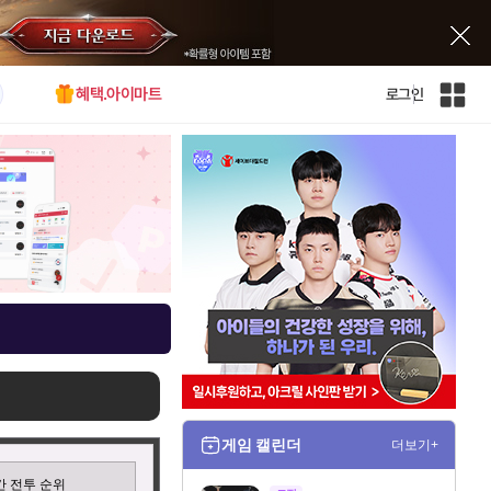
혜택.아이마트
로그인
인
벤
전
체
사
이
트
맵
게임 캘린더
더보기+
 전투 순위