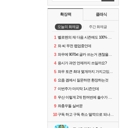
확장팩
클래식
오늘의 화제글
주간 화제글
1
벨로렌의 재 다음 시즌에도 100% 드랍이죠??
2
와 씨 무전 렙업중인데
3
와우에 9070xt 글카 쓰는거 괜찮을까요?
4
응시가 과연 언제까지 쓰일까요?
5
와우 토큰 최대 몇개까지 가지고있을수있나요?
6
요즘 겜에서 질문하면 환장하는것
7
이번주가 마지막 1시즌인데
8
우산 이렇게 2개 한꺼번에 쓸수가 있네요
9
좌충우돌 실버문
10
구독 하고 구독 취소 딸깍으로 되나요?