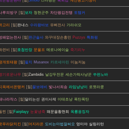
맑은광눈환타
Smoto
스타냥꾼
흑뢰검
계산동고기쟁이
나루의방구
보자
청현군주
차단왕김전탱
토템커
귀고리
완내스
수라왕바보
유삐전사
가라쉬모
방패없는전사
완근술사
와꾸대장손흥민
Puzzys
특화핑
화련비
호첩반장
문울프
메로나에이슬
죽기리누
광개토태왕
필치
Musanox
카르세아린
이눔저눔
향기로운나무
Zambidis
날강두전문
세손가락사냥꾼
쑤펀노바
지옥에서온탱커
꿀보애비
빛나서죄송
라임냥냥이
로켓라쿵
태나라작스
달리는선
권이사제
이태초냥
폭탄폭탄
돌찐
Fairplayy
눈꽃냉죽
왜문을황현희
옥룡응징자
핫푸라닭치킨
어지라온
도비는마법잘써요
멍미야
실링리턴