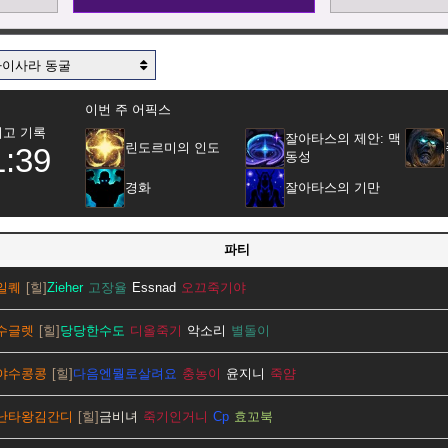
마이사라 동굴
이번 주 어픽스
최고 기록
잘아타스의 제안: 맥
린도르미의 인도
1:39
동성
경화
잘아타스의 기만
파티
일퀘
Zieher
고장율
Essnad
오끄죽기야
수글렛
당당한수도
디올죽기
악소리
별돌이
야수콩콩
다음엔뭘로살려요
충농이
윤지니
죽얌
난타왕김간디
금비녀
죽기인거니
Cp
효꼬북