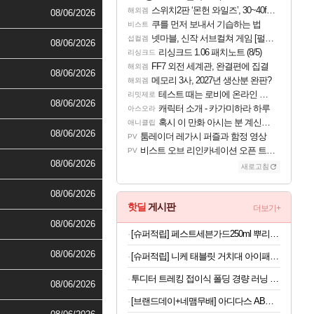
스위치2판 ‘몬헌 와일즈’, 30~40fps 목표 추정
해외겜
08/06/2026
쿠를 먼저 보내서 기습하는 법
비스트
넷마블, 신작 서브컬쳐 게임 [펄 인 블루] 티저 사이트 오픈
섭컬겜
08/06/2026
리싱크드 1.06 패치노트 (8/5)
리싱크드
FF7 외전 세계관, 완결편에 집결
해외겜
08/06/2026
메모리 3사, 2027년 생산분 완판?
해외겜
테스트 때는 로비에 온라인 기능이 있는데
리밋제로
08/06/2026
캐릭터 소개 - 카가미하라 하루
아스오라
혹시 이 만화 아시는 분 계신가요
애니클립
08/06/2026
툼레이더 레가시 퍼즐과 함정 영상
PV
비스트 오브 리인카네이션 오픈 트레일러
PV
08/06/2026
새로고침
08/06/2026
핫딜
게시판
더보기+
08/06/2026
[슈퍼적립] 페스트세븐가드250ml 뿌리는 바퀴벌레약 빈대 벼룩 집벌레 벌레 살충제 트랩 약 박멸 약국 퇴치 제거 퇴치약 퇴치제 퇴치법 하수구 흰
08/06/2026
[슈퍼적립] 니케 태블릿 거치대 아이패드 거치대 침대 갤럭시탭 패드 The Comfy
투디터 트레킹 접이식 폴딩 경량 러닝 편광 선글라스 마라톤 가벼운 운전 자외선차단
08/06/2026
[브랜드데이+네맴무배] 아디다스 AB슬라이드 코어 복근 운동 기구 뱃살 롤아웃 허리 전신 홈트 슬라이더 퍼펙트