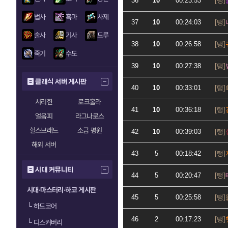
36
10
00:23:53
법사
흑마
사제
37
10
00:24:03
술사
기사
드루
38
10
00:26:58
죽기
수도
39
10
00:27:38
클래식 서버 게시판
40
10
00:33:01
서리한
로크홀라
41
10
00:36:18
얼음피
라그나로스
힐스브래드
소금 평원
42
10
00:39:03
해외 서버
43
5
00:18:42
시대 커뮤니티
44
5
00:20:47
시대·마스터리·하코 게시판
45
5
00:25:58
└
하드코어
46
2
00:17:23
└
디스커버리