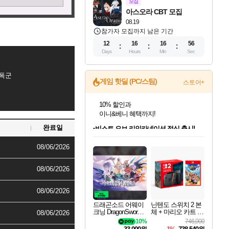
모집
아스오라 CBT 모집
08.19
참가자 모집까지 남은 기간
12
16
16
55
Days
Hours
Min
Sec
폭군
게임 핫딜 (PC/스팀)
스토어+
비스트 오브 리인카네이션 정식 출시!
게임프릭 신작 IP
네이버 혜택가와 함께 예약하세요!
완료일
인벤게임즈 8월 특별 할인!
드래곤소드: 어웨이크닝 입점!
문명 7 특별 할인!
귀무자: 검의 길 예약 판매 중!
커세어 코브 출시 기념 할인!
더 렐릭 퍼스트 가디언 정식 출시
베데스다 40주년 기념 할인 중!
마블 투혼 파이팅 소울즈 예약 판매 중!
캡콤 프렌차이즈 할인 진행 중!
캡콤 일부 상품 상시 할인
스타워즈 은하계 레이서
로블록스 기프트 카드 공식 입점
인기 퍼블리셔 모음!
스팀으로 만나는 드래곤소드!
조선&고려 DLC 출시 예정
10% 할인과
해적'섬'을 발전시키자!
설화x하드코어 액션!
베데스다의 명작들을
마블 히어로 총 출동&화려한 격투!
몬헌, 바하 등 인기 IP를
몬헌 와일즈 & 드래곤즈 도그마2
인벤게임즈에서 10% 추가 적립
Robux를 가장 안전하고
08/06/2026
최대 90% 할인가를 만나보세요!
네이버혜택과 함께 만나보세요!
50%할인&추가 적립까지!
이니&베니 혜택까지!
할인&네이버혜택으로 만나보세요!
네이버페이 혜택과 만나보세요!
40주년 프로모션으로 만나보세요!
네이버 포인트 혜택까지!
할인가에 만나보세요!
일부 에디션 상시 할인!
혜택으로 예약 판매 중
편안하게 충전하세요
08/06/2026
08/06/2026
드래곤소드 어웨이
닌텐도 스위치 2 본
크닝 DragonSword A
체 + 마리오 카트 월
08/06/2026
wakening
드
10%
746,000