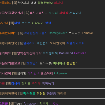
아물레드
유주파파
냄냄
행복한바보
리피아
부글부글찾주전자
북치고뺨치고
서포터
감염됨
서링아내
당끈님
뇌령
로즈번
바람타기
깡살
루비콘나이뜨
우아한밥사고술사
Romelyevoke
보라나룻
Tbmove
대황제마인욱
술사래이
개판법사
또나만죽어
주술사가로쉬
클리어드
명박존박산다라박
포도송이씨
Baeramod
Destreza
다음보기를보고
꼬꼬담이
보라나룻
미니버섯
흥망행이
기사깊이
깜찍힐
아지앙녀
완소아재
Gilgvoker
자전
김싱아
캔시로
뚜씌케
흑마녹괴
대황제마인욱
짱수연도
뒤랑달
똥분충
퍼리몬
토담골
Tlsqnf
Annaboom
강북제비
Xnp