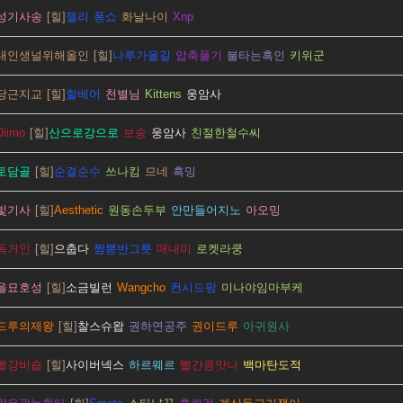
성기사송
젤리
퐁쇼
화날나이
Xnp
내인생널위해올인
나루가올길
압축풀기
불타는흑인
키위군
당근지교
힐베어
천별님
Kittens
웅암사
Diimo
산으로강으로
보송
웅암사
친절한철수씨
토담골
순결순수
쓰나킴
므네
흑밍
빛기사
Aesthetic
원동손두부
안만들어지노
아오밍
독거인
으춥다
짬뽕반그릇
매내미
로켓라쿵
을묘호성
소금빌런
Wangcho
컨시드팡
미나야임마부케
드루의제왕
찰스슈왑
권하연공주
권이드루
아귀원사
빨강비숍
사이버넥스
하르웨르
빨간콩맛나
백마탄도적