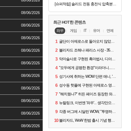
08/06/2026
[슈퍼적립] 솔리드 전동 충전식 압축분무기 세차폼건 자동 농약 무선 충전 2L SOL-EP15
08/06/2026
최근 HOT한 콘텐츠
08/06/2026
와우
게임
IT
유머
연예
08/06/2026
1
굴단이 아제로스로 돌아오지 않았다면? 와우 클래식+ 주목
2
블리자드 조해나 패리스 사장 - 35년 역사, 그리고 비전
08/06/2026
3
악마술사로 구현된 흑마법사, 디아4 x 와우 콜라보 살펴보기
08/06/2026
4
"모두에게 공평한 환경"이라더니...여전히 살아있는 애드온
08/06/2026
5
성기사에 취하는 WOW 단편 애니, '신성한 모든 것'
6
성수동 핫플에 구현된 아제로스 영웅들의 안식처, WoW 홈스윗홈
08/06/2026
7
"해치웠나?" 히든 페이즈 등장한 와우 '한밤', 세계 최초 킬은 '팀 리퀴드'
08/06/2026
8
뉴럴링크, 이번엔 '와우'... 생각만으로 게임하는 시대 성큼
9
각종 버그에 시달린 WOW, "투명하고 신속한 소통과 대응 약속"
08/06/2026
10
블리자드, WoW 한밤 출시 기념 행사 '홈스윗홈' 28일 개최
08/06/2026