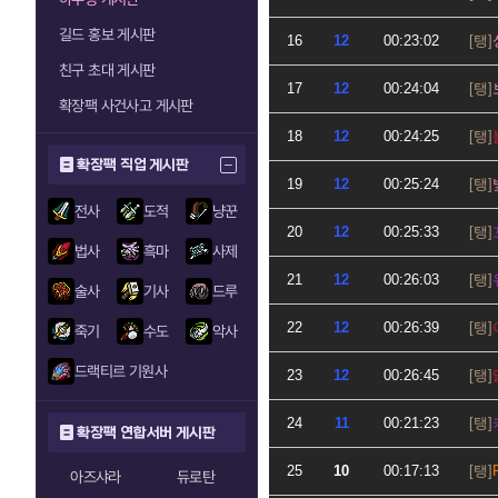
길드 홍보 게시판
16
12
00:23:02
친구 초대 게시판
17
12
00:24:04
확장팩 사건사고 게시판
18
12
00:24:25
확장팩 직업 게시판
19
12
00:25:24
전사
도적
냥꾼
20
12
00:25:33
법사
흑마
사제
21
12
00:26:03
술사
기사
드루
22
12
00:26:39
죽기
수도
악사
드랙티르 기원사
23
12
00:26:45
24
11
00:21:23
확장팩 연합서버 게시판
25
10
00:17:13
아즈샤라
듀로탄