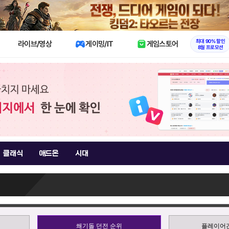
X
최대 90% 할인
라이브/영상
게이밍/IT
게임스토어
8월 프로모션
클래식
애드온
시대
쐐기돌 던전 순위
플레이어간