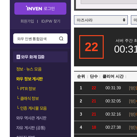
로그인
아즈샤라
회원가입
ID/PW 찾기
서버 주간 
22
00:3
와우 화제 집중
정보 · 뉴스 모음
순위
단수
클리어 시간
와우 정보 게시판
1
22
00:31:39
└
PTR 정보
└
클래식 정보
2
21
00:32:05
└
인증 게시물 모음
3
21
00:32:16
와우 역사관 게시판
4
18
00:27:38
자유 게시판 (공통)