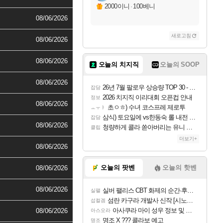
2000이니
·
100베니
08/06/2026
새로고침
08/06/2026
08/06/2026
오늘의 치지직
오늘의 SOOP
08/06/2026
26년 7월 팔로우 상승량 TOP 30 - 월간 치지직
잡담
2026 치지직 이리대회 오픈컵 안내
정보
08/06/2026
초ㅇㅎ) 수녀 코스프레 제로투
ㅗㅜㅑ
삼식) 토요일에 vs한동숙 롤 내전 예정
잡담
08/06/2026
청량하게 콜라 쏟아버리는 유니 ㅋㅋㅋ
클립
더보기+
08/06/2026
오늘의 팟벤
오늘의 핫벤
08/06/2026
08/06/2026
실버 팰리스 CBT 화제의 순간·후기 모음
실팰
섬란 카구라 개발사 신작 [시노비 넥서스] 연내 출시 예정
섭컬겜
아사쿠라 마이 성우 정보 및 주요 필모
08/06/2026
아스오라
명조 X ??? 콜라보 예고
명조