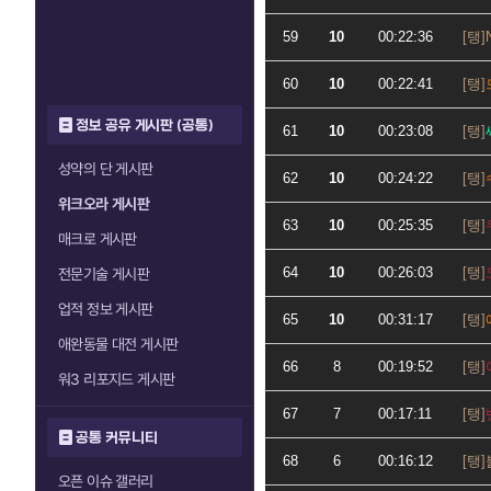
59
10
00:22:36
60
10
00:22:41
정보 공유 게시판 (공통)
61
10
00:23:08
성약의 단 게시판
62
10
00:24:22
위크오라 게시판
63
10
00:25:35
매크로 게시판
64
10
00:26:03
전문기술 게시판
업적 정보 게시판
65
10
00:31:17
애완동물 대전 게시판
66
8
00:19:52
워3 리포지드 게시판
67
7
00:17:11
공통 커뮤니티
68
6
00:16:12
오픈 이슈 갤러리