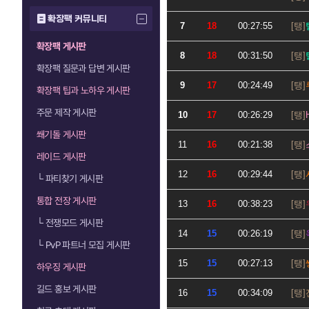
확장팩 커뮤니티
7
18
00:27:55
확장팩 게시판
8
18
00:31:50
확장팩 질문과 답변 게시판
9
17
00:24:49
확장팩 팁과 노하우 게시판
주문 제작 게시판
10
17
00:26:29
쐐기돌 게시판
11
16
00:21:38
레이드 게시판
12
16
00:29:44
└
파티찾기 게시판
통합 전장 게시판
13
16
00:38:23
└
전쟁모드 게시판
14
15
00:26:19
└
PvP 파트너 모집 게시판
15
15
00:27:13
하우징 게시판
길드 홍보 게시판
16
15
00:34:09