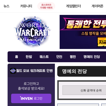
로스트아크
뉴스
커뮤니티
게임캘린더
게이머존
기대평 이벤트
홈
한밤
퀘스트
던전
평판
명예의 전당
명예의 전당
월드 오브 워크래프트 인벤
로그인하고
출석보상
받으세요!
신화 공격대 순위
로그인