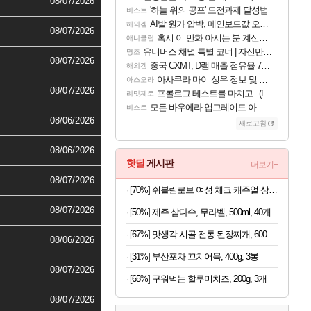
08/07/2026
'하늘 위의 공포' 도전과제 달성법
비스트
AI발 원가 압박, 메인보드값 오르나
해외겜
08/07/2026
혹시 이 만화 아시는 분 계신가요
애니클립
유니버스 채널 특별 코너 | 자신만의 스타일
명조
08/07/2026
중국 CXMT, D램 매출 점유율 7%…글로벌 4위로 부상
해외겜
아사쿠라 마이 성우 정보 및 주요 필모
아스오라
08/07/2026
프롤로그 테스트를 마치고.. (feat. 리아)
리밋제로
모든 바우에라 업그레이드 아이템 획득 위치 공략 (89개)
비스트
08/06/2026
새로고침
08/06/2026
핫딜
게시판
더보기+
08/07/2026
[70%] 쉬블림로브 여성 체크 캐주얼 상하의 세트 안드리 GW1780, FREE, 1세트
08/07/2026
[50%] 제주 삼다수, 무라벨, 500ml, 40개
[67%] 맛생각 시골 전통 된장찌개, 600g, 5개
08/06/2026
[31%] 부산포차 꼬치어묵, 400g, 3봉
08/07/2026
[65%] 구워먹는 할루미치즈, 200g, 3개
08/07/2026