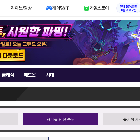
최대 90% 할인
라이브/영상
게이밍/IT
게임스토어
8월 프로모션
클래식
애드온
시대
쐐기돌 던전 순위
플레이어간