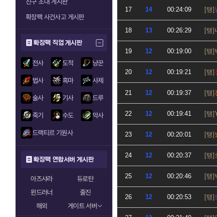
친구 초대 게시판
17
14
00:24:09
확장팩 사건사고 게시판
18
13
00:26:29
확장팩 직업 게시판
19
12
00:19:00
전사
도적
냥꾼
20
12
00:19:21
법사
흑마
사제
21
12
00:19:37
술사
기사
드루
22
12
00:19:41
죽기
수도
악사
드랙티르 기원사
23
12
00:20:01
24
12
00:20:37
확장팩 연합서버 게시판
25
12
00:20:46
아즈샤라
듀로탄
윈드러너
줄진
26
12
00:20:53
해외
게이트 서버