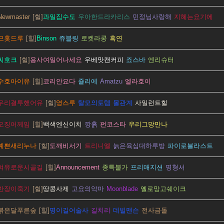
Newmaster
과일집수도
우아한드라카리스
민정님사랑해
지혜는요기에
므흣드루
Binson
쥬블링
로켓라쿵
흑연
씨호크
용사여일어나세요
우베맛캔커피
죠스바
엔리슈터
수호아이유
코리안요다
쥴리에
Amatzu
엘라호이
우리결투했어유
영스루
탈모의토템
몰관계
사일런트힐
오징어께임
백색엔신이치
깡흙
펀코스타
우리그망만나
예쁜새리누나
도깨비서기
트리니엘
늙은육십대하루방
파이로블라스트
여유로운시골길
Announcement
종특불가
프리매지션
명형서
반장이죽기
땅콩사제
고요의악마
Moonblade
옐로망고쉐이크
붉은달푸른숲
명이길어술사
길치리
데빌맨슨
전사금돌