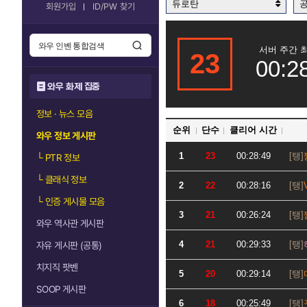
듀로탄
회원가입
ID/PW 찾기
서버 주간 
23
00:2
와우 화제 집중
정보 · 뉴스 모음
순위
단수
클리어 시간
와우 정보 게시판
1
23
00:28:49
└
PTR 정보
└
클래식 정보
2
22
00:28:16
└
인증 게시물 모음
3
21
00:26:24
와우 역사관 게시판
4
21
00:29:33
자유 게시판 (공통)
치지직 팟벤
5
20
00:29:14
SOOP 게시판
6
18
00:25:49