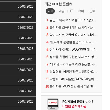
최근 HOT한 콘텐츠
08/06/2026
와우
게임
IT
유머
연예
08/07/2026
1
굴단이 아제로스로 돌아오지 않았다면? 와우 클래식+ 주목
2
블리자드 조해나 패리스 사장 - 35년 역사, 그리고 비전
08/07/2026
3
악마술사로 구현된 흑마법사, 디아4 x 와우 콜라보 살펴보기
08/06/2026
4
"모두에게 공평한 환경"이라더니...여전히 살아있는 애드온
08/06/2026
5
성기사에 취하는 WOW 단편 애니, '신성한 모든 것'
6
성수동 핫플에 구현된 아제로스 영웅들의 안식처, WoW 홈스윗홈
08/06/2026
7
"해치웠나?" 히든 페이즈 등장한 와우 '한밤', 세계 최초 킬은 '팀 리퀴드'
08/06/2026
8
뉴럴링크, 이번엔 '와우'... 생각만으로 게임하는 시대 성큼
9
각종 버그에 시달린 WOW, "투명하고 신속한 소통과 대응 약속"
08/07/2026
10
블리자드, WoW 한밤 출시 기념 행사 '홈스윗홈' 28일 개최
08/06/2026
08/07/2026
PC 견적이 궁금하다면?
IT인벤 견적게시판