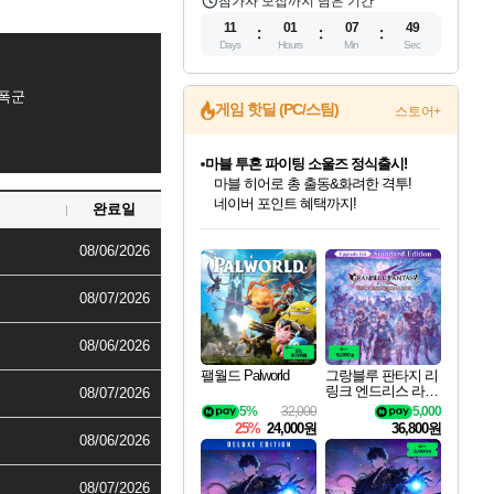
참가자 모집까지 남은 기간
11
01
07
47
Days
Hours
Min
Sec
폭군
게임 핫딜 (PC/스팀)
스토어+
마블 투혼 파이팅 소울즈 정식출시!
마블 히어로 총 출동&화려한 격투!
네이버 포인트 혜택까지!
완료일
인벤게임즈 8월 특별 할인!
드래곤소드: 어웨이크닝 입점!
문명 7 특별 할인!
귀무자: 검의 길 예약 판매 중!
비스트 오브 리인카네이션 정식 출시!
커세어 코브 출시 기념 할인!
더 렐릭 퍼스트 가디언 정식 출시
베데스다 40주년 기념 할인 중!
캡콤 프렌차이즈 할인 진행 중!
캡콤 일부 상품 상시 할인
스타워즈 은하계 레이서
로블록스 기프트 카드 공식 입점
인기 퍼블리셔 모음!
스팀으로 만나는 드래곤소드!
조선&고려 DLC 출시 예정
10% 할인과
게임프릭 신작 IP
해적'섬'을 발전시키자!
설화x하드코어 액션!
베데스다의 명작들을
몬헌, 바하 등 인기 IP를
몬헌 와일즈 & 드래곤즈 도그마2
인벤게임즈에서 10% 추가 적립
Robux를 가장 안전하고
08/06/2026
최대 90% 할인가를 만나보세요!
네이버혜택과 함께 만나보세요!
50%할인&추가 적립까지!
이니&베니 혜택까지!
네이버 혜택가와 함께 예약하세요!
할인&네이버혜택으로 만나보세요!
네이버페이 혜택과 만나보세요!
40주년 프로모션으로 만나보세요!
할인가에 만나보세요!
일부 에디션 상시 할인!
혜택으로 예약 판매 중
편안하게 충전하세요
08/07/2026
08/06/2026
팰월드 Palworld
그랑블루 판타지 리
링크 엔드리스 라그
08/07/2026
나로크 업그레이드
5%
32,000
5,000
킷 Granblue Fantasy
25%
24,000원
36,800원
Relink Endless Ragn
08/06/2026
arok Upgrade Kit DL
C
08/07/2026