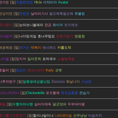
한가은
까칠한밍밍
Hlcle
아챠리아
Avatar
천상지연
친린린
날라리기사
필요해흑필요해
쥬블링
죽기팬다
눈떠보니볼페라
장공
화이어
토지에르
악사랑꾸
나이팅게일
호나우띵요
잔츄리망기
명품형
헤응헤응
퍼거슨
딱복이
에시메드
카롤도적
시미엘
밍지꺼
킬러존윅
포차국수
노을빛죽음
호들러
딩싱이
에쓰시브이
Karly
코벳
나루의방구
일평생세상끝난집
Zizizizizi
화날나이
서낭당
다이나믹악사
Chickenkille
로즈황제
엣뀨김쫑쫑
큰슴가
뼈몸
수행자의사명
실비아제독
달군양파
두부대마왕
죽기를각오한죽기
힐이냐딜이냐
나비새이솜
선무냥냥
비숍차차