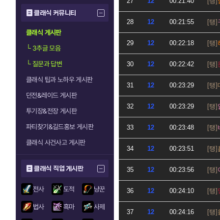
27
12
00:21:40
클래식 커뮤니티
28
12
00:21:55
클래식 게시판
29
12
00:22:18
└
3추글 모음
└
질문과 답변
30
12
00:22:42
클래식 팁과 노하우 게시판
31
12
00:23:29
던전&레이드 게시판
32
12
00:23:29
투기장&전장 게시판
파티찾기&길드홍보 게시판
33
12
00:23:48
클래식 사건사고 게시판
34
12
00:23:51
클래식 직업 게시판
35
12
00:23:56
전사
도적
냥꾼
36
12
00:24:10
법사
흑마
사제
37
12
00:24:16