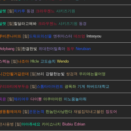
탈렛
치카루
동경
크라우젠느
샤키즈기원
탈렛
힐달라고해봐
크라우젠느
샤키즈기원
동경
루비콘나이뜨
드워프의선물
엔쥐마스터
데쓰엉
Intooyou
Holybang
한결한빛
위대한머털흑마
동우
Nerubian
스렉놈
나조아
Hlcle
고도슴치
Wendo
시간안될거같은데
브리
강렬한눈빛
쌍검객
우리애는물어영
우리파티에부두송
스톰타이어런트
광폭좌
기게
하버드대학교
옥윤
체리여우
다이뽕
아쿠아마린
이노움놀아줘
쌩뚱황제여자
은둔논객
한놈만사냥한다
재벌집막내고블린
징도어
전사용병
아아쥬세요
카이쇼나치
Biubiu
Edrian