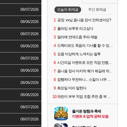
08/07/2026
오늘의 화제글
주간 화제글
1
공장: xx님 옴니움 장서 안하셨어요?
08/06/2026
2
플라잉 브루토 타고싶다
08/07/2026
3
얼라에 언데드좀 주라 제발
4
드렉티르도 죽음의 기사를 할 수 있기를
08/06/2026
5
요즘 이상하게 느껴지는 말투
08/07/2026
6
시간의길 이벤트로 모든 직업 만렙찍었는데...
08/06/2026
7
옴니움 장서 마지막 퀘가 뭐길래 악명이 높은거임?
8
잠행하다 무전하니... 스킬이 너무 많소...ㅠㅠ
08/06/2026
9
화요일 미리 말한다
08/06/2026
10
와린이 부부 직업 조합 추천 좀 부탁드립니다! 형님들!
08/07/2026
즐거운 탐험과 축제
이벤트 & 업적 공략 모음
08/07/2026