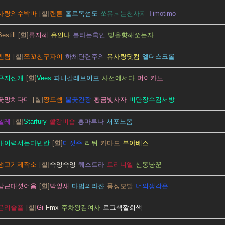
사랑의수박바
랜튼
홀로독섬도
쏘유늬는천사지
Timotimo
Bestill
류지혜
유인나
불타는흑인
빛을향해쏘는자
펜림
쪼꼬친구파이
하체단련주의
유사랑닷컴
엘더스크롤
구지신개
Vees
파니갈레브이포
사선에서다
머이카노
꽃망치다미
짱드셈
불꽃간장
황금빛사자
비단장수김서방
셀레
Starfury
빨강비숍
흥마루나
서포노옴
내이력서는다빈칸
디젓주
리뒤
카마드
부야베스
생고기제작소
숙잉숙잉
퀘스트라
트리니엘
신동냥꾼
남근대셧어욤
박잎새
마법의라쟌
풍성모발
너의생각은
온리솔플
Gi
Fmx
주차왕김여사
로그색깔회색