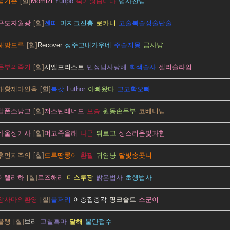
엄기춘
Momizi
Yuhpo
죽기싫습니다
법사찬님
구도자월광
젠띠
마지크진뽕
로카니
고술복술정술단술
해방드루
Recover
정주고내가우네
주술지몽
금사냥
돈부의죽기
시엘프리스트
민정님사랑해
회색술사
젤리슬라임
대황제마인욱
복갓
Luthor
아빠왔다
고고학오빠
알폰소망고
저스틴레너드
보송
원동손두부
코베니님
바울성기사
머고죽을래
나군
뷔르고
성스러운빛과힘
흙먼지주의
드루땅콩이
환필
귀염냥
달빛송곳니
이렐리하
로즈해리
미스루팡
밝은법사
초행법사
망사마의환영
불퍼리
이층집총각
핑크솔트
소군이
올랭
브리
고철흑마
달해
불만접수