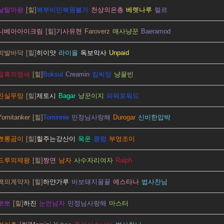
날탈아왕
복부비만복원불가
천상의은총
베렛나루
럴르
니베아아이크림
기사유현
Faroverz
매사냥꾼
Baeramod
박발바닥
히이얏
라이올
독보악사
Unpaid
칠흑의맹세
Boksul
Creamin
킴씨앙
냥꿀빈
진실무망
제토시
Bagar
냥꾼이지
파워포워드
Yomitanker
Tominnie
민정님사랑해
Durogar
신비한압박
뾰롱곰이
힐주는강산이
욱운
쾅펑
부엉조이
드루의제왕
짱연
남자
사수자리여자
Ralph
백의계약자
하얀가루
바보돼지꿀꿀
에스타나
법사찬님
뽀뽀
하진
눈먼남자
민정님사랑해
마스터