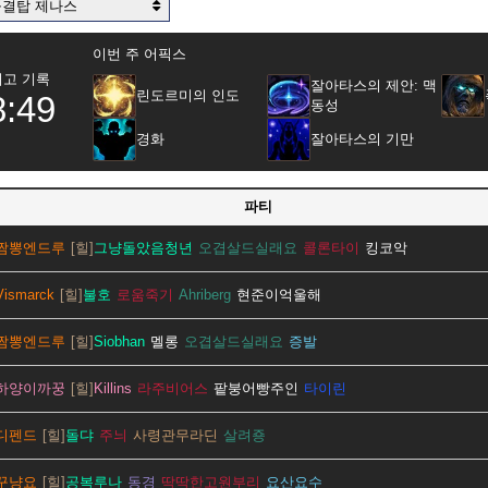
공결탑 제나스
이번 주 어픽스
최고 기록
잘아타스의 제안: 맥
린도르미의 인도
8:49
동성
경화
잘아타스의 기만
파티
짬뽕엔드루
그냥돌았음청년
오겹살드실래요
콜론타이
킹코악
Vismarck
불호
로움죽기
Ahriberg
현준이억울해
짬뽕엔드루
Siobhan
멜롱
오겹살드실래요
증발
하양이까꿍
Killins
라주비어스
팥붕어빵주인
타이린
디펜드
돌댜
주늬
사령관무라딘
살려죵
꾸냥요
공복루나
동경
딱딱한고원부리
요산요수