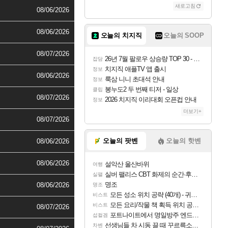
새로고침
08/06/2026
08/06/2026
오늘의 치지직
오늘의 SOOP
08/07/2026
26년 7월 팔로우 상승량 TOP 30 - 월간 치지직
잡담
치지직 애플TV 앱 출시
정보
08/06/2026
룩삼 니니 초대석 안내
정보
봉누도2 두 번째 티저 - 일상
클립
08/07/2026
2026 치지직 이리대회 오픈컵 안내
정보
더보기+
08/07/2026
오늘의 팟벤
오늘의 핫벤
08/06/2026
08/06/2026
설악산 울산바위
여행
실버 팰리스 CBT 화제의 순간·후기 모음
실팰
명조
08/06/2026
명조
모든 성소 위치 공략 (40개) - 귀환한 영혼 도전과제
비스트
모든 요리/작물 책 획득 위치 공략 (36개) - 미식가 도전과제
비스트
08/07/2026
포트나이트에서 명일방주 엔드필드 [펠리카] 판매 예정
섭컬겜
선생님들 차 시동 끌 때 꾸르륵소리나는데
차벤