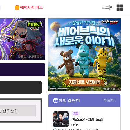
혜택.아이마트
로그인
인
벤
전
체
사
이
트
맵
게임 캘린더
더보기+
 전투 순위
모집
아스오라 CBT 모집
08.19