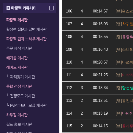
확장팩 커뮤니티
106
4
00:14:57
완소
확장팩 게시판
107
4
00:15:03
착귀
확장팩 질문과 답변 게시판
108
4
00:15:55
유중
확장팩 팁과 노하우 게시판
주문 제작 게시판
109
4
00:16:43
소냐
쐐기돌 게시판
110
4
00:20:57
나쯔
레이드 게시판
111
4
00:21:25
이삭
└
파티찾기 게시판
통합 전장 게시판
112
3
00:18:34
당선
└
전쟁모드 게시판
113
2
00:12:51
광전
└
PvP 파트너 모집 게시판
114
2
00:13:19
나만
하우징 게시판
길드 홍보 게시판
115
2
00:14:15
콜라