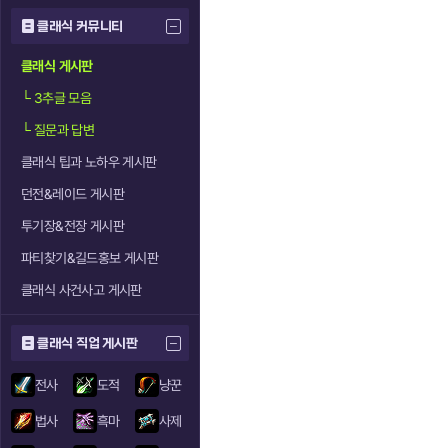
클래식 커뮤니티
클래식 게시판
└
3추글 모음
└
질문과 답변
클래식 팁과 노하우 게시판
던전&레이드 게시판
투기장&전장 게시판
파티찾기&길드홍보 게시판
클래식 사건사고 게시판
클래식 직업 게시판
전사
도적
냥꾼
법사
흑마
사제