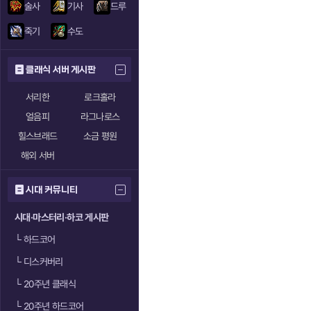
술사
기사
드루
죽기
수도
클래식 서버 게시판
서리한
로크홀라
얼음피
라그나로스
힐스브래드
소금 평원
해외 서버
시대 커뮤니티
시대·마스터리·하코 게시판
└
하드코어
└
디스커버리
└
20주년 클래식
└
20주년 하드코어