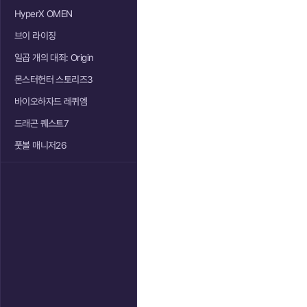
HyperX OMEN
브이 라이징
일곱 개의 대죄: Origin
몬스터헌터 스토리즈3
바이오하자드 레퀴엠
드래곤 퀘스트7
풋볼 매니저26