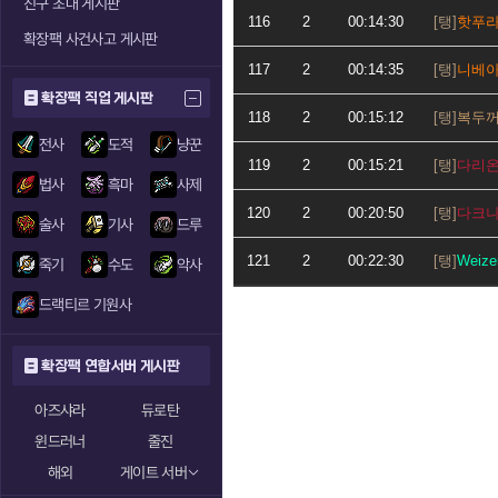
친구 초대 게시판
116
2
00:14:30
핫푸
확장팩 사건사고 게시판
117
2
00:14:35
니베
확장팩 직업 게시판
118
2
00:15:12
복두
전사
도적
냥꾼
119
2
00:15:21
다리
법사
흑마
사제
120
2
00:20:50
다크
술사
기사
드루
121
2
00:22:30
Weize
죽기
수도
악사
드랙티르 기원사
확장팩 연합서버 게시판
아즈샤라
듀로탄
윈드러너
줄진
해외
게이트 서버