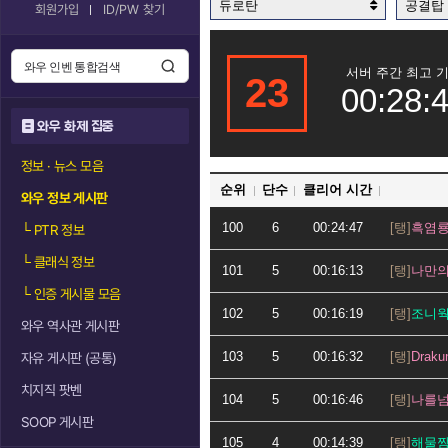
듀로탄
공결탑
회원가입
ID/PW 찾기
서버 주간 최고 
23
00:28:
와우 화제 집중
정보 · 뉴스 모음
순위
단수
클리어 시간
와우 정보 게시판
100
6
00:24:47
흑염
└
PTR 정보
└
클래식 정보
101
5
00:16:13
나만
└
인증 게시물 모음
102
5
00:16:19
조니
와우 역사관 게시판
103
5
00:16:32
Draku
자유 게시판 (공통)
치지직 팟벤
104
5
00:16:46
나를
SOOP 게시판
105
4
00:14:39
해물