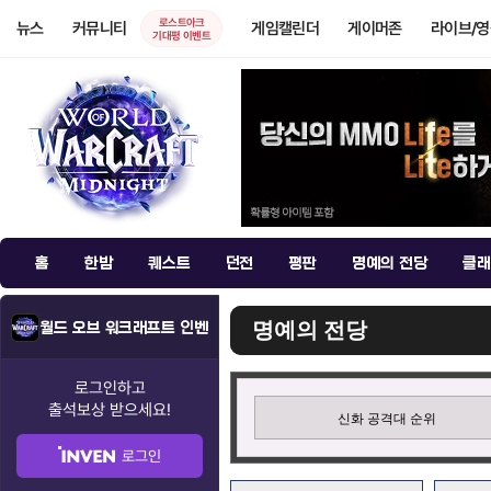
로스트아크
뉴스
커뮤니티
게임캘린더
게이머존
라이브/
기대평 이벤트
홈
한밤
퀘스트
던전
평판
명예의 전당
클래
명예의 전당
월드 오브 워크래프트 인벤
로그인하고
출석보상
받으세요!
신화 공격대 순위
로그인